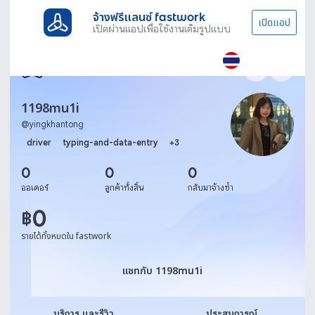
จ้างฟรีแลนซ์ fastwork
เปิดแอป
เปิดผ่านแอปเพื่อใช้งานเต็มรูปแบบ
1198mu1i
@
yingkhantong
driver
typing-and-data-entry
+
3
0
0
0
ออเดอร์
ลูกค้าทั้งสิ้น
กลับมาจ้างซ้ำ
0
฿
รายได้ทั้งหมดใน fastwork
แชทกับ 1198mu1i
แชทกับ 1198mu1i
บริการ และรีวิว
ประสบการณ์