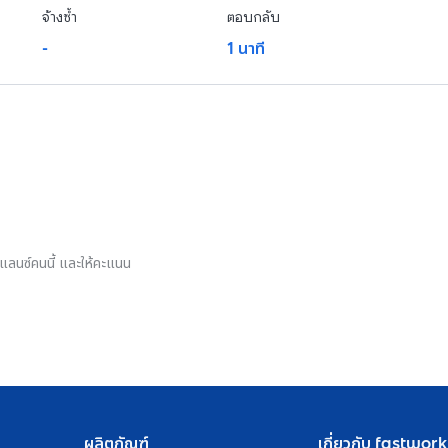
จ้างซ้ำ
ตอบกลับ
-
1 นาที
รีแลนซ์คนนี้ และให้คะแนน
ผลิตภัณฑ์
เกี่ยวกับ fastwork