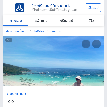
จ้างฟรีแลนซ์ fastwork
เปิดแอป
เปิดผ่านแอปเพื่อใช้งานเต็มรูปแบบ
ภาพรวม
แพ็กเกจ
ฟรีแลนซ์
รีวิว
ประเภทงานทั้งหมด
ไลฟ์สไตล์
คนขับรถ
1
/
1
ขับรถเที่ยว
0.0