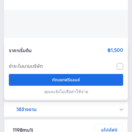
฿1,500
ราคาเริ่มต้น
ชำระในนามบริษัท
ทักแชทฟรีแลนซ์
คุณจะยังไม่เสียค่าใช้จ่าย
วิธีจ้างงาน
Fastwork เป็นตัวกลางถือเงินของคุณ เพื่อความปลอดภัย และฟรีแลนซ์จะได้รับเงิน หลังจากผู้ว่าจ้างจะกดอนุมัติงานแล้วเท่านั้น!
ทักแชทเพื่อคุยรายละเอียดและบรีฟงานกับฟรีแลนซ์ได้ทันทีโดยไม่มีค่าใช้จ่าย
ตกลงจ้างงาน โดยขอใบเสนอราคากับฟรีแลนซ์ ตรวจสอบรายละเอียดและชำระเงินได้ทันที
เมื่อฟรีแลนซ์ทำงานตามข้อตกลงและส่งงานขั้น สุดท้ายแล้ว ผู้จ้างสามารถตรวจสอบ ขอแก้ไขหรืออนุมัติได้ตามข้อตกลง
1198mu1i
ดูโปรไฟล์