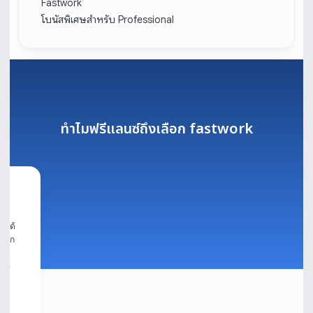
Fastwork
โบนัสพิเศษสำหรับ Professional
ทำไมฟรีแลนซ์ถึงเลือก fastwork
ใจได้
มมาก
ี
ต่อ