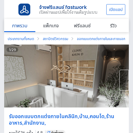
จ้างฟรีแลนซ์ fastwork
เปิดแอป
เปิดผ่านแอปเพื่อใช้งานเต็มรูปแบบ
ภาพรวม
แพ็กเกจ
ฟรีแลนซ์
รีวิว
ประเภทงานทั้งหมด
สถาปัตย์วิศวกรรม
ออกแบบตกแต่งภายในและภายนอก
1
/
29
รับออกแบบตกแต่งภายในคลินิก,บ้าน,คอนโด,ร้าน
อาหาร,สำนักงาน,