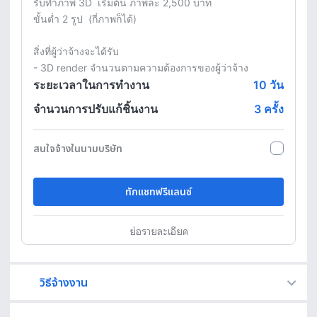
รับทำภาพ 3D  เริ่มต้น ภาพละ 2,500 บาท 

ขั้นต่ำ 2 รูป  (กี่ภาพก็ได้)

สิ่งที่ผู้ว่าจ้างจะได้รับ

ระยะเวลาในการทำงาน
10
วัน
จำนวนการปรับแก้ชิ้นงาน
3 ครั้ง
สนใจจ้างในนามบริษัท
ทักแชทฟรีแลนซ์
ย่อรายละเอียด
วิธีจ้างงาน
Fastwork เป็นตัวกลางถือเงินของคุณ เพื่อความปลอดภัย และฟรีแลนซ์จะได้รับเงิน หลังจากผู้ว่าจ้างจะกดอนุมัติงานแล้วเท่านั้น!
ทักแชทเพื่อคุยรายละเอียดและบรีฟงานกับฟรีแลนซ์ได้ทันทีโดยไม่มีค่าใช้จ่าย
ตกลงจ้างงาน โดยขอใบเสนอราคากับฟรีแลนซ์ ตรวจสอบรายละเอียดและชำระเงินได้ทันที
เมื่อฟรีแลนซ์ทำงานตามข้อตกลงและส่งงานขั้น สุดท้ายแล้ว ผู้จ้างสามารถตรวจสอบ ขอแก้ไขหรืออนุมัติได้ตามข้อตกลง