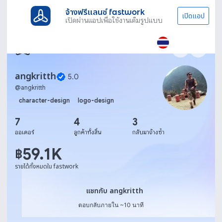
จ้างฟรีแลนซ์ fastwork
เปิดแอป
เปิดผ่านแอปเพื่อใช้งานเต็มรูปแบบ
angkritth
5.0
@
angkritth
character-design
logo-design
7
4
3
ออเดอร์
ลูกค้าทั้งสิ้น
กลับมาจ้างซ้ำ
59.1K
฿
รายได้ทั้งหมดใน fastwork
แชทกับ angkritth
แชทกับ angkritth
ตอบกลับภายใน ~10 นาที