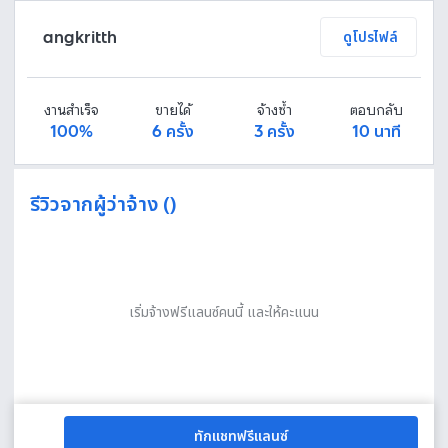
angkritth
ดูโปรไฟล์
งานสำเร็จ
ขายได้
จ้างซ้ำ
ตอบกลับ
100%
6 ครั้ง
3 ครั้ง
10 นาที
รีวิวจากผู้ว่าจ้าง ()
เริ่มจ้างฟรีแลนซ์คนนี้ และให้คะแนน
ทักแชทฟรีแลนซ์