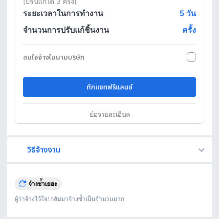
(ปรับแก้ได้ 3 ครั้ง)
ระยะเวลาในการทำงาน
5
วัน
จำนวนการปรับแก้ชิ้นงาน
ครั้ง
สนใจจ้างในนามบริษัท
ทักแชทฟรีแลนซ์
ย่อรายละเอียด
วิธีจ้างงาน
Fastwork เป็นตัวกลางถือเงินของคุณ เพื่อความปลอดภัย และฟรีแลนซ์จะได้รับเงิน หลังจากผู้ว่าจ้างจะกดอนุมัติงานแล้วเท่านั้น!
ทักแชทเพื่อคุยรายละเอียดและบรีฟงานกับฟรีแลนซ์ได้ทันทีโดยไม่มีค่าใช้จ่าย
ตกลงจ้างงาน โดยขอใบเสนอราคากับฟรีแลนซ์ ตรวจสอบรายละเอียดและชำระเงินได้ทันที
เมื่อฟรีแลนซ์ทำงานตามข้อตกลงและส่งงานขั้น สุดท้ายแล้ว ผู้จ้างสามารถตรวจสอบ ขอแก้ไขหรืออนุมัติได้ตามข้อตกลง
ผู้ว่าจ้างไว้ใจ! กลับมาจ้างซ้ำเป็นจำนวนมาก