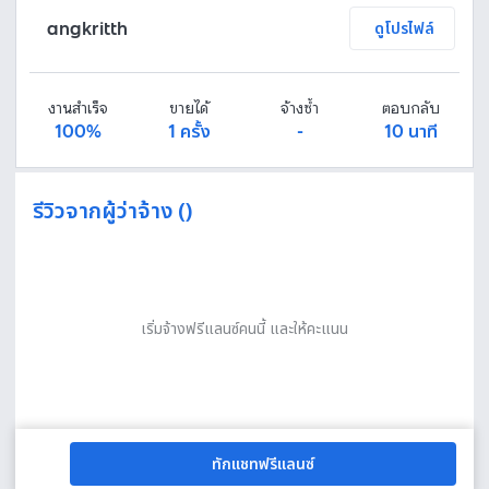
angkritth
ดูโปรไฟล์
งานสำเร็จ
ขายได้
จ้างซ้ำ
ตอบกลับ
100%
1 ครั้ง
-
10 นาที
รีวิวจากผู้ว่าจ้าง ()
เริ่มจ้างฟรีแลนซ์คนนี้ และให้คะแนน
ทักแชทฟรีแลนซ์