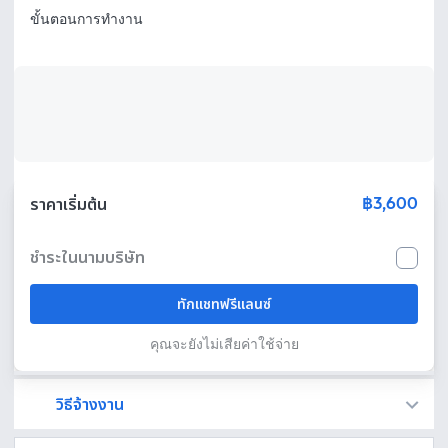
฿3,600
ราคาเริ่มต้น
ชำระในนามบริษัท
ทักแชทฟรีแลนซ์
คุณจะยังไม่เสียค่าใช้จ่าย
วิธีจ้างงาน
Fastwork เป็นตัวกลางถือเงินของคุณ เพื่อความปลอดภัย และฟรีแลนซ์จะได้รับเงิน หลังจากผู้ว่าจ้างจะกดอนุมัติงานแล้วเท่านั้น!
ทักแชทเพื่อคุยรายละเอียดและบรีฟงานกับฟรีแลนซ์ได้ทันทีโดยไม่มีค่าใช้จ่าย
ตกลงจ้างงาน โดยขอใบเสนอราคากับฟรีแลนซ์ ตรวจสอบรายละเอียดและชำระเงินได้ทันที
เมื่อฟรีแลนซ์ทำงานตามข้อตกลงและส่งงานขั้น สุดท้ายแล้ว ผู้จ้างสามารถตรวจสอบ ขอแก้ไขหรืออนุมัติได้ตามข้อตกลง