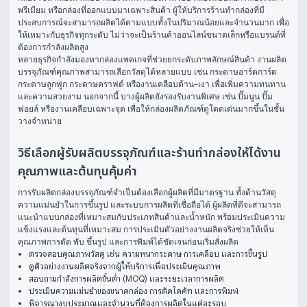
พรีเมียม หรือกล่องที่ออกแบบมาเฉพาะสินค้า ผู้ให้บริการร้านทำกล่องที่มี
ประสบการณ์จะสามารถผลิตได้ตามแบบทั้งในปริมาณน้อยและจำนวนมาก เพื่อ
ให้เหมาะกับธุรกิจทุกระดับ ไม่ว่าจะเป็นร้านค้าออนไลน์ขนาดเล็กหรือแบรนด์ที่
ต้องการกำลังผลิตสูง
หลายธุรกิจกำลังมองหากล่องแพคเกจที่ช่วยยกระดับภาพลักษณ์สินค้า งานผลิต
บรรจุภัณฑ์คุณภาพสามารถเลือกวัสดุได้หลายแบบ เช่น กระดาษอาร์ตการ์ด 
กระดาษลูกฟูก กระดาษคราฟต์ หรืองานเคลือบด้าน–เงา เพื่อเพิ่มความทนทาน
และความสวยงาม นอกจากนี้ บางผู้ผลิตยังรองรับงานพิเศษ เช่น ปั๊มนูน ปั๊ม
ฟอยล์ หรืองานเคลือบเฉพาะจุด เพื่อให้กล่องผลิตภัณฑ์ดูโดดเด่นมากขึ้นในชั้น
วางจำหน่าย
วิธีเลือกผู้รับผลิตบรรจุภัณฑ์และร้านทำกล่องให้ได้งาน
คุณภาพและต้นทุนคุ้มค่า
การรับผลิตกล่องบรรจุภัณฑ์จำเป็นต้องเลือกผู้ผลิตที่มีมาตรฐาน ทั้งด้านวัสดุ 
ความแม่นยำในการขึ้นรูป และระบบการผลิตที่เชื่อถือได้ ผู้ผลิตที่ดีจะสามารถ
แนะนำแบบกล่องที่เหมาะสมกับประเภทสินค้าและน้ำหนัก พร้อมประเมินความ
แข็งแรงและต้นทุนที่เหมาะสม การประเมินตัวอย่างงานผลิตจริงช่วยให้เห็น
คุณภาพการตัด พับ ขึ้นรูป และการพิมพ์ได้ชัดเจนก่อนเริ่มสั่งผลิต
ตรวจสอบคุณภาพวัสดุ เช่น ความหนากระดาษ การเคลือบ และการขึ้นรูป
ดูตัวอย่างงานผลิตจริงจากผู้ให้บริการเพื่อประเมินคุณภาพ
สอบถามกำลังการผลิตขั้นต่ำ (MOQ) และระยะเวลาการผลิต
ประเมินความแม่นยำของขนาดกล่อง การตัดไดคัท และการพิมพ์
พิจารณางบประมาณและจำนวนที่ต้องการผลิตในแต่ละรอบ