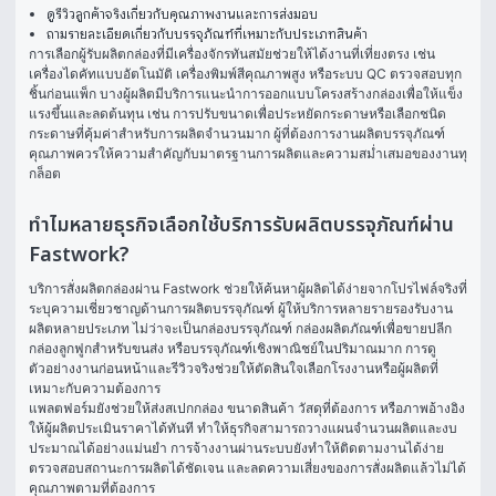
ดูรีวิวลูกค้าจริงเกี่ยวกับคุณภาพงานและการส่งมอบ
ถามรายละเอียดเกี่ยวกับบรรจุภัณฑ์ที่เหมาะกับประเภทสินค้า
การเลือกผู้รับผลิตกล่องที่มีเครื่องจักรทันสมัยช่วยให้ได้งานที่เที่ยงตรง เช่น 
เครื่องไดคัทแบบอัตโนมัติ เครื่องพิมพ์สีคุณภาพสูง หรือระบบ QC ตรวจสอบทุก
ชิ้นก่อนแพ็ก บางผู้ผลิตมีบริการแนะนำการออกแบบโครงสร้างกล่องเพื่อให้แข็ง
แรงขึ้นและลดต้นทุน เช่น การปรับขนาดเพื่อประหยัดกระดาษหรือเลือกชนิด
กระดาษที่คุ้มค่าสำหรับการผลิตจำนวนมาก ผู้ที่ต้องการงานผลิตบรรจุภัณฑ์
คุณภาพควรให้ความสำคัญกับมาตรฐานการผลิตและความสม่ำเสมอของงานทุ
กล็อต
ทำไมหลายธุรกิจเลือกใช้บริการรับผลิตบรรจุภัณฑ์ผ่าน
Fastwork?
บริการสั่งผลิตกล่องผ่าน Fastwork ช่วยให้ค้นหาผู้ผลิตได้ง่ายจากโปรไฟล์จริงที่
ระบุความเชี่ยวชาญด้านการผลิตบรรจุภัณฑ์ ผู้ให้บริการหลายรายรองรับงาน
ผลิตหลายประเภท ไม่ว่าจะเป็นกล่องบรรจุภัณฑ์ กล่องผลิตภัณฑ์เพื่อขายปลีก 
กล่องลูกฟูกสำหรับขนส่ง หรือบรรจุภัณฑ์เชิงพาณิชย์ในปริมาณมาก การดู
ตัวอย่างงานก่อนหน้าและรีวิวจริงช่วยให้ตัดสินใจเลือกโรงงานหรือผู้ผลิตที่
เหมาะกับความต้องการ
แพลตฟอร์มยังช่วยให้ส่งสเปกกล่อง ขนาดสินค้า วัสดุที่ต้องการ หรือภาพอ้างอิง
ให้ผู้ผลิตประเมินราคาได้ทันที ทำให้ธุรกิจสามารถวางแผนจำนวนผลิตและงบ
ประมาณได้อย่างแม่นยำ การจ้างงานผ่านระบบยังทำให้ติดตามงานได้ง่าย 
ตรวจสอบสถานะการผลิตได้ชัดเจน และลดความเสี่ยงของการสั่งผลิตแล้วไม่ได้
คุณภาพตามที่ต้องการ