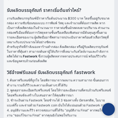
รับผลิตบรรจุภัณฑ์ ราคาเริ่มต้นเท่าไหร่?
งานรับผลิตบรรจุภัณฑ์มีราคาเริ่มต้นประมาณ ฿300 บาท โดยขึ้นอยู่กับขนาด
กล่อง ความซับซ้อนของแบบ การพิมพ์ วัสดุ และจำนวนที่ต้องการผลิต หาก
เป็นการสั่งผลิตกล่องในจำนวนมาก ราคาต่อชิ้นมักลดลงตามปริมาณ ส่วนงาน
กล่องพรีเมียมที่ต้องการวัสดุหลายชั้นหรือเคลือบพิเศษอาจมีต้นทุนสูงขึ้นตาม
รายละเอียดของงาน ผู้ผลิตมืออาชีพสามารถประเมินราคาพร้อมตัวเลือกวัสดุที่
เหมาะกับงบประมาณได้อย่างชัดเจน
สำหรับธุรกิจที่กำลังมองหาร้านทำกล่อง สั่งผลิตกล่อง หรือผู้รับผลิตบรรจุภัณฑ์
ในราคาที่คุ้มค่า สามารถค้นหาผู้ให้บริการที่เหมาะกับสไตล์งานและกำลังการ
ผลิตได้ผ่าน 
Fastwork
 ซึ่งรวมผู้ผลิตหลากหลายประสบการณ์ พร้อมรีวิวจริง
และข้อมูลครบถ้วนก่อนสั่งผลิต
วิธีจ้างฟรีแลนซ์ รับผลิตบรรจุภัณฑ์ fastwork
1. ค้นหาฟรีแลนซ์ที่ถูกใจ โดยพิจารณาจากผลงาน ความสามารถ ขั้นตอนการ
ทำงาน รวมถึงรีวิวและความเห็นต่างๆ ที่ได้รับ

2. พูดคุยรายละเอียดกับฟรีแลนซ์ โดยให้รายละเอียดงานที่ครบถ้วนกับฟรีแลนซ์ 
โดยฟรีแลนซ์จะสร้างใบเสนอราคาให้คุณพิจารณา

3. ชำระเงินผ่าน Fastwork โดยชำระได้ 3 ช่องทางทั้ง บัตรเครดิต, โมบาย
แบงค์กิ้ง และจ่ายด้วย Fastwork coin มั่นใจได้แน่นอนด้วย Fastwork การันตี

4. อนุมัติงานและรีวิว ตรวจสอบงานที่ได้รับ “อนุมัติงาน Final” หากพอใจในผล
งาน “ขอแก้ไขงาน Final” หากคุณยังไม่พอใจกับงาน