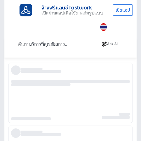
จ้างฟรีแลนซ์ fastwork
เปิดแอป
เปิดผ่านแอปเพื่อใช้งานเต็มรูปแบบ
ประเภทงานทั้งหมด
ทนาย บัญชีและที่ปรึกษา
ผลิตบรรจุภัณฑ์
รับผลิตบรรจุภัณฑ์
เรียงตาม
Ask AI