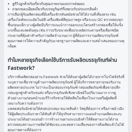
ดูรีวิวลูกค้าจริงเกี่ยวกับคุณภาพงานและการส่งมอบ
ถามรายละเอียดเกี่ยวกับบรรจุภัณฑ์ที่เหมาะกับประเภทสินค้า
การเลือกผู้รับผลิตกล่องที่มีเครื่องจักรทันสมัยช่วยให้ได้งานที่เที่ยงตรง เช่น 
เครื่องไดคัทแบบอัตโนมัติ เครื่องพิมพ์สีคุณภาพสูง หรือระบบ QC ตรวจสอบทุก
ชิ้นก่อนแพ็ก บางผู้ผลิตมีบริการแนะนำการออกแบบโครงสร้างกล่องเพื่อให้แข็ง
แรงขึ้นและลดต้นทุน เช่น การปรับขนาดเพื่อประหยัดกระดาษหรือเลือกชนิด
กระดาษที่คุ้มค่าสำหรับการผลิตจำนวนมาก ผู้ที่ต้องการงานผลิตบรรจุภัณฑ์
คุณภาพควรให้ความสำคัญกับมาตรฐานการผลิตและความสม่ำเสมอของงานทุ
กล็อต
ทำไมหลายธุรกิจเลือกใช้บริการรับผลิตบรรจุภัณฑ์ผ่าน
Fastwork?
บริการสั่งผลิตกล่องผ่าน Fastwork ช่วยให้ค้นหาผู้ผลิตได้ง่ายจากโปรไฟล์จริงที่
ระบุความเชี่ยวชาญด้านการผลิตบรรจุภัณฑ์ ผู้ให้บริการหลายรายรองรับงาน
ผลิตหลายประเภท ไม่ว่าจะเป็นกล่องบรรจุภัณฑ์ กล่องผลิตภัณฑ์เพื่อขายปลีก 
กล่องลูกฟูกสำหรับขนส่ง หรือบรรจุภัณฑ์เชิงพาณิชย์ในปริมาณมาก การดู
ตัวอย่างงานก่อนหน้าและรีวิวจริงช่วยให้ตัดสินใจเลือกโรงงานหรือผู้ผลิตที่
เหมาะกับความต้องการ
แพลตฟอร์มยังช่วยให้ส่งสเปกกล่อง ขนาดสินค้า วัสดุที่ต้องการ หรือภาพอ้างอิง
ให้ผู้ผลิตประเมินราคาได้ทันที ทำให้ธุรกิจสามารถวางแผนจำนวนผลิตและงบ
ประมาณได้อย่างแม่นยำ การจ้างงานผ่านระบบยังทำให้ติดตามงานได้ง่าย 
ตรวจสอบสถานะการผลิตได้ชัดเจน และลดความเสี่ยงของการสั่งผลิตแล้วไม่ได้
คุณภาพตามที่ต้องการ