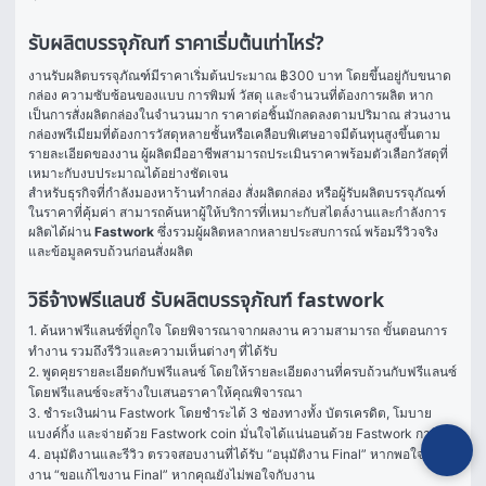
รับผลิตบรรจุภัณฑ์ ราคาเริ่มต้นเท่าไหร่?
งานรับผลิตบรรจุภัณฑ์มีราคาเริ่มต้นประมาณ ฿300 บาท โดยขึ้นอยู่กับขนาด
กล่อง ความซับซ้อนของแบบ การพิมพ์ วัสดุ และจำนวนที่ต้องการผลิต หาก
เป็นการสั่งผลิตกล่องในจำนวนมาก ราคาต่อชิ้นมักลดลงตามปริมาณ ส่วนงาน
กล่องพรีเมียมที่ต้องการวัสดุหลายชั้นหรือเคลือบพิเศษอาจมีต้นทุนสูงขึ้นตาม
รายละเอียดของงาน ผู้ผลิตมืออาชีพสามารถประเมินราคาพร้อมตัวเลือกวัสดุที่
เหมาะกับงบประมาณได้อย่างชัดเจน
สำหรับธุรกิจที่กำลังมองหาร้านทำกล่อง สั่งผลิตกล่อง หรือผู้รับผลิตบรรจุภัณฑ์
ในราคาที่คุ้มค่า สามารถค้นหาผู้ให้บริการที่เหมาะกับสไตล์งานและกำลังการ
ผลิตได้ผ่าน 
Fastwork
 ซึ่งรวมผู้ผลิตหลากหลายประสบการณ์ พร้อมรีวิวจริง
และข้อมูลครบถ้วนก่อนสั่งผลิต
วิธีจ้างฟรีแลนซ์ รับผลิตบรรจุภัณฑ์ fastwork
1. ค้นหาฟรีแลนซ์ที่ถูกใจ โดยพิจารณาจากผลงาน ความสามารถ ขั้นตอนการ
ทำงาน รวมถึงรีวิวและความเห็นต่างๆ ที่ได้รับ

2. พูดคุยรายละเอียดกับฟรีแลนซ์ โดยให้รายละเอียดงานที่ครบถ้วนกับฟรีแลนซ์ 
โดยฟรีแลนซ์จะสร้างใบเสนอราคาให้คุณพิจารณา

3. ชำระเงินผ่าน Fastwork โดยชำระได้ 3 ช่องทางทั้ง บัตรเครดิต, โมบาย
แบงค์กิ้ง และจ่ายด้วย Fastwork coin มั่นใจได้แน่นอนด้วย Fastwork การันตี

4. อนุมัติงานและรีวิว ตรวจสอบงานที่ได้รับ “อนุมัติงาน Final” หากพอใจในผล
งาน “ขอแก้ไขงาน Final” หากคุณยังไม่พอใจกับงาน