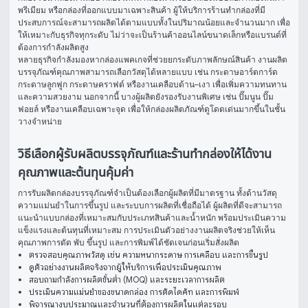
พรีเมียม หรือกล่องที่ออกแบบมาเฉพาะสินค้า ผู้ให้บริการร้านทำกล่องที่มี
ประสบการณ์จะสามารถผลิตได้ตามแบบทั้งในปริมาณน้อยและจำนวนมาก เพื่อ
ให้เหมาะกับธุรกิจทุกระดับ ไม่ว่าจะเป็นร้านค้าออนไลน์ขนาดเล็กหรือแบรนด์ที่
ต้องการกำลังผลิตสูง
หลายธุรกิจกำลังมองหากล่องแพคเกจที่ช่วยยกระดับภาพลักษณ์สินค้า งานผลิต
บรรจุภัณฑ์คุณภาพสามารถเลือกวัสดุได้หลายแบบ เช่น กระดาษอาร์ตการ์ด 
กระดาษลูกฟูก กระดาษคราฟต์ หรืองานเคลือบด้าน–เงา เพื่อเพิ่มความทนทาน
และความสวยงาม นอกจากนี้ บางผู้ผลิตยังรองรับงานพิเศษ เช่น ปั๊มนูน ปั๊ม
ฟอยล์ หรืองานเคลือบเฉพาะจุด เพื่อให้กล่องผลิตภัณฑ์ดูโดดเด่นมากขึ้นในชั้น
วางจำหน่าย
วิธีเลือกผู้รับผลิตบรรจุภัณฑ์และร้านทำกล่องให้ได้งาน
คุณภาพและต้นทุนคุ้มค่า
การรับผลิตกล่องบรรจุภัณฑ์จำเป็นต้องเลือกผู้ผลิตที่มีมาตรฐาน ทั้งด้านวัสดุ 
ความแม่นยำในการขึ้นรูป และระบบการผลิตที่เชื่อถือได้ ผู้ผลิตที่ดีจะสามารถ
แนะนำแบบกล่องที่เหมาะสมกับประเภทสินค้าและน้ำหนัก พร้อมประเมินความ
แข็งแรงและต้นทุนที่เหมาะสม การประเมินตัวอย่างงานผลิตจริงช่วยให้เห็น
คุณภาพการตัด พับ ขึ้นรูป และการพิมพ์ได้ชัดเจนก่อนเริ่มสั่งผลิต
ตรวจสอบคุณภาพวัสดุ เช่น ความหนากระดาษ การเคลือบ และการขึ้นรูป
ดูตัวอย่างงานผลิตจริงจากผู้ให้บริการเพื่อประเมินคุณภาพ
สอบถามกำลังการผลิตขั้นต่ำ (MOQ) และระยะเวลาการผลิต
ประเมินความแม่นยำของขนาดกล่อง การตัดไดคัท และการพิมพ์
พิจารณางบประมาณและจำนวนที่ต้องการผลิตในแต่ละรอบ