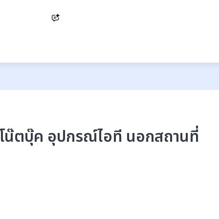
Ask AI
น๊ตบุ๊ค อุปกรณ์ไอที นอกสถานที่