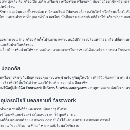
รือโน๊ตบุ๊คเสีย ทั้งเครื่องเปิดไม่ติด เครื่องช้า เครื่องร้อน หรือจอฟ้า ทีมช่างมืออาชีพพ
ปหน้าร้าน
ชดา และดินแดง ทั้งงานซ่อม เปลี่ยนอะไหล่ อัปเกรดเครื่อง ลงวินโดว์ หรือล้างเครื่องไว
เหมาะสำหรับทั้งบุคคลทั่วไป นักเรียน นักศึกษา และออฟฟิศที่ต้องใช้เครื่องทำงานต่อเน
ของงาน เช่น ล้างเครื่อง ติดตั้งโปรแกรม ลงระบบปฏิบัติการ เปลี่ยนหน้าจอ หรือเปลี่ยนแบตเ
ี่และรับประกันหลังซ่อม
รือเครื่องค้าง เพื่อช่วยให้ช่างประเมินราคาและเวลาในการซ่อมได้แม่นยำ ระบบของ Fastwor
ว ปลอดภัย
กร้านหรือช่างที่ตรงกับปัญหาของคุณ ระบบจะช่วยจับคู่กับผู้ให้บริการที่มีรีวิวดีและราคาคุ
จริง เพื่อให้มั่นใจได้ว่าคุณจะได้รับบริการจากช่างมืออาชีพ
อมโน๊ตบุ๊คใกล้ฉัน
Fastwork
 มีบริการ 
ร้านซ่อมคอมกรุงเทพ
 ครบทุกประเภท ซ่อมไว ราคา
๊ค อุปกรณ์ไอที นอกสถานที่ fastwork
งาน รวมถึงรีวิวและความเห็นต่างๆ ที่ได้รับ

ลนซ์ โดยฟรีแลนซ์จะสร้างใบเสนอราคาให้คุณพิจารณา

ค์กิ้ง และจ่ายด้วย Fastwork coin มั่นใจได้แน่นอนด้วย Fastwork การันตี

ในผลงาน “ขอแก้ไขงาน Final” หากคุณยังไม่พอใจกับงาน