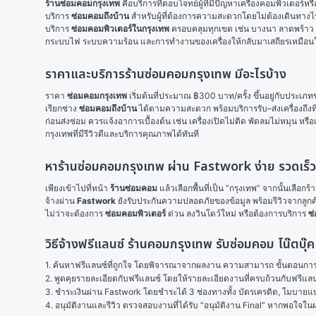
ร้านซ่อมคอมกรุงเทพ
 คือบริการที่ตอบโจทย์ผู้ที่มีปัญหาเครื่องคอมพิวเตอร์ห
บริการ 
ซ่อมคอมถึงบ้าน
 สำหรับผู้ที่ต้องการความสะดวกโดยไม่ต้องเดินทางไ
บริการ 
ซ่อมคอมพิวเตอร์ในกรุงเทพ
 ครอบคลุมทุกเขต เช่น บางนา ลาดพร้าว รั
กระบบไฟ ระบบความร้อน และการทำงานของเครื่องให้กลับมาเสถียรเหมือนใหม่ 
ราคาและบริการร้านซ่อมคอมกรุงเทพ มีอะไรบ้าง
ราคา 
ซ่อมคอมกรุงเทพ
 เริ่มต้นที่ประมาณ ฿300 บาท/ครั้ง ขึ้นอยู่กับประเภท
เรียกช่าง 
ซ่อมคอมถึงบ้าน
 ได้ตามความสะดวก พร้อมบริการรับ–ส่งเครื่องถึงท
ก่อนส่งซ่อม ควรแจ้งอาการเบื้องต้น เช่น เครื่องเปิดไม่ติด พัดลมไม่หมุน ห
กรุงเทพที่มีรีวิวดีและบริการคุณภาพได้ทันที
หาร้านซ่อมคอมกรุงเทพ ผ่าน Fastwork ง่าย รวดเร็
เพียงเข้าไปที่หน้า 
ร้านซ่อมคอม
 แล้วเลือกพื้นที่เป็น “กรุงเทพ” จากนั้นเลือ
จ้างผ่าน 
Fastwork
 ยังรับประกันความปลอดภัยของข้อมูล พร้อมรีวิวจากลูกค้า
ไม่ว่าจะต้องการ 
ซ่อมคอมพิวเตอร์
 ด่วน ลงวินโดว์ใหม่ หรือต้องการบริการ 
ซ่
วิธีจ้างฟรีแลนซ์ ร้านคอมกรุงเทพ รับซ่อมคอม โน๊ตบุ
1. ค้นหาฟรีแลนซ์ที่ถูกใจ โดยพิจารณาจากผลงาน ความสามารถ ขั้นตอนการทำ
2. พูดคุยรายละเอียดกับฟรีแลนซ์ โดยให้รายละเอียดงานที่ครบถ้วนกับฟรีแ
3. ชำระเงินผ่าน Fastwork โดยชำระได้ 3 ช่องทางทั้ง บัตรเครดิต, โมบายแบง
4. อนุมัติงานและรีวิว ตรวจสอบงานที่ได้รับ “อนุมัติงาน Final” หากพอใจ