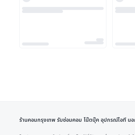
ร้านคอมกรุงเทพ รับซ่อมคอม โน๊ตบุ๊ค อุปกรณ์ไอที นอ