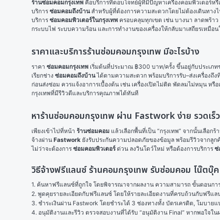
ร้านซ่อมคอมกรุงเทพ
 คือบริการที่ตอบโจทย์ผู้ที่มีปัญหาเครื่องคอมพิวเตอร์ห
บริการ 
ซ่อมคอมถึงบ้าน
 สำหรับผู้ที่ต้องการความสะดวกโดยไม่ต้องเดินทางไ
บริการ 
ซ่อมคอมพิวเตอร์ในกรุงเทพ
 ครอบคลุมทุกเขต เช่น บางนา ลาดพร้าว รั
กระบบไฟ ระบบความร้อน และการทำงานของเครื่องให้กลับมาเสถียรเหมือนใหม่ 
ราคาและบริการร้านซ่อมคอมกรุงเทพ มีอะไรบ้าง
ราคา 
ซ่อมคอมกรุงเทพ
 เริ่มต้นที่ประมาณ ฿300 บาท/ครั้ง ขึ้นอยู่กับประเภท
เรียกช่าง 
ซ่อมคอมถึงบ้าน
 ได้ตามความสะดวก พร้อมบริการรับ–ส่งเครื่องถึงท
ก่อนส่งซ่อม ควรแจ้งอาการเบื้องต้น เช่น เครื่องเปิดไม่ติด พัดลมไม่หมุน ห
กรุงเทพที่มีรีวิวดีและบริการคุณภาพได้ทันที
หาร้านซ่อมคอมกรุงเทพ ผ่าน Fastwork ง่าย รวดเร็
เพียงเข้าไปที่หน้า 
ร้านซ่อมคอม
 แล้วเลือกพื้นที่เป็น “กรุงเทพ” จากนั้นเลือ
จ้างผ่าน 
Fastwork
 ยังรับประกันความปลอดภัยของข้อมูล พร้อมรีวิวจากลูกค้า
ไม่ว่าจะต้องการ 
ซ่อมคอมพิวเตอร์
 ด่วน ลงวินโดว์ใหม่ หรือต้องการบริการ 
ซ่
วิธีจ้างฟรีแลนซ์ ร้านคอมกรุงเทพ รับซ่อมคอม โน๊ตบุ
1. ค้นหาฟรีแลนซ์ที่ถูกใจ โดยพิจารณาจากผลงาน ความสามารถ ขั้นตอนการทำ
2. พูดคุยรายละเอียดกับฟรีแลนซ์ โดยให้รายละเอียดงานที่ครบถ้วนกับฟรีแ
3. ชำระเงินผ่าน Fastwork โดยชำระได้ 3 ช่องทางทั้ง บัตรเครดิต, โมบายแบง
4. อนุมัติงานและรีวิว ตรวจสอบงานที่ได้รับ “อนุมัติงาน Final” หากพอใจ