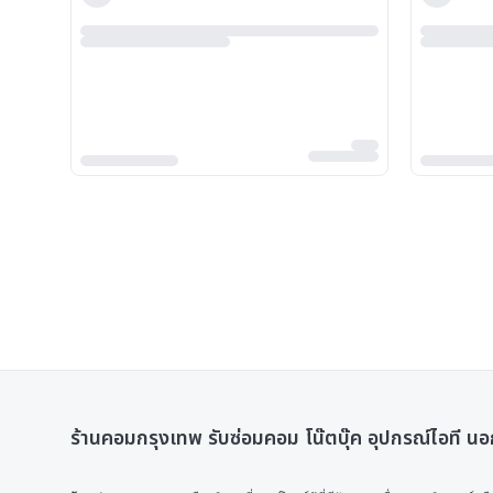
ร้านคอมกรุงเทพ รับซ่อมคอม โน๊ตบุ๊ค อุปกรณ์ไอที นอ