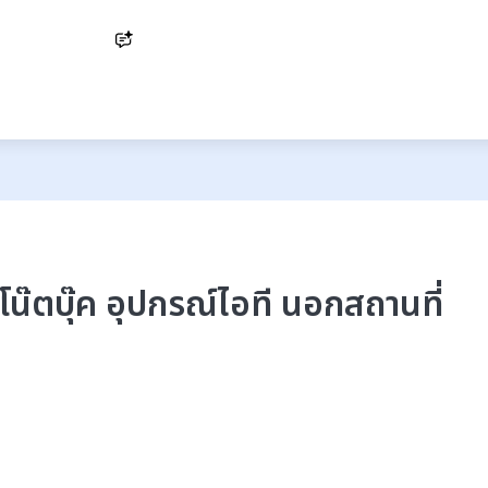
Ask AI
น๊ตบุ๊ค อุปกรณ์ไอที นอกสถานที่