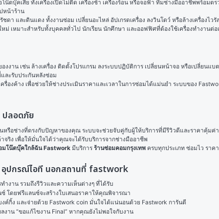
รือโน๊ตบุ๊คเสีย ทั้งเครื่องเปิดไม่ติด เครื่องช้า เครื่องร้อน หรือจอฟ้า ทีมช่างมืออาชีพพ
ปหน้าร้าน
ชดา และดินแดง ทั้งงานซ่อม เปลี่ยนอะไหล่ อัปเกรดเครื่อง ลงวินโดว์ หรือล้างเครื่องไว
เหมาะสำหรับทั้งบุคคลทั่วไป นักเรียน นักศึกษา และออฟฟิศที่ต้องใช้เครื่องทำงานต่อเน
ของงาน เช่น ล้างเครื่อง ติดตั้งโปรแกรม ลงระบบปฏิบัติการ เปลี่ยนหน้าจอ หรือเปลี่ยนแบตเ
ี่และรับประกันหลังซ่อม
รือเครื่องค้าง เพื่อช่วยให้ช่างประเมินราคาและเวลาในการซ่อมได้แม่นยำ ระบบของ Fastwor
ว ปลอดภัย
กร้านหรือช่างที่ตรงกับปัญหาของคุณ ระบบจะช่วยจับคู่กับผู้ให้บริการที่มีรีวิวดีและราคาคุ
จริง เพื่อให้มั่นใจได้ว่าคุณจะได้รับบริการจากช่างมืออาชีพ
อมโน๊ตบุ๊คใกล้ฉัน
Fastwork
 มีบริการ 
ร้านซ่อมคอมกรุงเทพ
 ครบทุกประเภท ซ่อมไว ราคา
๊ค อุปกรณ์ไอที นอกสถานที่ fastwork
งาน รวมถึงรีวิวและความเห็นต่างๆ ที่ได้รับ

ลนซ์ โดยฟรีแลนซ์จะสร้างใบเสนอราคาให้คุณพิจารณา

ค์กิ้ง และจ่ายด้วย Fastwork coin มั่นใจได้แน่นอนด้วย Fastwork การันตี

ในผลงาน “ขอแก้ไขงาน Final” หากคุณยังไม่พอใจกับงาน