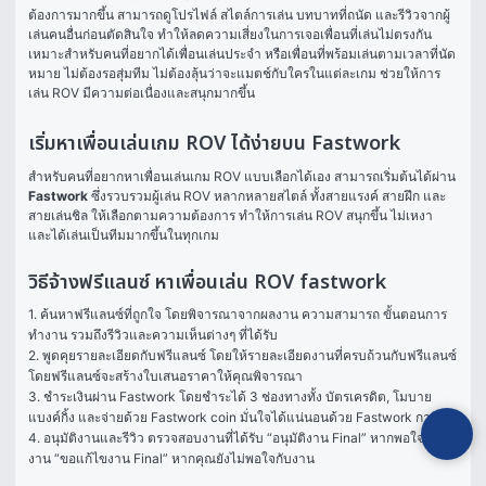
ต้องการมากขึ้น สามารถดูโปรไฟล์ สไตล์การเล่น บทบาทที่ถนัด และรีวิวจากผู้
เล่นคนอื่นก่อนตัดสินใจ ทำให้ลดความเสี่ยงในการเจอเพื่อนที่เล่นไม่ตรงกัน
เหมาะสำหรับคนที่อยากได้เพื่อนเล่นประจำ หรือเพื่อนที่พร้อมเล่นตามเวลาที่นัด
หมาย ไม่ต้องรอสุ่มทีม ไม่ต้องลุ้นว่าจะแมตช์กับใครในแต่ละเกม ช่วยให้การ
เล่น ROV มีความต่อเนื่องและสนุกมากขึ้น
เริ่มหาเพื่อนเล่นเกม ROV ได้ง่ายบน Fastwork
สำหรับคนที่อยากหาเพื่อนเล่นเกม ROV แบบเลือกได้เอง สามารถเริ่มต้นได้ผ่าน 
Fastwork
 ซึ่งรวบรวมผู้เล่น ROV หลากหลายสไตล์ ทั้งสายแรงค์ สายฝึก และ
สายเล่นชิล ให้เลือกตามความต้องการ ทำให้การเล่น ROV สนุกขึ้น ไม่เหงา 
และได้เล่นเป็นทีมมากขึ้นในทุกเกม
วิธีจ้างฟรีแลนซ์ หาเพื่อนเล่น ROV fastwork
1. ค้นหาฟรีแลนซ์ที่ถูกใจ โดยพิจารณาจากผลงาน ความสามารถ ขั้นตอนการ
ทำงาน รวมถึงรีวิวและความเห็นต่างๆ ที่ได้รับ

2. พูดคุยรายละเอียดกับฟรีแลนซ์ โดยให้รายละเอียดงานที่ครบถ้วนกับฟรีแลนซ์ 
โดยฟรีแลนซ์จะสร้างใบเสนอราคาให้คุณพิจารณา

3. ชำระเงินผ่าน Fastwork โดยชำระได้ 3 ช่องทางทั้ง บัตรเครดิต, โมบาย
แบงค์กิ้ง และจ่ายด้วย Fastwork coin มั่นใจได้แน่นอนด้วย Fastwork การันตี

4. อนุมัติงานและรีวิว ตรวจสอบงานที่ได้รับ “อนุมัติงาน Final” หากพอใจในผล
งาน “ขอแก้ไขงาน Final” หากคุณยังไม่พอใจกับงาน