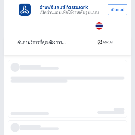
จ้างฟรีแลนซ์ fastwork
เปิดแอป
เปิดผ่านแอปเพื่อใช้งานเต็มรูปแบบ
ประเภทงานทั้งหมด
ไลฟ์สไตล์
หาเพื่อนเล่นเกม
ROV
หาเพื่อนเล่น ROV
เรียงตาม
Ask AI