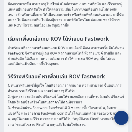
ต้องการมากขึ้น สามารถดูโปรไฟล์ สไตล์การเล่น บทบาทที่ถนัด และรีวิวจากผู้
เล่นคนอื่นก่อนตัดสินใจ ทำให้ลดความเสี่ยงในการเจอเพื่อนที่เล่นไม่ตรงกัน
เหมาะสำหรับคนที่อยากได้เพื่อนเล่นประจำ หรือเพื่อนที่พร้อมเล่นตามเวลาที่นัด
หมาย ไม่ต้องรอสุ่มทีม ไม่ต้องลุ้นว่าจะแมตช์กับใครในแต่ละเกม ช่วยให้การ
เล่น ROV มีความต่อเนื่องและสนุกมากขึ้น
เริ่มหาเพื่อนเล่นเกม ROV ได้ง่ายบน Fastwork
สำหรับคนที่อยากหาเพื่อนเล่นเกม ROV แบบเลือกได้เอง สามารถเริ่มต้นได้ผ่าน 
Fastwork
 ซึ่งรวบรวมผู้เล่น ROV หลากหลายสไตล์ ทั้งสายแรงค์ สายฝึก และ
สายเล่นชิล ให้เลือกตามความต้องการ ทำให้การเล่น ROV สนุกขึ้น ไม่เหงา 
และได้เล่นเป็นทีมมากขึ้นในทุกเกม
วิธีจ้างฟรีแลนซ์ หาเพื่อนเล่น ROV fastwork
1. ค้นหาฟรีแลนซ์ที่ถูกใจ โดยพิจารณาจากผลงาน ความสามารถ ขั้นตอนการ
ทำงาน รวมถึงรีวิวและความเห็นต่างๆ ที่ได้รับ

2. พูดคุยรายละเอียดกับฟรีแลนซ์ โดยให้รายละเอียดงานที่ครบถ้วนกับฟรีแลนซ์ 
โดยฟรีแลนซ์จะสร้างใบเสนอราคาให้คุณพิจารณา

3. ชำระเงินผ่าน Fastwork โดยชำระได้ 3 ช่องทางทั้ง บัตรเครดิต, โมบาย
แบงค์กิ้ง และจ่ายด้วย Fastwork coin มั่นใจได้แน่นอนด้วย Fastwork การันตี

4. อนุมัติงานและรีวิว ตรวจสอบงานที่ได้รับ “อนุมัติงาน Final” หากพอใจในผล
งาน “ขอแก้ไขงาน Final” หากคุณยังไม่พอใจกับงาน