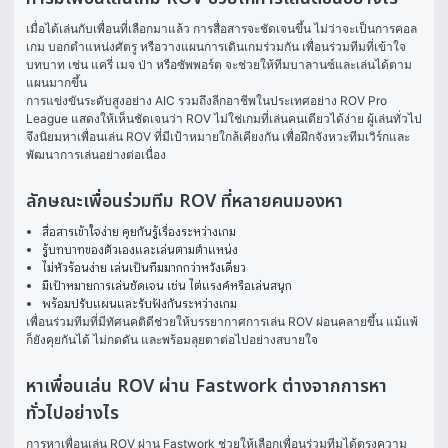
เมื่อได้เล่นกับเพื่อนที่เลือกมาแล้ว การสื่อสารจะชัดเจนขึ้น ไม่ว่าจะเป็นการคอล
เกม บอกตำแหน่งศัตรู หรือวางแผนการเดินเกมร่วมกัน เพื่อนร่วมทีมที่เข้าใจ
บทบาท เช่น แครี่ เมจ ป่า หรือซัพพอร์ต จะช่วยให้ทีมบาลานซ์และเล่นได้ตาม
แผนมากขึ้น
การแข่งขันระดับสูงอย่าง AIC รวมถึงลีกอาชีพในประเทศอย่าง ROV Pro 
League แสดงให้เห็นชัดเจนว่า ROV ไม่ใช่เกมที่เล่นคนเดียวได้ง่าย ผู้เล่นทั่วไป
จึงนิยมหาเพื่อนเล่น ROV ที่มีเป้าหมายใกล้เคียงกัน เพื่อฝึกจังหวะทีมเวิร์กและ
พัฒนาการเล่นอย่างต่อเนื่อง
ลักษณะเพื่อนร่วมทีม ROV ที่หลายคนมองหา
สื่อสารเข้าใจง่าย คุยกันรู้เรื่องระหว่างเกม
รู้บทบาทของตัวเองและเล่นตามตำแหน่ง
ไม่หัวร้อนง่าย เล่นเป็นทีมมากกว่าหวังเดี่ยว
มีเป้าหมายการเล่นชัดเจน เช่น ไต่แรงค์หรือเล่นสนุก
พร้อมปรับแผนและรับฟังกันระหว่างเกม
เพื่อนร่วมทีมที่มีทัศนคติดีช่วยให้บรรยากาศการเล่น ROV ผ่อนคลายขึ้น แม้แพ้
ก็ยังคุยกันได้ ไม่กดดัน และพร้อมลุยตาต่อไปอย่างสบายใจ
หาเพื่อนเล่น ROV ผ่าน Fastwork ต่างจากการหา
ทั่วไปอย่างไร
การหาเพื่อนเล่น ROV ผ่าน Fastwork ช่วยให้เลือกเพื่อนร่วมทีมได้ตรงความ