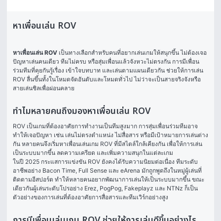
หาเพื่อนเล่น ROV
หาเพื่อนเล่น ROV
 เป็นทางเลือกสำหรับคนที่อยากเล่นเกมให้สนุกขึ้น ไม่ต้องเจอ
ปัญหาเล่นคนเดียว ทีมไม่ครบ หรือสุ่มเพื่อนแล้วจังหวะไม่ตรงกัน การมีเพื่อน
ร่วมทีมที่คุยกันรู้เรื่อง เข้าใจบทบาท และเล่นตามแผนเดียวกัน ช่วยให้การเล่น 
ROV ลื่นขึ้นทั้งในโหมดจัดอันดับและโหมดทั่วไป ไม่ว่าจะเป็นสายจริงจังหรือ
สายเล่นชิลเพื่อผ่อนคลาย
ทำไมหลายคนถึงมองหาเพื่อนเล่น ROV
ROV เป็นเกมที่ต้องอาศัยการทำงานเป็นทีมสูงมาก การสุ่มเพื่อนร่วมทีมอาจ
ทำให้เจอปัญหา เช่น เล่นไม่ตรงตำแหน่ง ไม่สื่อสาร หรือมีเป้าหมายการเล่นต่าง
กัน หลายคนจึงเริ่มหาเพื่อนเล่นเกม ROV ที่มีสไตล์ใกล้เคียงกัน เพื่อให้การเล่น
เป็นระบบมากขึ้น ลดความเครียด และเพิ่มความสนุกในแต่ละเกม
ในปี 2025 กระแสการแข่งขัน ROV ยังคงได้รับความนิยมต่อเนื่อง ทีมระดับ
อาชีพอย่าง Bacon Time, Full Sense และ eArena มักถูกพูดถึงในหมู่ผู้เล่นที่
ติดตามอีสปอร์ต ทำให้หลายคนอยากพัฒนาการเล่นให้เป็นระบบมากขึ้น ขณะ
เดียวกันผู้เล่นระดับโปรอย่าง Erez, PogPog, Fakeplayz และ NTNz ก็เป็น
ตัวอย่างของการเล่นที่ต้องอาศัยการสื่อสารและทีมเวิร์กอย่างสูง
การมีเพื่อนเล่นเกม ROV ช่วยให้การเล่นดีขึ้นอย่างไร