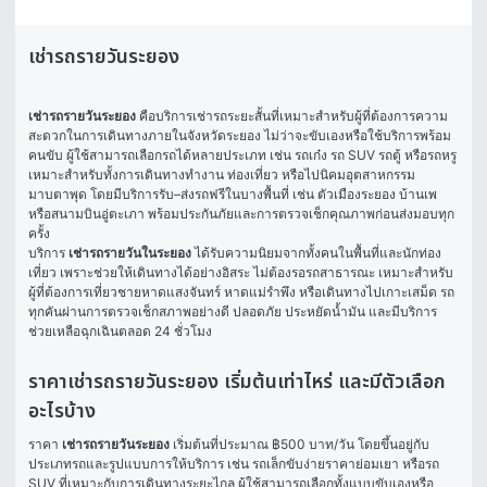
เช่ารถรายวันระยอง
เช่ารถรายวันระยอง
 คือบริการเช่ารถระยะสั้นที่เหมาะสำหรับผู้ที่ต้องการความ
สะดวกในการเดินทางภายในจังหวัดระยอง ไม่ว่าจะขับเองหรือใช้บริการพร้อม
คนขับ ผู้ใช้สามารถเลือกรถได้หลายประเภท เช่น รถเก๋ง รถ SUV รถตู้ หรือรถหรู 
เหมาะสำหรับทั้งการเดินทางทำงาน ท่องเที่ยว หรือไปนิคมอุตสาหกรรม
มาบตาพุด โดยมีบริการรับ–ส่งรถฟรีในบางพื้นที่ เช่น ตัวเมืองระยอง บ้านเพ 
หรือสนามบินอู่ตะเภา พร้อมประกันภัยและการตรวจเช็กคุณภาพก่อนส่งมอบทุก
ครั้ง
บริการ 
เช่ารถรายวันในระยอง
 ได้รับความนิยมจากทั้งคนในพื้นที่และนักท่อง
เที่ยว เพราะช่วยให้เดินทางได้อย่างอิสระ ไม่ต้องรอรถสาธารณะ เหมาะสำหรับ
ผู้ที่ต้องการเที่ยวชายหาดแสงจันทร์ หาดแม่รำพึง หรือเดินทางไปเกาะเสม็ด รถ
ทุกคันผ่านการตรวจเช็กสภาพอย่างดี ปลอดภัย ประหยัดน้ำมัน และมีบริการ
ช่วยเหลือฉุกเฉินตลอด 24 ชั่วโมง
ราคาเช่ารถรายวันระยอง เริ่มต้นเท่าไหร่ และมีตัวเลือก
อะไรบ้าง
ราคา 
เช่ารถรายวันระยอง
 เริ่มต้นที่ประมาณ ฿500 บาท/วัน โดยขึ้นอยู่กับ
ประเภทรถและรูปแบบการให้บริการ เช่น รถเล็กขับง่ายราคาย่อมเยา หรือรถ 
SUV ที่เหมาะกับการเดินทางระยะไกล ผู้ใช้สามารถเลือกทั้งแบบขับเองหรือ