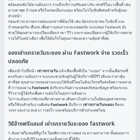
พร้อมคนขับได้ตามต้องการ รวมถึงบริการเสริมอย่างรับ–ส่งฟรีในบางพื้นที่ เช่น 
มาบตาพุด บ้านเพ หรือในเขตเมืองระยอง พร้อมโปรโมชั่นพิเศษสำหรับผู้จอง
ล่วงหน้า
ก่อนเช่ารถ ควรตรวจสอบเอกสารที่ต้องใช้ เช่น บัตรประชาชน ใบขับขี่ และ
กำหนดจุดรับ–คืนรถ เพื่อความสะดวกและปลอดภัย ระบบของ Fastwork ยัง
ช่วยให้คุณสามารถเปรียบเทียบราคา รีวิว และรายละเอียดจากผู้ให้บริการหลาย
รายได้ในหน้าเดียว เพื่อให้มั่นใจในคุณภาพและความคุ้มค่าที่สุด
จองเช่ารถรายวันระยอง ผ่าน Fastwork ง่าย รวดเร็ว
ปลอดภัย
เพียงเข้าไปที่หน้า 
เช่ารถรายวัน
 แล้วเลือกพื้นที่เป็น “ระยอง” จากนั้นเลือกรถที่
ตรงกับความต้องการ ระบบจะช่วยจับคู่กับผู้ให้บริการที่มีรีวิวดีและราคาคุ้ม
ค่าที่สุด คุณสามารถจองผ่านระบบได้ทันทีโดยไม่ต้องโทรหรือส่งข้อความหลาย
ที่ การจองผ่าน 
Fastwork
 ยังรับประกันความปลอดภัยของข้อมูล พร้อมระบบ
รีวิวจากผู้ใช้จริงเพื่อความมั่นใจในทุกการเดินทาง
ไม่ว่าจะต้องการขับรถเที่ยวชายหาด เดินทางไปทำงานในนิคมอุตสาหกรรม 
หรือใช้รถสำหรับงานพิเศษ 
Fastwork
 มีบริการ 
เช่ารถรายวันระยอง
 ที่ครบ
วงจร จองง่าย สะดวก รวดเร็ว และพร้อมบริการทั่วประเทศไทย
วิธีจ้างฟรีแลนซ์ เช่ารถรายวันระยอง fastwork
1. ค้นหาฟรีแลนซ์ที่ถูกใจ โดยพิจารณาจากผลงาน ความสามารถ ขั้นตอนการ
ทำงาน รวมถึงรีวิวและความเห็นต่างๆ ที่ได้รับ
