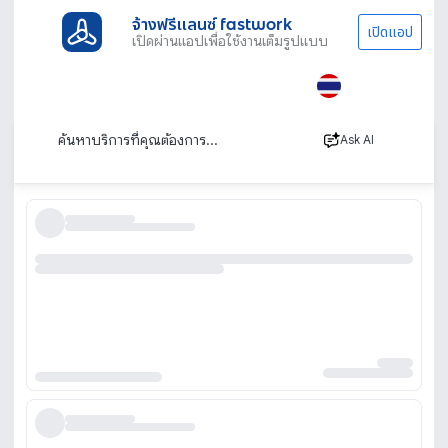
จ้างฟรีแลนซ์ fastwork
เปิดแอป
เปิดผ่านแอปเพื่อใช้งานเต็มรูปแบบ
ประเภทงานทั้งหมด
เช่ารถ
เช่ารถรายวัน
ระยอง
เช่ารถรายวันระยอง
เรียงตาม
Ask AI