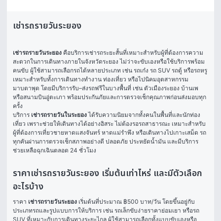
เช่ารถรายวันระยอง
เช่ารถรายวันระยอง
 คือบริการเช่ารถระยะสั้นที่เหมาะสำหรับผู้ที่ต้องการความ
สะดวกในการเดินทางภายในจังหวัดระยอง ไม่ว่าจะขับเองหรือใช้บริการพร้อม
คนขับ ผู้ใช้สามารถเลือกรถได้หลายประเภท เช่น รถเก๋ง รถ SUV รถตู้ หรือรถหรู 
เหมาะสำหรับทั้งการเดินทางทำงาน ท่องเที่ยว หรือไปนิคมอุตสาหกรรม
มาบตาพุด โดยมีบริการรับ–ส่งรถฟรีในบางพื้นที่ เช่น ตัวเมืองระยอง บ้านเพ 
หรือสนามบินอู่ตะเภา พร้อมประกันภัยและการตรวจเช็กคุณภาพก่อนส่งมอบทุก
ครั้ง
บริการ 
เช่ารถรายวันในระยอง
 ได้รับความนิยมจากทั้งคนในพื้นที่และนักท่อง
เที่ยว เพราะช่วยให้เดินทางได้อย่างอิสระ ไม่ต้องรอรถสาธารณะ เหมาะสำหรับ
ผู้ที่ต้องการเที่ยวชายหาดแสงจันทร์ หาดแม่รำพึง หรือเดินทางไปเกาะเสม็ด รถ
ทุกคันผ่านการตรวจเช็กสภาพอย่างดี ปลอดภัย ประหยัดน้ำมัน และมีบริการ
ช่วยเหลือฉุกเฉินตลอด 24 ชั่วโมง
ราคาเช่ารถรายวันระยอง เริ่มต้นเท่าไหร่ และมีตัวเลือก
อะไรบ้าง
ราคา 
เช่ารถรายวันระยอง
 เริ่มต้นที่ประมาณ ฿500 บาท/วัน โดยขึ้นอยู่กับ
ประเภทรถและรูปแบบการให้บริการ เช่น รถเล็กขับง่ายราคาย่อมเยา หรือรถ 
SUV ที่เหมาะกับการเดินทางระยะไกล ผู้ใช้สามารถเลือกทั้งแบบขับเองหรือ