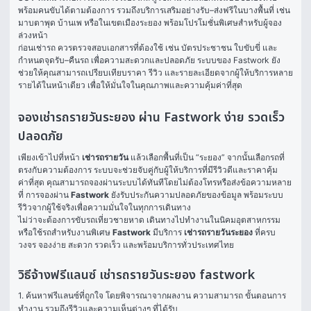
พร้อมคนขับได้ตามต้องการ รวมถึงบริการเสริมอย่างรับ–ส่งฟรีในบางพื้นที่ เช่น 
มาบตาพุด บ้านเพ หรือในเขตเมืองระยอง พร้อมโปรโมชั่นพิเศษสำหรับผู้จอง
ล่วงหน้า
ก่อนเช่ารถ ควรตรวจสอบเอกสารที่ต้องใช้ เช่น บัตรประชาชน ใบขับขี่ และ
กำหนดจุดรับ–คืนรถ เพื่อความสะดวกและปลอดภัย ระบบของ Fastwork ยัง
ช่วยให้คุณสามารถเปรียบเทียบราคา รีวิว และรายละเอียดจากผู้ให้บริการหลาย
รายได้ในหน้าเดียว เพื่อให้มั่นใจในคุณภาพและความคุ้มค่าที่สุด
จองเช่ารถรายวันระยอง ผ่าน Fastwork ง่าย รวดเร็ว
ปลอดภัย
เพียงเข้าไปที่หน้า 
เช่ารถรายวัน
 แล้วเลือกพื้นที่เป็น “ระยอง” จากนั้นเลือกรถที่
ตรงกับความต้องการ ระบบจะช่วยจับคู่กับผู้ให้บริการที่มีรีวิวดีและราคาคุ้ม
ค่าที่สุด คุณสามารถจองผ่านระบบได้ทันทีโดยไม่ต้องโทรหรือส่งข้อความหลาย
ที่ การจองผ่าน 
Fastwork
 ยังรับประกันความปลอดภัยของข้อมูล พร้อมระบบ
รีวิวจากผู้ใช้จริงเพื่อความมั่นใจในทุกการเดินทาง
ไม่ว่าจะต้องการขับรถเที่ยวชายหาด เดินทางไปทำงานในนิคมอุตสาหกรรม 
หรือใช้รถสำหรับงานพิเศษ 
Fastwork
 มีบริการ 
เช่ารถรายวันระยอง
 ที่ครบ
วงจร จองง่าย สะดวก รวดเร็ว และพร้อมบริการทั่วประเทศไทย
วิธีจ้างฟรีแลนซ์ เช่ารถรายวันระยอง fastwork
1. ค้นหาฟรีแลนซ์ที่ถูกใจ โดยพิจารณาจากผลงาน ความสามารถ ขั้นตอนการ
ทำงาน รวมถึงรีวิวและความเห็นต่างๆ ที่ได้รับ
