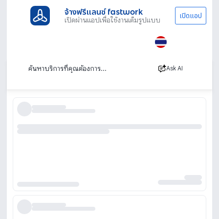
จ้างฟรีแลนซ์ fastwork
เปิดแอป
เปิดผ่านแอปเพื่อใช้งานเต็มรูปแบบ
ประเภทงานทั้งหมด
เช่ารถ
เช่ารถรายวัน
ระยอง
เช่ารถรายวันระยอง
เรียงตาม
Ask AI