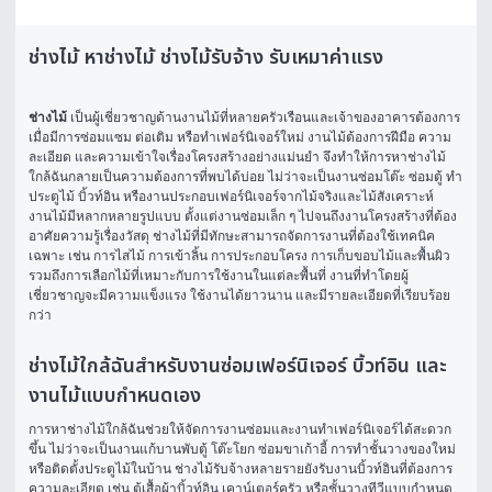
ช่างไม้ หาช่างไม้ ช่างไม้รับจ้าง รับเหมาค่าแรง
ช่างไม้
 เป็นผู้เชี่ยวชาญด้านงานไม้ที่หลายครัวเรือนและเจ้าของอาคารต้องการ
เมื่อมีการซ่อมแซม ต่อเติม หรือทำเฟอร์นิเจอร์ใหม่ งานไม้ต้องการฝีมือ ความ
ละเอียด และความเข้าใจเรื่องโครงสร้างอย่างแม่นยำ จึงทำให้การหาช่างไม้
ใกล้ฉันกลายเป็นความต้องการที่พบได้บ่อย ไม่ว่าจะเป็นงานซ่อมโต๊ะ ซ่อมตู้ ทำ
ประตูไม้ บิ้วท์อิน หรืองานประกอบเฟอร์นิเจอร์จากไม้จริงและไม้สังเคราะห์
งานไม้มีหลากหลายรูปแบบ ตั้งแต่งานซ่อมเล็ก ๆ ไปจนถึงงานโครงสร้างที่ต้อง
อาศัยความรู้เรื่องวัสดุ ช่างไม้ที่มีทักษะสามารถจัดการงานที่ต้องใช้เทคนิค
เฉพาะ เช่น การไสไม้ การเข้าลิ้น การประกอบโครง การเก็บขอบไม้และพื้นผิว 
รวมถึงการเลือกไม้ที่เหมาะกับการใช้งานในแต่ละพื้นที่ งานที่ทำโดยผู้
เชี่ยวชาญจะมีความแข็งแรง ใช้งานได้ยาวนาน และมีรายละเอียดที่เรียบร้อย
กว่า
ช่างไม้ใกล้ฉันสำหรับงานซ่อมเฟอร์นิเจอร์ บิ้วท์อิน และ
งานไม้แบบกำหนดเอง
การหาช่างไม้ใกล้ฉันช่วยให้จัดการงานซ่อมและงานทำเฟอร์นิเจอร์ได้สะดวก
ขึ้น ไม่ว่าจะเป็นงานแก้บานพับตู้ โต๊ะโยก ซ่อมขาเก้าอี้ การทำชั้นวางของใหม่ 
หรือติดตั้งประตูไม้ในบ้าน ช่างไม้รับจ้างหลายรายยังรับงานบิ้วท์อินที่ต้องการ
ความละเอียด เช่น ตู้เสื้อผ้าบิ้วท์อิน เคาน์เตอร์ครัว หรือชั้นวางทีวีแบบกำหนด