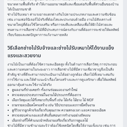
ขนาดตามพื้นที่จริง ทำให้งานออกมาพอดีและเชื่อมต่อกับพื้นที่ส่วนอื่นของบ้าน
ได้เป็นธรรมชาติ
ช่างไม้รับเหมา ค่าแรงอาจแตกต่างกันไปตามประเภทงานและความซับซ้อน 
เช่น งานเฟอร์นิเจอร์ไม้จริงที่ต้องไสและประกอบด้วยมือ งานไม้สังเคราะห์
ขนาดใหญ่ที่ต้องใช้โครงเสริม หรือการลงสีและเคลือบเพื่อให้ผิวไม้สวยและ
ทนทาน การเลือกช่างไม้ที่มีประสบการณ์ตรงกับงานที่ต้องการจะช่วยให้ผลลัพธ์
เรียบร้อยและลดปัญหาการแก้งานภายหลัง
วิธีเลือกช่างไม้รับจ้างและช่างไม้รับเหมาให้ได้งานแข็ง
แรงและสวยงาม
งานไม้เป็นงานที่ต้องใช้ความละเอียดสูง ทั้งในด้านการเลือกวัสดุ การประกอบ 
และความทนทานในระยะยาว การเลือกช่างไม้ที่มีความเชี่ยวชาญจึงเป็นสิ่ง
สำคัญ ช่างที่ดีจะสามารถประเมินงานได้อย่างถูกต้อง เลือกไม้ที่เหมาะสมกับ
การใช้งาน และให้คำแนะนำเรื่องโครงสร้างและการดูแลรักษา เพื่อให้ผลลัพธ์
ออกมาคุ้มค่าและใช้งานได้จริง
ดูผลงานที่ช่างเคยทำ ทั้งงานซ่อมและงานทำใหม่
ตรวจสอบประสบการณ์ในงานไม้ประเภทที่ต้องการ
เลือกวัสดุและไม้ที่เหมาะกับพื้นที่ เช่น ไม้จริง ไม้ยาง ไม้ MDF
ถามรายละเอียดโครงสร้าง เช่น วิธีประกอบและการยึดชิ้นงาน
ดูรีวิวจากลูกค้าจริงเกี่ยวกับคุณภาพ ความตรงเวลา และความละเอียด
ตรวจสอบค่าแรงและลำดับขั้นตอนการทำงานอย่างชัดเจน
เลือกช่างที่ให้คำแนะนำหลังงานเสร็จเกี่ยวกับการดูแลไม้
ช่างไม้ที่มีความชำนาญจะรู้ว่าต้องใช้เทคนิคใดเพื่อให้งานแข็งแรง เช่น การ