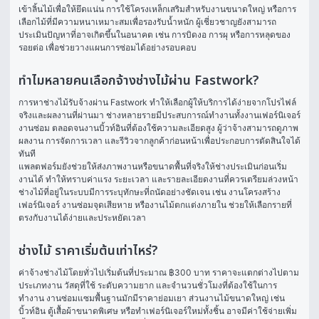
เข้าลิ้นไม้เพื่อให้ยึดแน่น การใช้โครงเหล็กเสริมสำหรับงานขนาดใหญ่ หรือการ
เลือกไม้ที่มีความหนาเหมาะสมเพื่อรองรับน้ำหนัก ผู้เชี่ยวชาญยังสามารถ
ประเมินปัญหาที่อาจเกิดขึ้นในอนาคต เช่น การบิดงอ การผุ หรือการหลุดของ
รอยต่อ เพื่อช่วยวางแผนการซ่อมได้อย่างรอบคอบ
ทำไมหลายคนเลือกจ้างช่างไม้ผ่าน Fastwork?
การหาช่างไม้รับจ้างผ่าน Fastwork ทำให้เลือกผู้ให้บริการได้ง่ายจากโปรไฟล์
จริงและผลงานที่ผ่านมา ช่างหลายรายมีประสบการณ์ทำงานทั้งงานเฟอร์นิเจอร์ 
งานซ่อม ตลอดจนงานบิ้วท์อินที่ต้องใช้ความละเอียดสูง ผู้ว่าจ้างสามารถดูภาพ
ผลงาน การจัดการเวลา และรีวิวจากลูกค้าก่อนหน้าเพื่อประกอบการตัดสินใจได้
ทันที
แพลตฟอร์มยังช่วยให้ส่งภาพงานหรือขนาดพื้นที่จริงให้ช่างประเมินก่อนเริ่ม
งานได้ ทำให้ทราบค่าแรง ระยะเวลา และรายละเอียดงานที่ควรเตรียมล่วงหน้า 
ช่างไม้ที่อยู่ในระบบมีการระบุทักษะที่ถนัดอย่างชัดเจน เช่น งานโครงสร้าง
เฟอร์นิเจอร์ งานซ่อมจุดเสียหาย หรืองานไม้ตกแต่งภายใน ช่วยให้เลือกรายที่
ตรงกับงานได้ง่ายและประหยัดเวลา
ช่างไม้ ราคาเริ่มต้นเท่าไหร่?
ค่าจ้างช่างไม้โดยทั่วไปเริ่มต้นที่ประมาณ ฿300 บาท ราคาจะแตกต่างไปตาม
ประเภทงาน วัสดุที่ใช้ ระดับความยาก และจำนวนชั่วโมงที่ต้องใช้ในการ
ทำงาน งานซ่อมแซมพื้นฐานมักมีราคาย่อมเยา ส่วนงานไม้ขนาดใหญ่ เช่น 
บิ้วท์อิน ตู้เสื้อผ้าขนาดพิเศษ หรือทำเฟอร์นิเจอร์ใหม่ทั้งชิ้น อาจมีค่าใช้จ่ายเพิ่ม