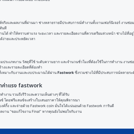
ฟล์จริงและผลงานที่ผ่านมา ช่างหลายรายมีประสบการณ์ทำงานทั้งงานเฟอร์นิเจอร์ งานซ่อม 
ันที
านได้ ทำให้ทราบค่าแรง ระยะเวลา และรายละเอียดงานที่ควรเตรียมล่วงหน้า ช่างไม้ที่อยู่ใ
ได้ง่ายและประหยัดเวลา
ประเภทงาน วัสดุที่ใช้ ระดับความยาก และจำนวนชั่วโมงที่ต้องใช้ในการทำงาน งานซ่อมแซม
สร้างและรายละเอียดที่ต้องทำ
การที่เหมาะกับงานและงบประมาณได้ผ่าน 
Fastwork
 ซึ่งรวมช่างไม้ที่มีประสบการณ์หลายระด
บเหมาค่าแรง fastwork
งาน รวมถึงรีวิวและความเห็นต่างๆ ที่ได้รับ

ลนซ์ โดยฟรีแลนซ์จะสร้างใบเสนอราคาให้คุณพิจารณา

ค์กิ้ง และจ่ายด้วย Fastwork coin มั่นใจได้แน่นอนด้วย Fastwork การันตี

ในผลงาน “ขอแก้ไขงาน Final” หากคุณยังไม่พอใจกับงาน