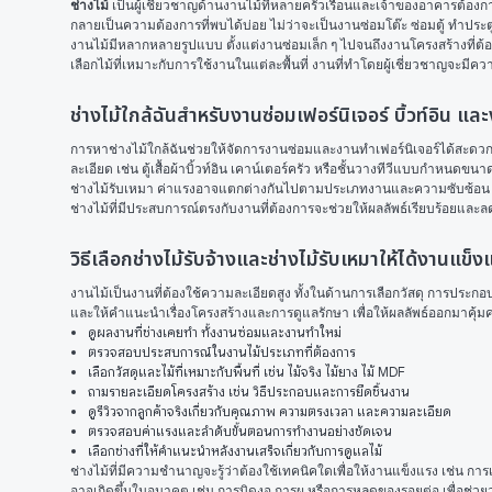
ช่างไม้
 เป็นผู้เชี่ยวชาญด้านงานไม้ที่หลายครัวเรือนและเจ้าของอาคารต้องก
กลายเป็นความต้องการที่พบได้บ่อย ไม่ว่าจะเป็นงานซ่อมโต๊ะ ซ่อมตู้ ทำประตู
งานไม้มีหลากหลายรูปแบบ ตั้งแต่งานซ่อมเล็ก ๆ ไปจนถึงงานโครงสร้างที่ต้อง
เลือกไม้ที่เหมาะกับการใช้งานในแต่ละพื้นที่ งานที่ทำโดยผู้เชี่ยวชาญจะมีค
ช่างไม้ใกล้ฉันสำหรับงานซ่อมเฟอร์นิเจอร์ บิ้วท์อิน
การหาช่างไม้ใกล้ฉันช่วยให้จัดการงานซ่อมและงานทำเฟอร์นิเจอร์ได้สะดวกขึ้น
ละเอียด เช่น ตู้เสื้อผ้าบิ้วท์อิน เคาน์เตอร์ครัว หรือชั้นวางทีวีแบบกำหนดข
ช่างไม้รับเหมา ค่าแรงอาจแตกต่างกันไปตามประเภทงานและความซับซ้อน เช่น
ช่างไม้ที่มีประสบการณ์ตรงกับงานที่ต้องการจะช่วยให้ผลลัพธ์เรียบร้อยแ
วิธีเลือกช่างไม้รับจ้างและช่างไม้รับเหมาให้ได้งานแ
งานไม้เป็นงานที่ต้องใช้ความละเอียดสูง ทั้งในด้านการเลือกวัสดุ การประก
และให้คำแนะนำเรื่องโครงสร้างและการดูแลรักษา เพื่อให้ผลลัพธ์ออกมาคุ้มค
ดูผลงานที่ช่างเคยทำ ทั้งงานซ่อมและงานทำใหม่
ตรวจสอบประสบการณ์ในงานไม้ประเภทที่ต้องการ
เลือกวัสดุและไม้ที่เหมาะกับพื้นที่ เช่น ไม้จริง ไม้ยาง ไม้ MDF
ถามรายละเอียดโครงสร้าง เช่น วิธีประกอบและการยึดชิ้นงาน
ดูรีวิวจากลูกค้าจริงเกี่ยวกับคุณภาพ ความตรงเวลา และความละเอียด
ตรวจสอบค่าแรงและลำดับขั้นตอนการทำงานอย่างชัดเจน
เลือกช่างที่ให้คำแนะนำหลังงานเสร็จเกี่ยวกับการดูแลไม้
ช่างไม้ที่มีความชำนาญจะรู้ว่าต้องใช้เทคนิคใดเพื่อให้งานแข็งแรง เช่น การ
อาจเกิดขึ้นในอนาคต เช่น การบิดงอ การผุ หรือการหลุดของรอยต่อ เพื่อช