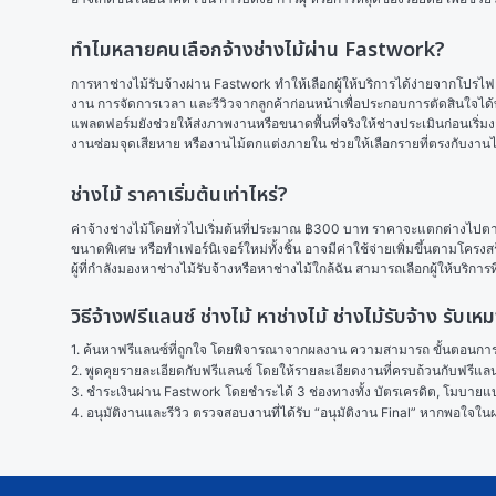
ทำไมหลายคนเลือกจ้างช่างไม้ผ่าน Fastwork?
การหาช่างไม้รับจ้างผ่าน Fastwork ทำให้เลือกผู้ให้บริการได้ง่ายจากโปรไ
งาน การจัดการเวลา และรีวิวจากลูกค้าก่อนหน้าเพื่อประกอบการตัดสินใจได้ท
แพลตฟอร์มยังช่วยให้ส่งภาพงานหรือขนาดพื้นที่จริงให้ช่างประเมินก่อนเริ่มง
งานซ่อมจุดเสียหาย หรืองานไม้ตกแต่งภายใน ช่วยให้เลือกรายที่ตรงกับงาน
ช่างไม้ ราคาเริ่มต้นเท่าไหร่?
ค่าจ้างช่างไม้โดยทั่วไปเริ่มต้นที่ประมาณ ฿300 บาท ราคาจะแตกต่างไปตาม
ขนาดพิเศษ หรือทำเฟอร์นิเจอร์ใหม่ทั้งชิ้น อาจมีค่าใช้จ่ายเพิ่มขึ้นตามโครง
ผู้ที่กำลังมองหาช่างไม้รับจ้างหรือหาช่างไม้ใกล้ฉัน สามารถเลือกผู้ให้บริ
วิธีจ้างฟรีแลนซ์ ช่างไม้ หาช่างไม้ ช่างไม้รับจ้าง รั
1. ค้นหาฟรีแลนซ์ที่ถูกใจ โดยพิจารณาจากผลงาน ความสามารถ ขั้นตอนการทำ
2. พูดคุยรายละเอียดกับฟรีแลนซ์ โดยให้รายละเอียดงานที่ครบถ้วนกับฟรีแ
3. ชำระเงินผ่าน Fastwork โดยชำระได้ 3 ช่องทางทั้ง บัตรเครดิต, โมบายแบง
4. อนุมัติงานและรีวิว ตรวจสอบงานที่ได้รับ “อนุมัติงาน Final” หากพอใจ