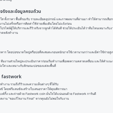
วจริงและข้อมูลครบถ้วน
ส ทั้งราคา พื้นที่รองรับ รายละเอียดอุปกรณ์ และภาพผลงานที่ผ่านมา ทำให้สามารถเลือก
นไม่เสร็จหรือการคิดค่าใช้จ่ายเพิ่มเติมโดยไม่แจ้งก่อน
ฟล์ผู้ให้บริการและรีวิวจริงจากลูกค้าได้ทันที ช่วยให้ประเมินได้ว่าทีมไหนเหมาะกั
ะอาดหลังทำงาน
าคาร โดยบ่อขนาดใหญ่หรือบ่อที่สะสมตะกอนหนักอาจใช้เวลานานกว่าและมีค่าใช้จ่ายสูงข
ที่ ทีมงานส่วนใหญ่จะประเมินราคาก่อนเริ่มทำงานเพื่อลดความคลาดเคลื่อน และให้คำแนะนำ
โปร่งใส และเหมาะกับลักษณะบ่อของแต่ละพื้นที่
วม fastwork
งาน รวมถึงรีวิวและความเห็นต่างๆ ที่ได้รับ

ลนซ์ โดยฟรีแลนซ์จะสร้างใบเสนอราคาให้คุณพิจารณา

ค์กิ้ง และจ่ายด้วย Fastwork coin มั่นใจได้แน่นอนด้วย Fastwork การันตี

ในผลงาน “ขอแก้ไขงาน Final” หากคุณยังไม่พอใจกับงาน