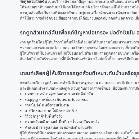
รถดูดส้วมใกล้ฉัน
 เป็นบริการที่ช่วยแก้ปัญหาบ่อเกรอะเต็ม กลิ่นย้อน น้ำ
ให้ระบบสุขาภิบาลกลับมาใช้งานได้ตามปกติ บริการลักษณะนี้ได้รับความนิ
การดูดส้วมถือเป็นงานที่ต้องอาศัยความรู้และเครื่องมือเฉพาะ เนื่องจากบ่อเก
ทำให้สามารถกำจัดของเสียออกจากบ่อได้อย่างปลอดภัย ลดกลิ่น ลดความเสี
รถดูดส้วมใกล้ฉันเพื่อแก้ปัญหาบ่อเกรอะ บ่อดักไขมัน 
งานดูดส้วมโดยผู้ให้บริการในพื้นที่ใกล้เคียงมักได้รับความนิยมเพราะสามารถเ
ช่วยลดเวลารอและลดโอกาสความเสียหายลุกลาม โดยช่างจะตรวจเช็กระดับตะกอ
ผู้ให้บริการที่มีประสบการณ์มักใช้อุปกรณ์เสริม เช่น สายดูดหลายขนาด เคร
ล้น บ่อดักไขมันร้านอาหารที่มีชั้นไขมันแข็งตัว หรือบ่อน้ำทิ้งอาคารที่มีกล
เกณฑ์เลือกผู้ให้บริการรถดูดส้วมที่เหมาะกับบ้านหรือธุ
การเลือกบริการดูดส้วมควรคำนึงถึงมาตรฐานงาน ความสะอาดหลังปิดงาน รวมถึ
และขั้นตอนทำงานก่อน–หลังดูด ควบคู่กับการตรวจเช็กบ่อ เพื่อป้องกันการเก
ประสบการณ์การดูดบ่อเกรอะและบ่อดักไขมัน
รถสุญญากาศที่มีแรงดันเหมาะกับขนาดบ่อ
ราคาโปร่งใส แจ้งก่อนเริ่มงาน
การปิดงานสะอาด ไม่มีคราบตกค้าง
รีวิวจากลูกค้าในพื้นที่จริง
ความพร้อมเดินทางเข้าพื้นที่ภายในเวลาอันรวดเร็ว
คำแนะนำการดูแลบ่อและท่อหลังทำงานเสร็จ
ผู้ให้บริการที่มีมาตรฐานมักตรวจสอบสภาพบ่ออย่างละเอียด เช่น ระดับน้ำ สภ
อาหารที่มีการสะสมไขมันจำนวนมาก หรืออาคารอุตสาหกรรมที่มีบ่อน้ำเสีย