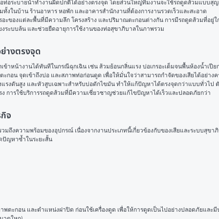
ล้น หรือท่อระบายน้ำทำงานผิดปกติได้อย่างตรงจุด โดยส่วนใหญ่ทีมงานจะใช้รถดูดส้วมแบบ
ยมทั้งในบ้าน ร้านอาหาร หอพัก และอาคารสำนักงานที่ต้องการงานรวดเร็วและสะอาด
รอะของแต่ละพื้นที่มีความลึก โครงสร้าง และปริมาณตะกอนต่างกัน การมีรถดูดส้วมที่อยู่ใกล้
่ยงระบบล้น และช่วยยืดอายุการใช้งานของท่อสุขาภิบาลในภาพรวม
อย่างตรงจุด
ข้าหน้างานได้ทันทีในกรณีฉุกเฉิน เช่น ส้วมย้อนกลิ่นแรง บ่อเกรอะเต็มจนพื้นห้องน้ำเปียก
น จุดเข้าถึงบ่อ และสภาพท่อก่อนดูด เพื่อให้มั่นใจว่าสามารถกำจัดของเสียได้อย่างค
ื่องแรงดันสูง และหัวสูบเฉพาะสำหรับบ่อดักไขมัน ทำให้แก้ปัญหาได้ตรงจุดกว่าแบบทั่วไป 
ิ่นแรง การใช้บริการรถดูดส้วมที่มีความเชี่ยวชาญช่วยแก้ไขปัญหาได้เร็วและปลอดภัยกว่า
รกิจ
งความพร้อมของอุปกรณ์ เนื่องจากงานประเภทนี้เกี่ยวข้องกับของเสียและระบบสุขาภิบาล ผู
ิดปัญหาซ้ำในระยะสั้น
าพตะกอน และตำแหน่งฝาปิด ก่อนใช้เครื่องดูด เพื่อให้การดูดเป็นไปอย่างปลอดภัยและมีประ
ขนาดใหญ่