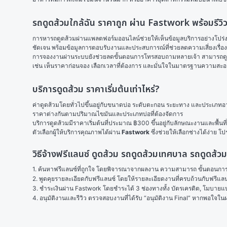
รถดูดส้วมใกล้ฉัน ราคาถูก ผ่าน Fastwork พร้อมรีวิ
การหารถดูดส้วมผ่านแพลตฟอร์มออนไลน์ช่วยให้เห็นข้อมูลบริการอย่างโปร่งใ
ชัดเจน พร้อมข้อมูลการตอบรับงานและประสบการณ์ที่ช่วยลดความเสี่ยงเรื่องงา
การจองงานผ่านระบบยังช่วยลดขั้นตอนการโทรสอบถามหลายเจ้า สามารถดูโปรไ
เช่น เห็นราคาก่อนจอง เลือกเวลาที่ต้องการ และมั่นใจในมาตรฐานความส
บริการดูดส้วม ราคาเริ่มต้นเท่าไหร่?
ค่าดูดส้วมโดยทั่วไปขึ้นอยู่กับขนาดบ่อ ระดับตะกอน ระยะทาง และประเภทอ
ราคาต่างกันตามปริมาณไขมันและประเภทบ่อที่ต้องจัดการ
บริการดูดส้วมมีราคาเริ่มต้นที่ประมาณ ฿300 ขึ้นอยู่กับลักษณะงานและพื้น
ตัวเลือกผู้ให้บริการคุณภาพได้ผ่าน 
Fastwork
 ซึ่งช่วยให้เลือกช่างได้ง่าย 
วิธีจ้างฟรีแลนซ์ ดูดส้วม รถดูดส้วมเทศบาล รถดูดส้
1. ค้นหาฟรีแลนซ์ที่ถูกใจ โดยพิจารณาจากผลงาน ความสามารถ ขั้นตอนการทำ
2. พูดคุยรายละเอียดกับฟรีแลนซ์ โดยให้รายละเอียดงานที่ครบถ้วนกับฟรีแ
3. ชำระเงินผ่าน Fastwork โดยชำระได้ 3 ช่องทางทั้ง บัตรเครดิต, โมบายแบง
4. อนุมัติงานและรีวิว ตรวจสอบงานที่ได้รับ “อนุมัติงาน Final” หากพอใจ