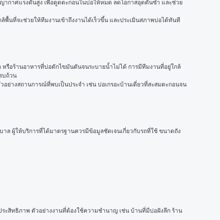
สุญญากาศแรงดันสูง เพื่อดูดตะกอนในบ่อให้หมด ลดโอกาสอุดตันซ้ำ และช่วย
พื้นที่จะช่วยให้ทีมงานเข้าถึงงานได้เร็วขึ้น และประเมินสภาพบ่อได้ทันที 
 หรือร้านอาหารที่บ่อดักไขมันตันจนระบายน้ำไม่ได้ การมีทีมงานที่อยู่ใกล้
รบถ้วน
ตัวอย่างสถานการณ์ที่พบเป็นประจำ เช่น บ่อเกรอะบ้านเดี่ยวที่สะสมตะกอนจน
้ให้บริการที่ได้มาตรฐานควรมีข้อมูลชัดเจนเกี่ยวกับรถที่ใช้ ขนาดถัง 
สิทธิภาพ ตัวอย่างงานที่ต้องใช้ความชำนาญ เช่น บ้านที่มีบ่อฝังลึก ร้าน