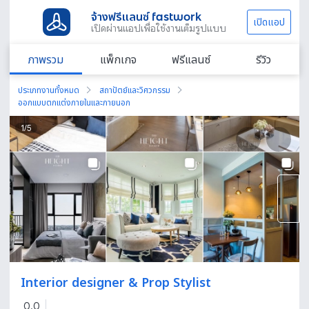
จ้างฟรีแลนซ์ fastwork
เปิดแอป
เปิดผ่านแอปเพื่อใช้งานเต็มรูปแบบ
ภาพรวม
แพ็กเกจ
ฟรีแลนซ์
รีวิว
ประเภทงานทั้งหมด
สถาปัตย์และวิศวกรรม
ออกแบบตกแต่งภายในและภายนอก
1
/
5
Interior designer & Prop Stylist
0.0