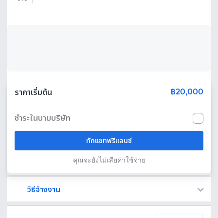
฿20,000
ราคาเริ่มต้น
ชำระในนามบริษัท
ทักแชทฟรีแลนซ์
คุณจะยังไม่เสียค่าใช้จ่าย
วิธีจ้างงาน
Fastwork เป็นตัวกลางถือเงินของคุณ เพื่อความปลอดภัย และฟรีแลนซ์จะได้รับเงิน หลังจากผู้ว่าจ้างจะกดอนุมัติงานแล้วเท่านั้น!
ทักแชทเพื่อคุยรายละเอียดและบรีฟงานกับฟรีแลนซ์ได้ทันทีโดยไม่มีค่าใช้จ่าย
ตกลงจ้างงาน โดยขอใบเสนอราคากับฟรีแลนซ์ ตรวจสอบรายละเอียดและชำระเงินได้ทันที
เมื่อฟรีแลนซ์ทำงานตามข้อตกลงและส่งงานขั้น สุดท้ายแล้ว ผู้จ้างสามารถตรวจสอบ ขอแก้ไขหรืออนุมัติได้ตามข้อตกลง