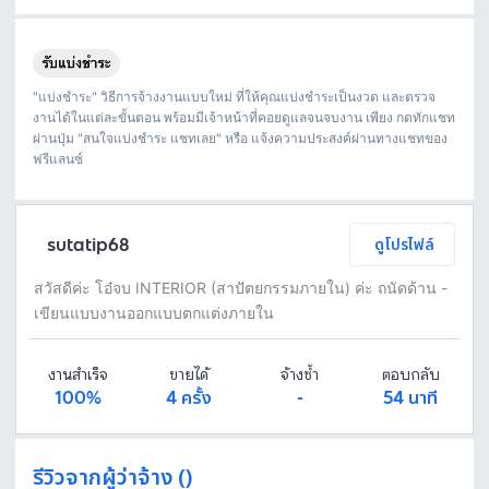
Fastwork เป็นตัวกลางถือเงินของคุณ เพื่อความปลอดภัย และฟรีแลนซ์จะได้รับเงิน หลังจากผู้ว่าจ้างจะกดอนุมัติงานแล้วเท่านั้น!
ทักแชทเพื่อคุยรายละเอียดและบรีฟงานกับฟรีแลนซ์ได้ทันทีโดยไม่มีค่าใช้จ่าย
ตกลงจ้างงาน โดยขอใบเสนอราคากับฟรีแลนซ์ ตรวจสอบรายละเอียดและชำระเงินได้ทันที
เมื่อฟรีแลนซ์ทำงานตามข้อตกลงและส่งงานขั้น สุดท้ายแล้ว ผู้จ้างสามารถตรวจสอบ ขอแก้ไขหรืออนุมัติได้ตามข้อตกลง
"แบ่งชำระ" วิธีการจ้างงานแบบใหม่ ที่ให้คุณแบ่งชำระเป็นงวด และตรวจ
งานได้ในแต่ละขั้นตอน พร้อมมีเจ้าหน้าที่คอยดูแลจนจบงาน เพียง กดทักแชท
ผ่านปุ่ม "สนใจแบ่งชำระ แชทเลย" หรือ แจ้งความประสงค์ผ่านทางแชทของ
ฟรีแลนซ์
sutatip68
ดูโปรไฟล์
สวัสดีค่ะ โอ๋จบ INTERIOR (สาปัตยกรรมภายใน) ค่ะ ถนัดด้าน -
เขียนแบบงานออกแบบตกแต่งภายใน
งานสำเร็จ
ขายได้
จ้างซ้ำ
ตอบกลับ
100%
4 ครั้ง
-
54 นาที
รีวิวจากผู้ว่าจ้าง ()