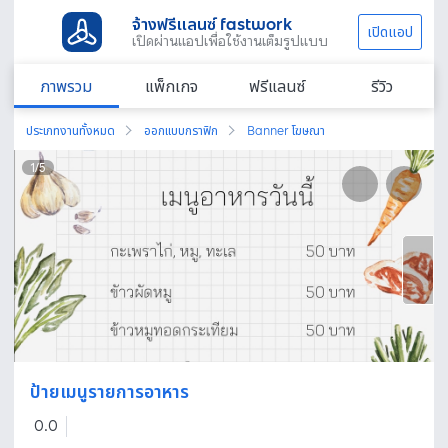
จ้างฟรีแลนซ์ fastwork
เปิดแอป
เปิดผ่านแอปเพื่อใช้งานเต็มรูปแบบ
ภาพรวม
แพ็กเกจ
ฟรีแลนซ์
รีวิว
ประเภทงานทั้งหมด
ออกแบบกราฟิก
Banner โฆษณา
1
/
5
ป้ายเมนูรายการอาหาร
0.0