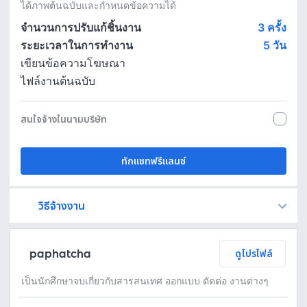
ได้ภาพต้นฉบับและกำหนดข้อความได้
จำนวนการปรับแก้ชิ้นงาน
3 ครั้ง
ระยะเวลาในการทำงาน
5
วัน
เขียนข้อความโฆษณา
ไฟล์งานต้นฉบับ
สนใจจ้างในนามบริษัท
ทักแชทฟรีแลนซ์
วิธีจ้างงาน
Fastwork เป็นตัวกลางถือเงินของคุณ เพื่อความปลอดภัย และฟรีแลนซ์จะได้รับเงิน หลังจากผู้ว่าจ้างจะกดอนุมัติงานแล้วเท่านั้น!
ทักแชทเพื่อคุยรายละเอียดและบรีฟงานกับฟรีแลนซ์ได้ทันทีโดยไม่มีค่าใช้จ่าย
ตกลงจ้างงาน โดยขอใบเสนอราคากับฟรีแลนซ์ ตรวจสอบรายละเอียดและชำระเงินได้ทันที
เมื่อฟรีแลนซ์ทำงานตามข้อตกลงและส่งงานขั้น สุดท้ายแล้ว ผู้จ้างสามารถตรวจสอบ ขอแก้ไขหรืออนุมัติได้ตามข้อตกลง
paphatcha
ดูโปรไฟล์
เป็นนักศึกษาจบเกี่ยวกับสารสนเทศ ออกแบบ ตัดต่อ งานต่างๆ