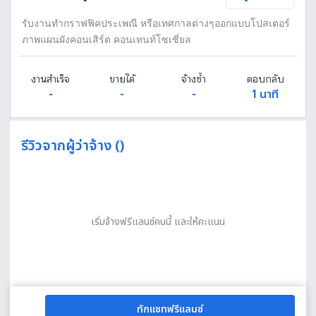
รับงานทำกราฟฟิคประเพณี หรือเทศกาลต่างๆออกแบบโปสเตอร์
ภาพแผนผังคอนเสิร์ต คอนเทนท์โซเชี่ยล
งานสำเร็จ
ขายได้
จ้างซ้ำ
ตอบกลับ
-
-
-
1 นาที
รีวิวจากผู้ว่าจ้าง ()
เริ่มจ้างฟรีแลนซ์คนนี้ และให้คะแนน
ทักแชทฟรีแลนซ์