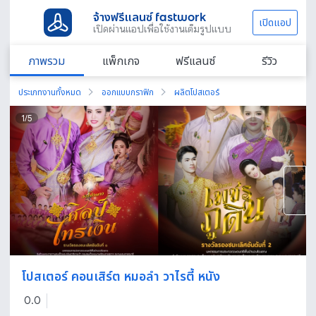
จ้างฟรีแลนซ์ fastwork
เปิดแอป
เปิดผ่านแอปเพื่อใช้งานเต็มรูปแบบ
ภาพรวม
แพ็กเกจ
ฟรีแลนซ์
รีวิว
ประเภทงานทั้งหมด
ออกแบบกราฟิก
ผลิตโปสเตอร์
1
/
5
โปสเตอร์ คอนเสิร์ต หมอลำ วาไรตี้ หนัง
0.0