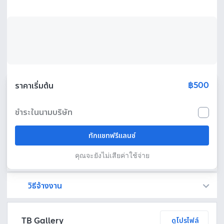
฿500
ราคาเริ่มต้น
ชำระในนามบริษัท
ทักแชทฟรีแลนซ์
คุณจะยังไม่เสียค่าใช้จ่าย
วิธีจ้างงาน
Fastwork เป็นตัวกลางถือเงินของคุณ เพื่อความปลอดภัย และฟรีแลนซ์จะได้รับเงิน หลังจากผู้ว่าจ้างจะกดอนุมัติงานแล้วเท่านั้น!
ทักแชทเพื่อคุยรายละเอียดและบรีฟงานกับฟรีแลนซ์ได้ทันทีโดยไม่มีค่าใช้จ่าย
ตกลงจ้างงาน โดยขอใบเสนอราคากับฟรีแลนซ์ ตรวจสอบรายละเอียดและชำระเงินได้ทันที
เมื่อฟรีแลนซ์ทำงานตามข้อตกลงและส่งงานขั้น สุดท้ายแล้ว ผู้จ้างสามารถตรวจสอบ ขอแก้ไขหรืออนุมัติได้ตามข้อตกลง
TB Gallery
ดูโปรไฟล์