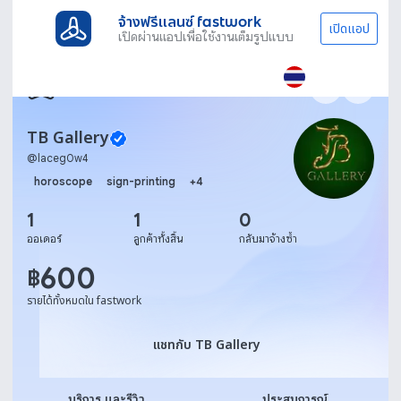
จ้างฟรีแลนซ์ fastwork
เปิดแอป
เปิดผ่านแอปเพื่อใช้งานเต็มรูปแบบ
TB Gallery
@
laceg0w4
horoscope
sign-printing
+
4
1
1
0
ออเดอร์
ลูกค้าทั้งสิ้น
กลับมาจ้างซ้ำ
600
฿
รายได้ทั้งหมดใน fastwork
แชทกับ TB Gallery
แชทกับ TB Gallery
บริการ และรีวิว
ประสบการณ์