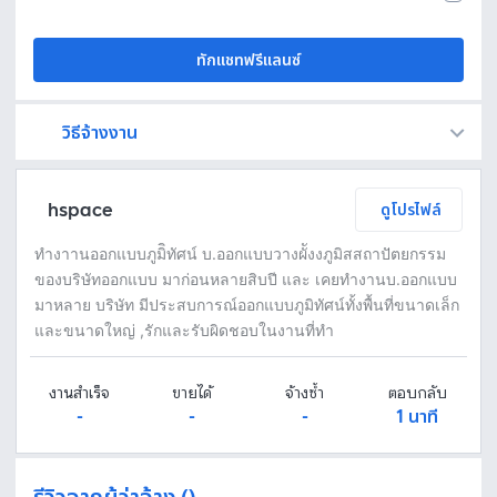
ทักแชทฟรีแลนซ์
วิธีจ้างงาน
Fastwork เป็นตัวกลางถือเงินของคุณ เพื่อความปลอดภัย และฟรีแลนซ์จะได้รับเงิน หลังจากผู้ว่าจ้างจะกดอนุมัติงานแล้วเท่านั้น!
ทักแชทเพื่อคุยรายละเอียดและบรีฟงานกับฟรีแลนซ์ได้ทันทีโดยไม่มีค่าใช้จ่าย
ตกลงจ้างงาน โดยขอใบเสนอราคากับฟรีแลนซ์ ตรวจสอบรายละเอียดและชำระเงินได้ทันที
เมื่อฟรีแลนซ์ทำงานตามข้อตกลงและส่งงานขั้น สุดท้ายแล้ว ผู้จ้างสามารถตรวจสอบ ขอแก้ไขหรืออนุมัติได้ตามข้อตกลง
hspace
ดูโปรไฟล์
ทำงาานออกแบบภูมิิทัศน์ บ.ออกแบบวางผัังงภูมิสสถาปัตยกรรม
ของบริษัทออกแบบ มาก่อนหลายสิบปี และ เคยทำงานบ.ออกแบบ
มาหลาย บริษัท มีประสบการณ์ออกแบบภูมิทัศน์ทั้งพื้นที่ขนาดเล็ก
และขนาดใหญ่ ,รักและรับผิดชอบในงานที่ทำ
งานสำเร็จ
ขายได้
จ้างซ้ำ
ตอบกลับ
-
-
-
1 นาที