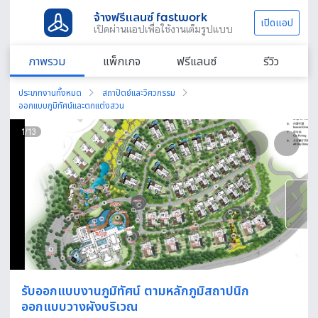
จ้างฟรีแลนซ์ fastwork
เปิดแอป
เปิดผ่านแอปเพื่อใช้งานเต็มรูปแบบ
ภาพรวม
แพ็กเกจ
ฟรีแลนซ์
รีวิว
ประเภทงานทั้งหมด
สถาปัตย์และวิศวกรรม
ออกแบบภูมิทัศน์และตกแต่งสวน
1
/
13
รับออกแบบงานภูมิทัศน์ ตามหลักภูมิสถาปนิก
ออกแบบวางผังบริเวณ