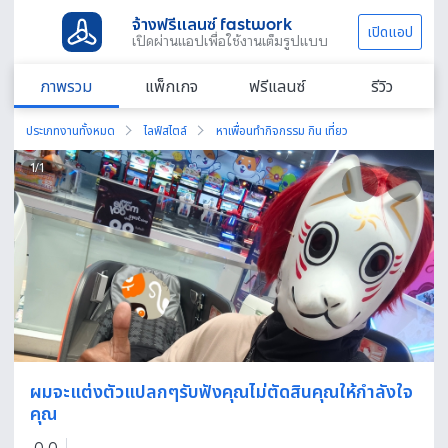
จ้างฟรีแลนซ์ fastwork
เปิดแอป
เปิดผ่านแอปเพื่อใช้งานเต็มรูปแบบ
ภาพรวม
แพ็กเกจ
ฟรีแลนซ์
รีวิว
ประเภทงานทั้งหมด
ไลฟ์สไตล์
หาเพื่อนทำกิจกรรม กิน เที่ยว
1
/
1
ผมจะแต่งตัวแปลกๆรับฟังคุณไม่ตัดสินคุณให้กำลังใจ
คุณ