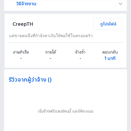
วิธีจ้างงาน
Fastwork เป็นตัวกลางถือเงินของคุณ เพื่อความปลอดภัย และฟรีแลนซ์จะได้รับเงิน หลังจากผู้ว่าจ้างจะกดอนุมัติงานแล้วเท่านั้น!
ทักแชทเพื่อคุยรายละเอียดและบรีฟงานกับฟรีแลนซ์ได้ทันทีโดยไม่มีค่าใช้จ่าย
ตกลงจ้างงาน โดยขอใบเสนอราคากับฟรีแลนซ์ ตรวจสอบรายละเอียดและชำระเงินได้ทันที
เมื่อฟรีแลนซ์ทำงานตามข้อตกลงและส่งงานขั้น สุดท้ายแล้ว ผู้จ้างสามารถตรวจสอบ ขอแก้ไขหรืออนุมัติได้ตามข้อตกลง
CreepTH
ดูโปรไฟล์
แค่ชายคนนึงที่กำลังหาเงินให้พอใช้ในครอบครัว
งานสำเร็จ
ขายได้
จ้างซ้ำ
ตอบกลับ
-
-
-
1 นาที
รีวิวจากผู้ว่าจ้าง ()
เริ่มจ้างฟรีแลนซ์คนนี้ และให้คะแนน