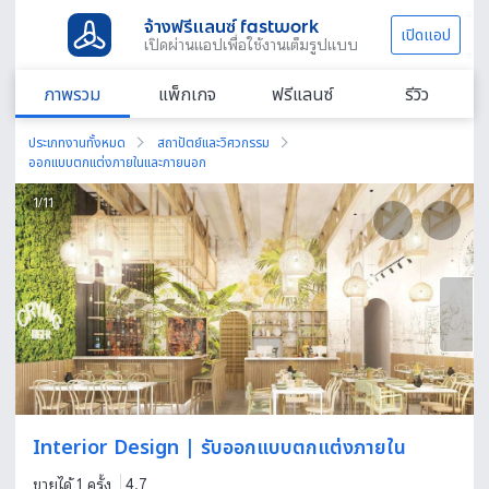
จ้างฟรีแลนซ์ fastwork
เปิดแอป
เปิดผ่านแอปเพื่อใช้งานเต็มรูปแบบ
ภาพรวม
แพ็กเกจ
ฟรีแลนซ์
รีวิว
ประเภทงานทั้งหมด
สถาปัตย์และวิศวกรรม
ออกแบบตกแต่งภายในและภายนอก
1
/
11
Interior Design | รับออกแบบตกแต่งภายใน
ขายได้ 1 ครั้ง
4.7