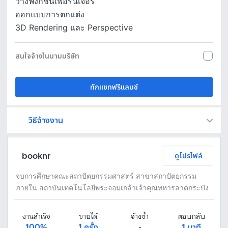
วางฟังก์ชั่นเฟอร์นิเจอร์
ออกแบบการตกแต่ง
3D Rendering และ Perspective
สนใจจ้างในนามบริษัท
ทักแชทฟรีแลนซ์
วิธีจ้างงาน
Fastwork เป็นตัวกลางถือเงินของคุณ เพื่อความปลอดภัย และฟรีแลนซ์จะได้รับเงิน หลังจากผู้ว่าจ้างจะกดอนุมัติงานแล้วเท่านั้น!
ทักแชทเพื่อคุยรายละเอียดและบรีฟงานกับฟรีแลนซ์ได้ทันทีโดยไม่มีค่าใช้จ่าย
ตกลงจ้างงาน โดยขอใบเสนอราคากับฟรีแลนซ์ ตรวจสอบรายละเอียดและชำระเงินได้ทันที
เมื่อฟรีแลนซ์ทำงานตามข้อตกลงและส่งงานขั้น สุดท้ายแล้ว ผู้จ้างสามารถตรวจสอบ ขอแก้ไขหรืออนุมัติได้ตามข้อตกลง
booknr
ดูโปรไฟล์
จบการศึกษาคณะสถาปัตยกรรมศาสตร์ สาขาสถาปัตยกรรม
ภายใน สถาบันเทคโนโลยีพระจอมเกล้าเจ้าคุณทหารลาดกระบัง
งานสำเร็จ
ขายได้
จ้างซ้ำ
ตอบกลับ
100%
1 ครั้ง
-
1 นาที