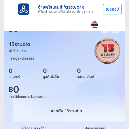
จ้างฟรีแลนซ์ fastwork
เปิดแอป
เปิดผ่านแอปเพื่อใช้งานเต็มรูปแบบ
15studio
@
15studio
yoga-classes
0
0
0
ออเดอร์
ลูกค้าทั้งสิ้น
กลับมาจ้างซ้ำ
0
฿
รายได้ทั้งหมดใน fastwork
แชทกับ 15studio
แชทกับ 15studio
บริการ และรีวิว
ประสบการณ์