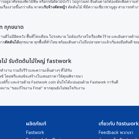
รอยู่อาศัยของสัตว์มีพิษ หรือกรณีตัดไม้บังวิว ไม่ถูกโฉลก ยืนต้นตายก็ต้องตัดเพื่อความสว่
รื่องง่ายขึ้นกว่าเดิม หาคน
รับจ้างตัดหญ้า
 ตัดต้นไม้ ที่มีความเชี่ยวชาญสูง สามารถทำงาน
เภท ทุกขนาด
 งานดีไม่มีผิดหวัง พื้นที่โล่งเตียน โปร่งสบาย ไม่ต้องกังวลใจเรื่องสัตว์ร้าย และอันตรายด้านอ
การ
ตัดต้นไม้
ทุกขนาด ทุกพื้นที่ทั่วไทย พร้อมเดินทางไปถึงปลายทางแล้วเริ่มลงมือทันที ข
้นไม้ รับตัดต้นไม้ใหญ่ fastwork
งาน รวมถึงรีวิวและความเห็นต่างๆ ที่ได้รับ

ลนซ์ โดยฟรีแลนซ์จะสร้างใบเสนอราคาให้คุณพิจารณา

ค์กิ้ง และจ่ายด้วย Fastwork coin มั่นใจได้แน่นอนด้วย Fastwork การันตี

ในผลงาน “ขอแก้ไขงาน Final” หากคุณยังไม่พอใจกับงาน
ผลิตภัณฑ์
เกี่ยวกับ fastwork
Fastwork
Feedback พวกเรา