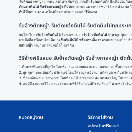
วัชพืชอย่างหญ้าหากพบเจอในระดับที่สูงมากเกินไปต้องรีบตัดทิ้งเพื่อป้องกันกา
ตัดแต่งต้นไม้
รับจ้างถางหญ้า
 ที่มีทักษะแบบเฉพาะทาง ช่วยให้การทำงานเป็นเ
ต้นไม้
ทุกประเภท เครื่องมือครบครัน ปลอดภัยไร้กังวล 
รับจ้างตัดหญ้า รับตัดแต่งต้นไม้ รับตัดต้นไม้ทุกประ
สนใจบริการ
รับจ้างตัดต้นไม้
 โดยเฉพาะการ
รับจ้างตัดต้นไม้ ราคา
สุดคุ้มค่า
น่าเชื่อถือ หรือสนใจแพ็คเกจ
รับตัดต้นไม้ พร้อมขนทิ้ง ราคา
สบายกระเป๋า บริ
ถอนหญ้า
 ผลงานน่าพึงพอใจไม่แพ้กัน
วิธีจ้างฟรีแลนซ์ รับจ้างตัดหญ้า รับจ้างถางหญ้า ตัดต
1. ค้นหาฟรีแลนซ์ที่ถูกใจ โดยพิจารณาจากผลงาน ความสามารถ ขั้นตอนการทำ
2. พูดคุยรายละเอียดกับฟรีแลนซ์ โดยให้รายละเอียดงานที่ครบถ้วนกับฟรีแ
3. ชำระเงินผ่าน Fastwork โดยชำระได้ 3 ช่องทางทั้ง บัตรเครดิต, โมบายแบง
4. อนุมัติงานและรีวิว ตรวจสอบงานที่ได้รับ “อนุมัติงาน Final” หากพอใจ
หมวดหมู่งาน
วิธีการใช้งาน
สมัครเป็นฟรีแลนซ์