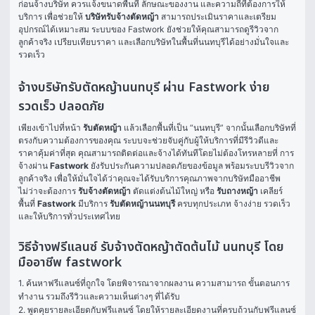
ก่อนจ้างบริษัท ควรแจ้งขนาดพื้นที่ ลักษณะของงาน และความถี่ที่ต้องการให้
บริการ เพื่อช่วยให้ 
บริษัทรับจ้างตัดหญ้า
 สามารถประเมินราคาและเตรียม
อุปกรณ์ได้เหมาะสม ระบบของ Fastwork ยังช่วยให้คุณสามารถดูรีวิวจาก
ลูกค้าจริง เปรียบเทียบราคา และเลือกบริษัทในพื้นที่นนทบุรีได้อย่างมั่นใจและ
รวดเร็ว
จ้างบริษัทรับตัดหญ้านนทบุรี ผ่าน Fastwork ง่าย
รวดเร็ว ปลอดภัย
เพียงเข้าไปที่หน้า 
รับตัดหญ้า
 แล้วเลือกพื้นที่เป็น “นนทบุรี” จากนั้นเลือกบริษัทที่
ตรงกับความต้องการของคุณ ระบบจะช่วยจับคู่กับผู้ให้บริการที่มีรีวิวดีและ
ราคาคุ้มค่าที่สุด คุณสามารถติดต่อและจ้างได้ทันทีโดยไม่ต้องโทรหลายที่ การ
จ้างผ่าน 
Fastwork
 ยังรับประกันความปลอดภัยของข้อมูล พร้อมระบบรีวิวจาก
ลูกค้าจริง เพื่อให้มั่นใจได้ว่าคุณจะได้รับบริการคุณภาพจากบริษัทมืออาชีพ
ไม่ว่าจะต้องการ 
รับจ้างตัดหญ้า
 ตัดแต่งต้นไม้ใหญ่ หรือ 
รับถางหญ้า
 เคลียร์
พื้นที่ 
Fastwork
 มีบริการ 
รับตัดหญ้านนทบุรี
 ครบทุกประเภท จ้างง่าย รวดเร็ว 
และให้บริการทั่วประเทศไทย
วิธีจ้างฟรีแลนซ์ รับจ้างตัดหญ้าตัดต้นไม้ นนทบุรี โดย
มืออาชีพ fastwork
1. ค้นหาฟรีแลนซ์ที่ถูกใจ โดยพิจารณาจากผลงาน ความสามารถ ขั้นตอนการ
ทำงาน รวมถึงรีวิวและความเห็นต่างๆ ที่ได้รับ

2. พูดคุยรายละเอียดกับฟรีแลนซ์ โดยให้รายละเอียดงานที่ครบถ้วนกับฟรีแลนซ์ 