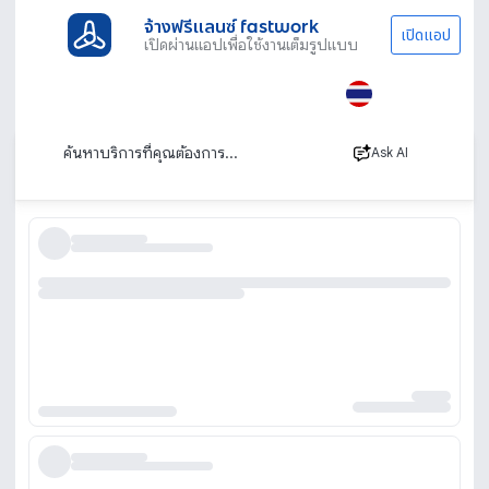
จ้างฟรีแลนซ์ fastwork
เปิดแอป
เปิดผ่านแอปเพื่อใช้งานเต็มรูปแบบ
ประเภทงานทั้งหมด
ช่าง
รับตัดหญ้าและตัดต้นไม้
นนทบุรี
รับจ้างตัดหญ้าตัดต้นไม้ นนทบุรี โดยมืออาชีพ
เรียงตาม
Ask AI