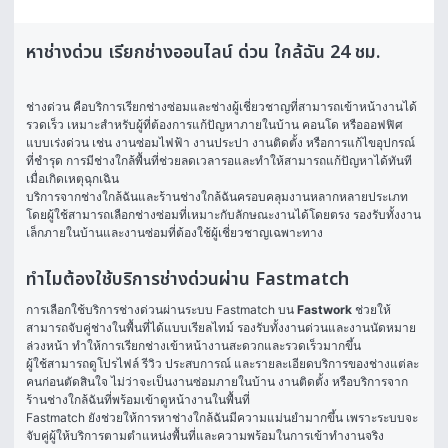
หาช่างด่วน เรียกช่างออนไลน์ ด่วน ใกล้ฉัน 24 ชม.
ช่างด่วน คือบริการเรียกช่างซ่อมและช่างผู้เชี่ยวชาญที่สามารถเข้าหน้างานได้
รวดเร็ว เหมาะสำหรับผู้ที่ต้องการแก้ปัญหาภายในบ้าน คอนโด หรือออฟฟิศ
แบบเร่งด่วน เช่น งานซ่อมไฟฟ้า งานประปา งานติดตั้ง หรือการแก้ไขอุปกรณ์
ที่ชำรุด การมีช่างใกล้พื้นที่ช่วยลดเวลารอและทำให้สามารถแก้ปัญหาได้ทันที
เมื่อเกิดเหตุฉุกเฉิน
บริการจากช่างใกล้ฉันและร้านช่างใกล้ฉันครอบคลุมงานหลากหลายประเภท 
โดยผู้ใช้สามารถเลือกช่างซ่อมที่เหมาะกับลักษณะงานได้โดยตรง รองรับทั้งงาน
เล็กภายในบ้านและงานซ่อมที่ต้องใช้ผู้เชี่ยวชาญเฉพาะทาง
ทำไมต้องใช้บริการช่างด่วนผ่าน Fastmatch
การเลือกใช้บริการช่างด่วนผ่านระบบ Fastmatch บน 
Fastwork
 ช่วยให้
สามารถจับคู่ช่างในพื้นที่ได้แบบเรียลไทม์ รองรับทั้งงานด่วนและงานนัดหมาย
ล่วงหน้า ทำให้การเรียกช่างเข้าหน้างานสะดวกและรวดเร็วมากขึ้น
ผู้ใช้สามารถดูโปรไฟล์ รีวิว ประสบการณ์ และรายละเอียดบริการของช่างแต่ละ
คนก่อนตัดสินใจ ไม่ว่าจะเป็นงานซ่อมภายในบ้าน งานติดตั้ง หรือบริการจาก
ร้านช่างใกล้ฉันที่พร้อมเข้าดูหน้างานในพื้นที่
Fastmatch ยังช่วยให้การหาช่างใกล้ฉันมีความแม่นยำมากขึ้น เพราะระบบจะ
จับคู่ผู้ให้บริการตามตำแหน่งพื้นที่และความพร้อมในการเข้าทำงานจริง