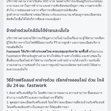
บริการช่างด่วน ราคาเริ่มต้น 300 บาท โดยค่าบริการจะขึ้นอยู่กับประเภทของ
งาน ระยะเวลาในการทำงาน และความซับซ้อนของปัญหา เช่น งานตรวจเช็ก
ทั่วไป งานซ่อมเฉพาะทาง หรือการเปลี่ยนอุปกรณ์เพิ่มเติม
ลูกค้าสามารถเลือกช่างซ่อมให้เหมาะกับงบประมาณ พร้อมดูรายละเอียดก่อน
ตัดสินใจเพื่อให้ได้บริการที่สะดวกและคุ้มค่า
จ้างช่างด่วนใกล้ฉันได้ง่ายและมั่นใจ
บริการช่างด่วนช่วยให้การแก้ปัญหาภายในบ้านเป็นเรื่องง่าย ผู้ใช้สามารถเลือก
ผู้ให้บริการจากโปรไฟล์ที่มีผลงานจริง รีวิวจากลูกค้า และรายละเอียดบริการ
ก่อนตัดสินใจ
Fastwork ให้บริการทั่วประเทศไทย ครอบคลุมทุกจังหวัด ทุกพื้นที่
 พร้อมระบบ 
Fastmatch ที่ช่วยจับคู่ช่างด่วน ช่างใกล้ฉัน ร้านช่างใกล้ฉัน และช่างซ่อมใน
พื้นที่แบบเรียลไทม์ ทำให้สามารถเรียกช่างเข้าหน้างานได้รวดเร็ว รองรับทั้ง
งานเร่งด่วน งานซ่อมทั่วไป และการดูแลบ้านแบบนัดหมายล่วงหน้าได้อย่าง
สะดวกและมั่นใจ
วิธีจ้างฟรีแลนซ์ หาช่างด่วน เรียกช่างออนไลน์ ด่วน ใกล้
ฉัน 24 ชม. fastwork
1. ค้นหาฟรีแลนซ์ที่ถูกใจ โดยพิจารณาจากผลงาน ความสามารถ ขั้นตอนการ
ทำงาน รวมถึงรีวิวและความเห็นต่างๆ ที่ได้รับ

2. พูดคุยรายละเอียดกับฟรีแลนซ์ โดยให้รายละเอียดงานที่ครบถ้วนกับฟรีแลนซ์ 
โดยฟรีแลนซ์จะสร้างใบเสนอราคาให้คุณพิจารณา
