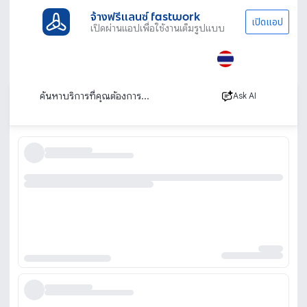
จ้างฟรีแลนซ์ fastwork
เปิดแอป
เปิดผ่านแอปเพื่อใช้งานเต็มรูปแบบ
ประเภทงานทั้งหมด
ช่าง
หาช่างด่วน ใกล้ฉัน
หาช่างด่วน เรียกช่างออนไลน์ ด่วน ใกล้ฉัน 24 ชม.
เรียงตาม
Ask AI