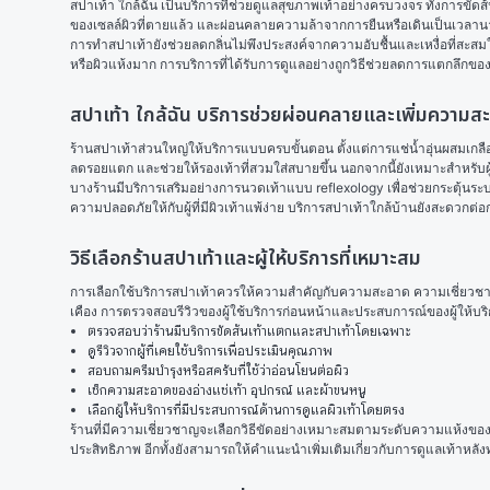
สปาเท้า ใกล้ฉัน
 เป็นบริการที่ช่วยดูแลสุขภาพเท้าอย่างครบวงจร ทั้งการขั
ของเซลล์ผิวที่ตายแล้ว และผ่อนคลายความล้าจากการยืนหรือเดินเป็นเวลานาน
การทำสปาเท้ายังช่วยลดกลิ่นไม่พึงประสงค์จากความอับชื้นและเหงื่อที่สะส
หรือผิวแห้งมาก การบริการที่ได้รับการดูแลอย่างถูกวิธีช่วยลดการแตกลึกของ
สปาเท้า ใกล้ฉัน บริการช่วยผ่อนคลายและเพิ่มความสะ
ร้านสปาเท้าส่วนใหญ่ให้บริการแบบครบขั้นตอน ตั้งแต่การแช่น้ำอุ่นผสมเกลือหอ
ลดรอยแตก และช่วยให้รองเท้าที่สวมใส่สบายขึ้น นอกจากนี้ยังเหมาะสำหรับผู้
บางร้านมีบริการเสริมอย่างการนวดเท้าแบบ reflexology เพื่อช่วยกระตุ้นระ
ความปลอดภัยให้กับผู้ที่มีผิวเท้าแพ้ง่าย บริการสปาเท้าใกล้บ้านยังสะดวกต่อ
วิธีเลือกร้านสปาเท้าและผู้ให้บริการที่เหมาะสม
การเลือกใช้บริการสปาเท้าควรให้ความสำคัญกับความสะอาด ความเชี่ยวชาญขอ
เคือง การตรวจสอบรีวิวของผู้ใช้บริการก่อนหน้าและประสบการณ์ของผู้ให้บร
ตรวจสอบว่าร้านมีบริการขัดส้นเท้าแตกและสปาเท้าโดยเฉพาะ
ดูรีวิวจากผู้ที่เคยใช้บริการเพื่อประเมินคุณภาพ
สอบถามครีมบำรุงหรือสครับที่ใช้ว่าอ่อนโยนต่อผิว
เช็กความสะอาดของอ่างแช่เท้า อุปกรณ์ และผ้าขนหนู
เลือกผู้ให้บริการที่มีประสบการณ์ด้านการดูแลผิวเท้าโดยตรง
ร้านที่มีความเชี่ยวชาญจะเลือกวิธีขัดอย่างเหมาะสมตามระดับความแห้งของส้
ประสิทธิภาพ อีกทั้งยังสามารถให้คำแนะนำเพิ่มเติมเกี่ยวกับการดูแลเท้าหลัง