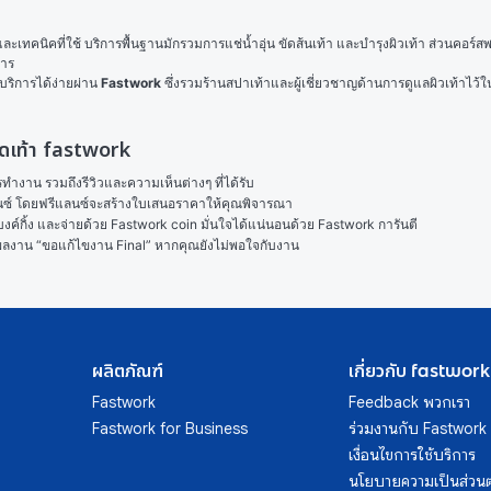
สและเทคนิคที่ใช้ บริการพื้นฐานมักรวมการแช่น้ำอุ่น ขัดส้นเท้า และบำรุงผิวเท้า ส่วนคอร์
การ
บริการได้ง่ายผ่าน 
Fastwork
 ซึ่งรวมร้านสปาเท้าและผู้เชี่ยวชาญด้านการดูแลผิวเท้าไว้ใน
ขัดเท้า fastwork
งาน รวมถึงรีวิวและความเห็นต่างๆ ที่ได้รับ

ลนซ์ โดยฟรีแลนซ์จะสร้างใบเสนอราคาให้คุณพิจารณา

ค์กิ้ง และจ่ายด้วย Fastwork coin มั่นใจได้แน่นอนด้วย Fastwork การันตี

ในผลงาน “ขอแก้ไขงาน Final” หากคุณยังไม่พอใจกับงาน
ผลิตภัณฑ์
เกี่ยวกับ fastwork
Fastwork
Feedback พวกเรา
Fastwork for Business
ร่วมงานกับ Fastwork
เงื่อนไขการใช้บริการ
นโยบายความเป็นส่วนต