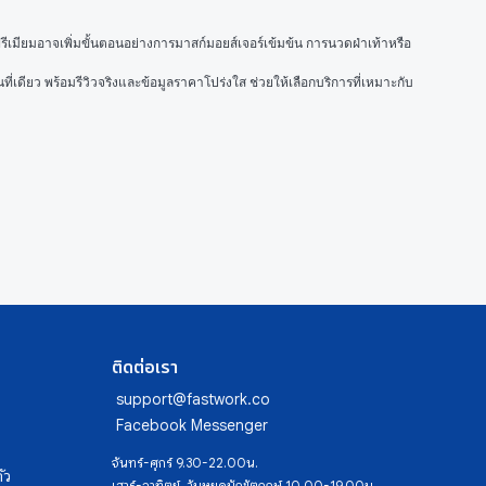
สพรีเมียมอาจเพิ่มขั้นตอนอย่างการมาสก์มอยส์เจอร์เข้มข้น การนวดฝ่าเท้าหรือ
ที่เดียว พร้อมรีวิวจริงและข้อมูลราคาโปร่งใส ช่วยให้เลือกบริการที่เหมาะกับ
ติดต่อเรา
support@fastwork.co
Facebook Messenger
จันทร์-ศุกร์ 9.30-22.00น.
ัว
เสาร์-อาทิตย์, วันหยุดนักขัตฤกษ์ 10.00-19.00น.