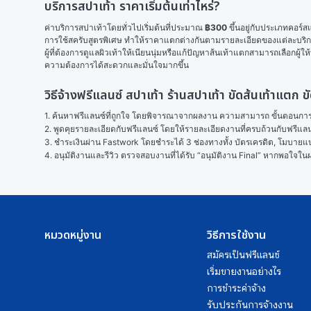
บริการสปาเท้า ราคาเริ่มต้นเท่าไหร่?
ค่าบริการสปาเท้าโดยทั่วไปเริ่มต้นที่ประมาณ 
฿300
 ขึ้นอยู่กับประเภทคอร์
การใช้สครับสูตรพิเศษ ทำให้ราคาแตกต่างกันตามรายละเอียดของแต่ละบริ
ผู้ที่ต้องการดูแลผิวเท้าให้เนียนนุ่มหรือแก้ปัญหาส้นเท้าแตกสามารถเลือกผู้ให้
ความต้องการได้สะดวกและมั่นใจมากขึ้น
วิธีจ้างฟรีแลนซ์ สปาเท้า ร้านสปาเท้า ขัดส้นเท้าแตก 
1. ค้นหาฟรีแลนซ์ที่ถูกใจ โดยพิจารณาจากผลงาน ความสามารถ ขั้นตอนการทำ
2. พูดคุยรายละเอียดกับฟรีแลนซ์ โดยให้รายละเอียดงานที่ครบถ้วนกับฟรีแ
3. ชำระเงินผ่าน Fastwork โดยชำระได้ 3 ช่องทางทั้ง บัตรเครดิต, โมบายแบง
4. อนุมัติงานและรีวิว ตรวจสอบงานที่ได้รับ “อนุมัติงาน Final” หากพอใจ
หมวดหมู่งาน
วิธีการใช้งาน
สมัครเป็นฟรีแลนซ์
เริ่มขายงานอย่างไร
การชำระค่าจ้าง
รับประกันการจ้างงาน