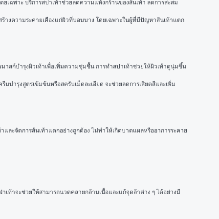
ับผิวโดยเฉพาะ บริการสปาเท้าช่วยลดความแห้งกร้านของส้นเท้า ลดการสะสม
สร้างความระคายเคืองแก่ผิวที่บอบบาง โดยเฉพาะในผู้ที่มีปัญหาส้นเท้าแตก
บำรุงผิวเท้าเพื่อเพิ่มความชุ่มชื้น การทำสปาเท้าช่วยให้ผิวเท้าดูนุ่มขึ้น 
รีมบำรุงสูตรเข้มข้นหรือสครับเม็ดละเอียด จะช่วยลดการเสียดสีและเพิ่ม
ท้าและจัดการส้นเท้าแตกอย่างถูกต้อง ไม่ทำให้เกิดบาดแผลหรืออาการระคาย
่าเท้าจะช่วยให้สามารถนวดคลายกล้ามเนื้อและแก้จุดล้าต่าง ๆ ได้อย่างมี