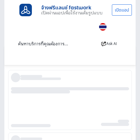
จ้างฟรีแลนซ์ fastwork
เปิดแอป
เปิดผ่านแอปเพื่อใช้งานเต็มรูปแบบ
ประเภทงานทั้งหมด
ไลฟ์สไตล์
นักจิตวิทยา / จิตแพทย์
ปรึกษานักจิตวิทยา ปรึกษาปัญหาสุขภาพจิต
ออนไลน์
Ask AI
เรียงตาม