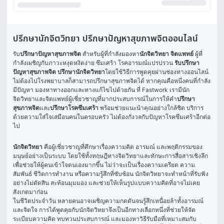
ปรึกษานักจิตวิทยา ปรึกษาปัญหาสุขภาพจิตออนไลน์
รับ
ปรึกษาปัญหาสุขภาพจิต
 สำหรับผู้ที่กำลังมองหา
นักจิตวิทยา จิตแพทย์
 ผู้ที่
กำลังเผชิญกับภาวะหงุดหงิดง่าย ซึมเศร้า โรคอารมณ์แปรปรวน 
รับปรึกษา
ปัญหาสุขภาพจิต ปรึกษานักจิตวิทยา
โดยใช้วิธีการพูดคุยผ่านช่องทางออนไลน์ 
ไม่ต้องไปโรงพยาบาลก็สามารถปรึกษาสุขภาพจิตได้ หากคุณคือหนึ่งคนที่กำลัง
มีปัญหา มองหาทางออกและทางแก้ไขไปด้วยกัน ที่ Fastwork เรามีนัก
จิตวิทยาและจิตแพทย์ผู้เชี่ยวชาญที่มากประสบการณ์ในการให้คำ
ปรึกษา
สุขภาพจิต
และ
ปรึกษาโรคซึมเศร้า
 พร้อมช่วยแนะนำคุณอย่างใกล้ชิด บริการ
ด้วยความใส่ใจเสมือนคนในครอบครัว ไม่ต้องกังวลกับปัญหาโรคซึมเศร้าอีกต่อ
ไป
นักจิตวิทยา
 คือผู้เชี่ยวชาญที่ศึกษาเรื่องความคิด อารมณ์ และพฤติกรรมของ
มนุษย์อย่างเป็นระบบ โดยใช้ทั้งทฤษฎีทางจิตวิทยาและทักษะการสื่อสารเชิงลึก
เพื่อช่วยให้ผู้คนเข้าใจตนเองมากขึ้น ไม่ว่าจะเป็นเรื่องความเครียด ความ
สัมพันธ์ ชีวิตการทำงาน หรือความรู้สึกที่ซับซ้อน นักจิตวิทยาจะทำหน้าที่รับฟัง
อย่างไม่ตัดสิน สะท้อนมุมมอง และช่วยให้เห็นรูปแบบความคิดที่อาจไม่เคย
สังเกตมาก่อน
ในชีวิตประจำวัน หลายคนอาจเผชิญความกดดันจนรู้สึกเหนื่อยล้าทั้งอารมณ์
และจิตใจ การได้พูดคุยกับนักจิตวิทยาจึงเป็นอีกทางเลือกหนึ่งที่ช่วยให้จัด
ระเบียบความคิด ทบทวนประสบการณ์ และมองหาวิธีรับมือที่เหมาะสมกับ