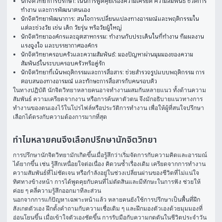
นักจิตวิทยาการปรึกษา: เน้นการพูดคุยเรื่องความเครียด ความสัมพันธ์ ชีวิตการ
ทำงาน และการพัฒนาตนเอง
นักจิตวิทยาพัฒนาการ: สนใจการเปลี่ยนแปลงทางอารมณ์และพฤติกรรมใน
แต่ละช่วงวัย เช่น เด็ก วัยรุ่น หรือวัยผู้ใหญ่
นักจิตวิทยาองค์กรและอุตสาหกรรม: ทำงานกับประเด็นในที่ทำงาน ทีมผลงาน
แรงจูงใจ และบรรยากาศองค์กร
นักจิตวิทยาครอบครัวและความสัมพันธ์: มองปัญหาผ่านมุมมองของความ
สัมพันธ์ในระบบครอบครัวหรือคู่รัก
นักจิตวิทยาที่เน้นพฤติกรรมและการสื่อสาร: ช่วยสำรวจรูปแบบพฤติกรรม การ
ตอบสนองทางอารมณ์ และทักษะการสื่อสารกับคนรอบตัว
ในทางปฏิบัติ นักจิตวิทยาหลายคนอาจทำงานผสมกันหลายแนว ทั้งด้านความ
สัมพันธ์ ความเครียดจากงาน หรือการค้นหาตัวตน จึงมักอธิบายแนวทางการ
ทำงานของตนเองไว้ในโปรไฟล์หรือประวัติการทำงาน เพื่อให้ผู้ที่สนใจปรึกษา
เลือกได้ตรงกับความต้องการมากที่สุด
ทำไมหลายคนจึงเลือกปรึกษานักจิตวิทยา
การปรึกษานักจิตวิทยามักเกิดขึ้นเมื่อรู้สึกว่าเริ่มจัดการกับความคิดและอารมณ์
ได้ยากขึ้น เช่น รู้สึกเหนื่อยใจต่อเนื่อง คิดวนซ้ำเรื่องเดิม เครียดจากการทำงาน 
ความสัมพันธ์ที่ไม่ชัดเจน หรือกำลังอยู่ในช่วงเปลี่ยนผ่านของชีวิตที่ไม่แน่ใจ
ทิศทางข้างหน้า การได้พูดคุยกับคนที่ไม่ตัดสินและมีทักษะในการฟัง ช่วยให้
ค่อย ๆ คลี่ความรู้สึกออกมาทีละส่วน
นอกจากการแก้ปัญหาเฉพาะหน้าแล้ว หลายคนยังใช้การปรึกษาเป็นพื้นที่ฝึก
สังเกตตัวเอง ฝึกตั้งคำถามกับความเชื่อเดิม ๆ และฝึกมองตัวเองด้วยมุมมองที่
อ่อนโยนขึ้น เมื่อเข้าใจตัวเองชัดขึ้น การรับมือกับความกดดันในชีวิตประจำวัน