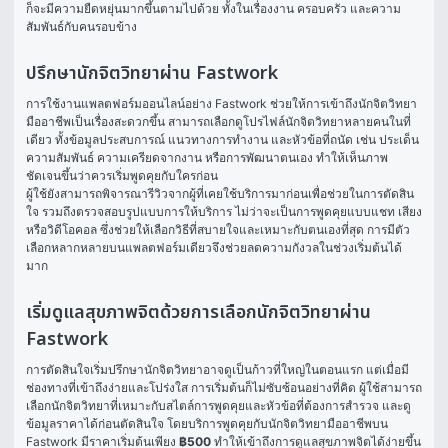
ก็จะมีความยืดหยุ่นมากขึ้นตามไปด้วย ทั้งในเรื่องงาน ครอบครัว และความ
สัมพันธ์กับคนรอบข้าง
ปรึกษานักจิตวิทยาผ่าน Fastwork
การใช้งานแพลตฟอร์มออนไลน์อย่าง Fastwork ช่วยให้การเข้าถึงนักจิตวิทยา
มืออาชีพเป็นเรื่องสะดวกขึ้น สามารถเลือกดูโปรไฟล์นักจิตวิทยาหลายคนในที่
เดียว ทั้งข้อมูลประสบการณ์ แนวทางการทำงาน และหัวข้อที่ถนัด เช่น ประเด็น
ความสัมพันธ์ ความเครียดจากงาน หรือการพัฒนาตนเอง ทำให้เห็นภาพ
ชัดเจนขึ้นว่าควรเริ่มพูดคุยกับใครก่อน
ผู้ใช้ยังสามารถพิจารณารีวิวจากผู้ที่เคยใช้บริการมาก่อนเพื่อช่วยในการตัดสิน
ใจ รวมถึงตรวจสอบรูปแบบการให้บริการ ไม่ว่าจะเป็นการพูดคุยแบบแชท เสียง 
หรือวิดีโอคอล ซึ่งช่วยให้เลือกวิธีที่สบายใจและเหมาะกับตนเองที่สุด การมีตัว
เลือกหลากหลายบนแพลตฟอร์มเดียวจึงช่วยลดความกังวลในช่วงเริ่มต้นได้
มาก
เริ่มดูแลสุขภาพจิตด้วยการเลือกนักจิตวิทยาผ่าน
Fastwork
การตัดสินใจเริ่มปรึกษานักจิตวิทยาอาจดูเป็นก้าวที่ใหญ่ในตอนแรก แต่เมื่อมี
ช่องทางที่เข้าถึงง่ายและโปร่งใส การเริ่มต้นก็ไม่ซับซ้อนอย่างที่คิด ผู้ใช้สามารถ
เลือกนักจิตวิทยาที่เหมาะกับสไตล์การพูดคุยและหัวข้อที่ต้องการสำรวจ และดู
ข้อมูลราคาได้ก่อนตัดสินใจ โดยบริการพูดคุยกับนักจิตวิทยามืออาชีพบน 
Fastwork มีราคาเริ่มต้นเพียง 
฿500
 ทำให้เข้าถึงการดูแลสุขภาพจิตได้ง่ายขึ้น