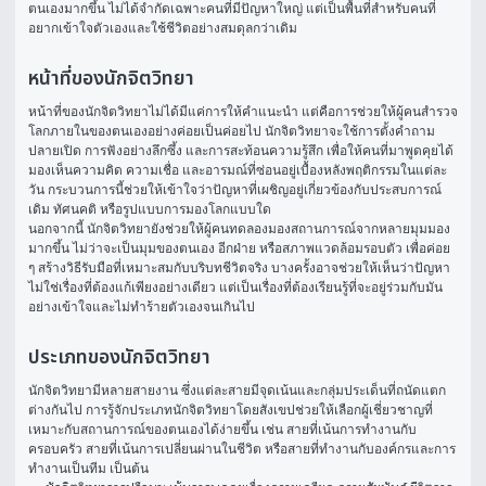
ตนเองมากขึ้น ไม่ได้จำกัดเฉพาะคนที่มีปัญหาใหญ่ แต่เป็นพื้นที่สำหรับคนที่
อยากเข้าใจตัวเองและใช้ชีวิตอย่างสมดุลกว่าเดิม
หน้าที่ของนักจิตวิทยา
หน้าที่ของนักจิตวิทยาไม่ได้มีแค่การให้คำแนะนำ แต่คือการช่วยให้ผู้คนสำรวจ
โลกภายในของตนเองอย่างค่อยเป็นค่อยไป นักจิตวิทยาจะใช้การตั้งคำถาม
ปลายเปิด การฟังอย่างลึกซึ้ง และการสะท้อนความรู้สึก เพื่อให้คนที่มาพูดคุยได้
มองเห็นความคิด ความเชื่อ และอารมณ์ที่ซ่อนอยู่เบื้องหลังพฤติกรรมในแต่ละ
วัน กระบวนการนี้ช่วยให้เข้าใจว่าปัญหาที่เผชิญอยู่เกี่ยวข้องกับประสบการณ์
เดิม ทัศนคติ หรือรูปแบบการมองโลกแบบใด
นอกจากนี้ นักจิตวิทยายังช่วยให้ผู้คนทดลองมองสถานการณ์จากหลายมุมมอง
มากขึ้น ไม่ว่าจะเป็นมุมของตนเอง อีกฝ่าย หรือสภาพแวดล้อมรอบตัว เพื่อค่อย 
ๆ สร้างวิธีรับมือที่เหมาะสมกับบริบทชีวิตจริง บางครั้งอาจช่วยให้เห็นว่าปัญหา
ไม่ใช่เรื่องที่ต้องแก้เพียงอย่างเดียว แต่เป็นเรื่องที่ต้องเรียนรู้ที่จะอยู่ร่วมกับมัน
อย่างเข้าใจและไม่ทำร้ายตัวเองจนเกินไป
ประเภทของนักจิตวิทยา
นักจิตวิทยามีหลายสายงาน ซึ่งแต่ละสายมีจุดเน้นและกลุ่มประเด็นที่ถนัดแตก
ต่างกันไป การรู้จักประเภทนักจิตวิทยาโดยสังเขปช่วยให้เลือกผู้เชี่ยวชาญที่
เหมาะกับสถานการณ์ของตนเองได้ง่ายขึ้น เช่น สายที่เน้นการทำงานกับ
ครอบครัว สายที่เน้นการเปลี่ยนผ่านในชีวิต หรือสายที่ทำงานกับองค์กรและการ
ทำงานเป็นทีม เป็นต้น