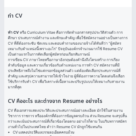
ทำ CV
ทำ CV
 หรือ Curriculum Vitae คือการจัดทำเอกสารสรุปประวัติส่วนตัว การ
ศึกษา ประสบการณ์ทำงาน และทักษะสำคัญ เพื่อใช้สมัครงานอย่างเป็นทางการ 
CV ที่ดีต้องกระชับ ชัดเจน และตอบคำถามของนายจ้างได้ทันทีว่า “ผู้สมัคร
เหมาะกับตำแหน่งนี้เพราะอะไร” ปัจจุบันองค์กรจำนวนมากใช้ Resume CV 
เป็นด่านแรกในการคัดเลือกผู้สมัครก่อนเรียกสัมภาษณ์
การเขียน CV ภาษาไทยหรือภาษาอังกฤษต้องคำนึงถึงโครงสร้าง การเรียง
ลำดับข้อมูล และความเกี่ยวข้องกับตำแหน่งงาน การทํา CV สมัครงานที่มี
ประสิทธิภาพจึงไม่ใช่แค่กรอกข้อมูลส่วนตัว แต่ต้องคัดเลือกประสบการณ์ที่
สำคัญ และสรุปความสามารถให้เข้าใจง่าย ผู้ที่ต้องการความโดดเด่นจึงเลือก
ใช้บริการรับทำ CV เพื่อวิเคราะห์เนื้อหาและปรับรูปแบบให้เหมาะกับสายงาน
มากที่สุด
CV คืออะไร และต่างจาก Resume อย่างไร
CV คือเอกสารแสดงประวัติและประสบการณ์อย่างละเอียด มักใช้ในสายงาน
วิชาการ ราชการ หรือองค์กรที่ต้องการข้อมูลครบถ้วน ส่วน Resume จะสรุปสั้น
กว่าและเน้นประสบการณ์ที่เกี่ยวข้องโดยตรง อย่างไรก็ตาม ในบริบทการสมัคร
งานทั่วไปในประเทศไทย คำว่า Resume CV มักถูกใช้แทนกัน
CV แสดงประวัติและรายละเอียดครบถ้วน