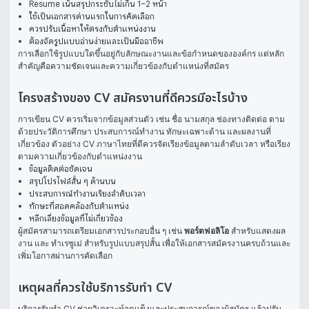
Resume เน้นสรุปกระชับไม่เกิน 1–2 หน้า
ใช้เป็นเอกสารด่านแรกในการคัดเลือก
ควรปรับเนื้อหาให้ตรงกับตำแหน่งงาน
ต้องจัดรูปแบบอ่านง่ายและเป็นมืออาชีพ
การเลือกใช้รูปแบบใดขึ้นอยู่กับลักษณะงานและข้อกำหนดขององค์กร แต่หลัก
สำคัญคือความชัดเจนและความเกี่ยวข้องกับตำแหน่งที่สมัคร
โครงสร้างของ CV สมัครงานที่ดีควรมีอะไรบ้าง
การเขียน CV ควรเริ่มจากข้อมูลส่วนตัว เช่น ชื่อ นามสกุล ช่องทางติดต่อ ตาม
ด้วยประวัติการศึกษา ประสบการณ์ทำงาน ทักษะเฉพาะด้าน และผลงานที่
เกี่ยวข้อง ตัวอย่าง CV ภาษาไทยที่ดีควรจัดเรียงข้อมูลตามลำดับเวลา หรือเรียง
ตามความเกี่ยวข้องกับตำแหน่งงาน
ข้อมูลติดต่อชัดเจน
สรุปโปรไฟล์สั้น ๆ ด้านบน
ประสบการณ์ทำงานเรียงลำดับเวลา
ทักษะที่สอดคล้องกับตำแหน่ง
หลีกเลี่ยงข้อมูลที่ไม่เกี่ยวข้อง
ผู้สมัครสามารถเตรียมเอกสารประกอบอื่น ๆ เช่น 
พอร์ตฟอลิโอ
 สำหรับแสดงผล
งาน และ 
ทําเรซูเม่
 สำหรับรูปแบบสรุปสั้น เพื่อให้เอกสารสมัครงานครบถ้วนและ
เพิ่มโอกาสผ่านการคัดเลือก
เหตุผลที่ควรใช้บริการรับทำ CV
บริการรับทำ CV ช่วยวิเคราะห์จุดแข็งและประสบการณ์ของผู้สมัคร แล้วปรับ