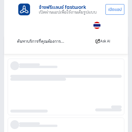
จ้างฟรีแลนซ์ fastwork
เปิดแอป
เปิดผ่านแอปเพื่อใช้งานเต็มรูปแบบ
ประเภทงานทั้งหมด
ช่าง
งานประปา
สงขลา
ช่างประปาสงขลา นอกสถานที่ บริการด่วน 24 ชม.
เรียงตาม
Ask AI