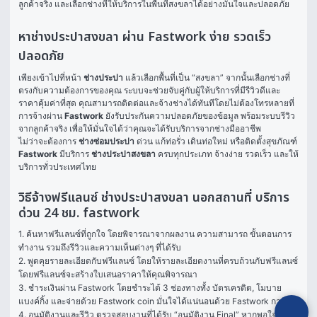
ลูกค้าจริง และเลือกช่างที่ให้บริการในพื้นที่สงขลาได้อย่างมั่นใจและปลอดภัย
หาช่างประปาสงขลา ผ่าน Fastwork ง่าย รวดเร็ว
ปลอดภัย
เพียงเข้าไปที่หน้า 
ช่างประปา
 แล้วเลือกพื้นที่เป็น “สงขลา” จากนั้นเลือกช่างที่
ตรงกับความต้องการของคุณ ระบบจะช่วยจับคู่กับผู้ให้บริการที่มีรีวิวดีและ
ราคาคุ้มค่าที่สุด คุณสามารถติดต่อและจ้างช่างได้ทันทีโดยไม่ต้องโทรหลายที่ 
การจ้างผ่าน 
Fastwork
 ยังรับประกันความปลอดภัยของข้อมูล พร้อมระบบรีวิว
จากลูกค้าจริง เพื่อให้มั่นใจได้ว่าคุณจะได้รับบริการจากช่างมืออาชีพ
ไม่ว่าจะต้องการ 
ช่างซ่อมประปา
 ด่วน แก้ท่อรั่ว เดินท่อใหม่ หรือติดตั้งสุขภัณฑ์ 
Fastwork
 มีบริการ 
ช่างประปาสงขลา
 ครบทุกประเภท จ้างง่าย รวดเร็ว และให้
บริการทั่วประเทศไทย
วิธีจ้างฟรีแลนซ์ ช่างประปาสงขลา นอกสถานที่ บริการ
ด่วน 24 ชม. fastwork
1. ค้นหาฟรีแลนซ์ที่ถูกใจ โดยพิจารณาจากผลงาน ความสามารถ ขั้นตอนการ
ทำงาน รวมถึงรีวิวและความเห็นต่างๆ ที่ได้รับ

2. พูดคุยรายละเอียดกับฟรีแลนซ์ โดยให้รายละเอียดงานที่ครบถ้วนกับฟรีแลนซ์ 
โดยฟรีแลนซ์จะสร้างใบเสนอราคาให้คุณพิจารณา

3. ชำระเงินผ่าน Fastwork โดยชำระได้ 3 ช่องทางทั้ง บัตรเครดิต, โมบาย
แบงค์กิ้ง และจ่ายด้วย Fastwork coin มั่นใจได้แน่นอนด้วย Fastwork การันตี

4. อนุมัติงานและรีวิว ตรวจสอบงานที่ได้รับ “อนุมัติงาน Final” หากพอใจในผล