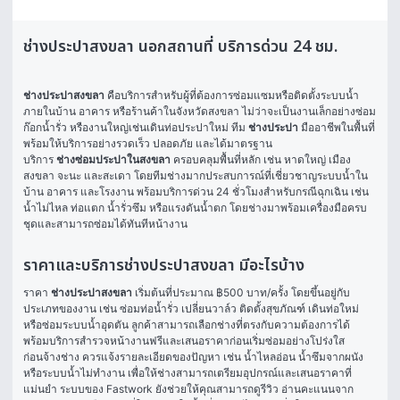
ช่างประปาสงขลา นอกสถานที่ บริการด่วน 24 ชม.
ช่างประปาสงขลา
 คือบริการสำหรับผู้ที่ต้องการซ่อมแซมหรือติดตั้งระบบน้ำ
ภายในบ้าน อาคาร หรือร้านค้าในจังหวัดสงขลา ไม่ว่าจะเป็นงานเล็กอย่างซ่อม
ก๊อกน้ำรั่ว หรืองานใหญ่เช่นเดินท่อประปาใหม่ ทีม 
ช่างประปา
 มืออาชีพในพื้นที่
พร้อมให้บริการอย่างรวดเร็ว ปลอดภัย และได้มาตรฐาน
บริการ 
ช่างซ่อมประปาในสงขลา
 ครอบคลุมพื้นที่หลัก เช่น หาดใหญ่ เมือง
สงขลา จะนะ และสะเดา โดยทีมช่างมากประสบการณ์ที่เชี่ยวชาญระบบน้ำใน
บ้าน อาคาร และโรงงาน พร้อมบริการด่วน 24 ชั่วโมงสำหรับกรณีฉุกเฉิน เช่น 
น้ำไม่ไหล ท่อแตก น้ำรั่วซึม หรือแรงดันน้ำตก โดยช่างมาพร้อมเครื่องมือครบ
ชุดและสามารถซ่อมได้ทันทีหน้างาน
ราคาและบริการช่างประปาสงขลา มีอะไรบ้าง
ราคา 
ช่างประปาสงขลา
 เริ่มต้นที่ประมาณ ฿500 บาท/ครั้ง โดยขึ้นอยู่กับ
ประเภทของงาน เช่น ซ่อมท่อน้ำรั่ว เปลี่ยนวาล์ว ติดตั้งสุขภัณฑ์ เดินท่อใหม่ 
หรือซ่อมระบบน้ำอุดตัน ลูกค้าสามารถเลือกช่างที่ตรงกับความต้องการได้ 
พร้อมบริการสำรวจหน้างานฟรีและเสนอราคาก่อนเริ่มซ่อมอย่างโปร่งใส
ก่อนจ้างช่าง ควรแจ้งรายละเอียดของปัญหา เช่น น้ำไหลอ่อน น้ำซึมจากผนัง 
หรือระบบน้ำไม่ทำงาน เพื่อให้ช่างสามารถเตรียมอุปกรณ์และเสนอราคาที่
แม่นยำ ระบบของ Fastwork ยังช่วยให้คุณสามารถดูรีวิว อ่านคะแนนจาก