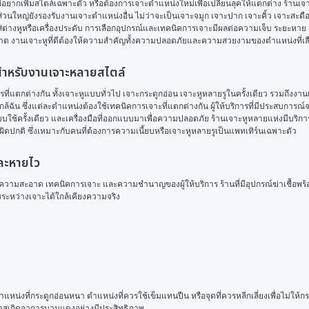
ที่อยากเพิ่มสไตล์เฉพาะตัว หรือต้องการเจาะตำแหน่งใหม่เพื่อเปลี่ยนลุคให้แตกต่าง ร้านเ
ใหญ่ยังรองรับงานเจาะตำแหน่งอื่น ไม่ว่าจะเป็นเจาะจมูก เจาะปาก เจาะคิ้ว เจาะสะดือ ห
ใส่ต่างหูหรือเครื่องประดับ การเลือกอุปกรณ์และเทคนิคการเจาะมีผลต่อความเจ็บ ระยะหาย 
ารฉีกขาด งานเจาะหูที่ดีต้องให้ความสำคัญทั้งความปลอดภัยและความสวยงามของตำแหน่งที่เล
ือสำหรับงานเจาะหลายสไตล์
แตกต่างกัน ทั้งเจาะหูแบบทั่วไป เจาะกระดูกอ่อน เจาะหูหลายรูในครั้งเดียว รวมถึงงานเ
นใกล้ฉัน ซึ่งแต่ละตำแหน่งต้องใช้เทคนิคการเจาะที่แตกต่างกัน ผู้ให้บริการที่มีประสบกา
็มแบบใช้ครั้งเดียว และเครื่องมือที่ออกแบบมาเพื่อความปลอดภัย ร้านเจาะหูหลายแห่งมี
่ำผิดปกติ ซึ่งเหมาะกับคนที่ต้องการความเนี้ยบหรือเจาะหูหลายรูเป็นแพทเทิร์นเฉพาะตัว
และหายไว
มสะอาด เทคนิคการเจาะ และความชำนาญของผู้ให้บริการ ร้านที่มีอุปกรณ์ฆ่าเชื้อพร้อมถุ
บระหว่างเจาะได้ใกล้เคียงความจริง
ำแหน่งที่กระดูกอ่อนหนา ตำแหน่งที่ควรใช้เข็มแทนปืน หรือจุดที่ควรหลีกเลี่ยงเพื่อไม่
อกาสเกิดอาการบวมแดงอย่างมีประสิทธิภาพ