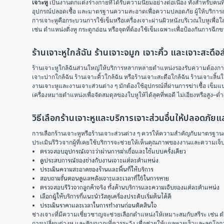
เจาะหู
 เป็นงานตกแต่งร่างกายที่ได้รับความนิยมอย่างต่อเนื่อง ทั้งสำหรับคน
อุปกรณ์ปลอดเชื้อ และมาตรฐานความสะอาดเพื่อความปลอดภัย ผู้ให้บริการส่วน
การเจาะหูคือกระบวนการใช้เข็มหรือเครื่องเจาะผ่านผิวหนังบริเวณใบหูเพื่อ
เช่น ตำแหน่งติ่งหู กระดูกอ่อน หรือจุดที่ต้องใช้เข็มเฉพาะเพื่อป้องกันก
ร้านเจาะหูใกล้ฉัน ร้านเจาะจมูก เจาะคิ้ว และเจาะสะด
ร้านเจาะหูใกล้ฉันส่วนใหญ่ให้บริการหลากหลายตำแหน่งรองรับความต้องการที่
เจาะปากใกล้ฉัน ร้านเจาะคิ้วใกล้ฉัน หรือร้านเจาะสะดือใกล้ฉัน ร้านเจาะลิ้
งานเจาะหูและงานเจาะส่วนต่าง ๆ มักต้องใช้อุปกรณ์ที่ผ่านการฆ่าเชื้อ เข
เครื่องหมายตำแหน่งเพื่อจัดสมดุลของใบหูให้ได้ลุคที่พอดี ไม่เอียงหรือสูง–ต
วิธีเลือกร้านเจาะหูและบริการเจาะส่วนอื่นให้ปลอดภัย
การเลือกร้านเจาะหูหรือร้านเจาะส่วนต่าง ๆ ควรให้ความสำคัญกับมาตรฐานควา
ประเมินรีวิวจากผู้ที่เคยใช้บริการจะช่วยให้เห็นคุณภาพของงานและความเจ็
ตรวจสอบอุปกรณ์เจาะว่าผ่านการฆ่าเชื้อและใช้แบบครั้งเดียว
ดูประสบการณ์ของช่างกับงานเจาะแต่ละตำแหน่ง
ประเมินความสะอาดของร้านและพื้นที่ให้บริการ
สอบถามขั้นตอนดูแลหลังเจาะและเวลาที่ใช้ในการหาย
ตรวจสอบรีวิวจากลูกค้าจริง ทั้งด้านบริการและความเจ็บของแต่ละตำแหน่ง
เลือกผู้ให้บริการที่แนะนำวัสดุเครื่องประดับเริ่มต้นได้ดี
ประเมินราคาและเวลาในการทำงานก่อนตัดสินใจ
ช่างเจาะที่มีความเชี่ยวชาญจะช่วยเลือกตำแหน่งให้เหมาะสมกับสรีระ เช่น ต
การเปลี่ยนต่างหู และสัญญาณที่ควรระวัง เพื่อช่วยให้แผลหายเร็วและลดโ