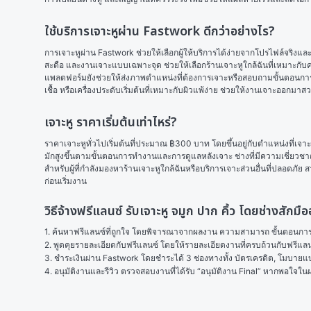
ใช้บริการเจาะหูผ่าน Fastwork ดีกว่าอย่างไร?
การเจาะหูผ่าน Fastwork ช่วยให้เลือกผู้ให้บริการได้ง่ายจากโปรไฟล์จริงแ
สะดือ และงานเจาะแบบเฉพาะจุด ช่วยให้เลือกร้านเจาะหูใกล้ฉันที่เหมาะกับ
แพลตฟอร์มยังช่วยให้ส่งภาพตำแหน่งที่ต้องการเจาะหรือสอบถามขั้นตอนการด
เชื้อ หรือเครื่องประดับเริ่มต้นที่เหมาะกับผิวแพ้ง่าย ช่วยให้งานเจาะออกมาสว
เจาะหู ราคาเริ่มต้นเท่าไหร่?
ราคาเจาะหูทั่วไปเริ่มต้นที่ประมาณ ฿300 บาท โดยขึ้นอยู่กับตำแหน่งที่เจาะ
มักสูงขึ้นตามขั้นตอนการทำงานและการดูแลหลังเจาะ ช่างที่มีความเชี่ยวชา
สำหรับผู้ที่กำลังมองหาร้านเจาะหูใกล้ฉันหรือบริการเจาะส่วนอื่นที่ปลอดภัย
ก่อนเริ่มงาน
วิธีจ้างฟรีแลนซ์ รับเจาะหู จมูก ปาก คิ้ว โดยช่างสัก
1. ค้นหาฟรีแลนซ์ที่ถูกใจ โดยพิจารณาจากผลงาน ความสามารถ ขั้นตอนการทำ
2. พูดคุยรายละเอียดกับฟรีแลนซ์ โดยให้รายละเอียดงานที่ครบถ้วนกับฟรีแ
3. ชำระเงินผ่าน Fastwork โดยชำระได้ 3 ช่องทางทั้ง บัตรเครดิต, โมบายแบง
4. อนุมัติงานและรีวิว ตรวจสอบงานที่ได้รับ “อนุมัติงาน Final” หากพอใจ