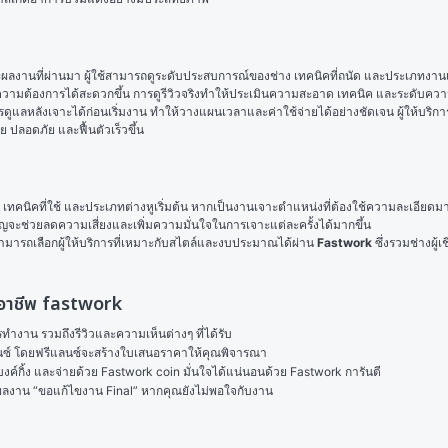
ละผลงานที่ผ่านมา ผู้ใช้สามารถดูระดับประสบการณ์ของช่าง เทคนิคที่ถนัด และประเภทงาน
ความต้องการได้สะดวกขึ้น การดูรีวิวจริงทำให้ประเมินความสะอาด เทคนิค และระดับความเจ
ูแลหลังเจาะได้ก่อนเริ่มงาน ทำให้วางแผนเวลาและค่าใช้จ่ายได้อย่างชัดเจน ผู้ให้บริก
ย ปลอดภัย และฟื้นตัวเร็วขึ้น
 เทคนิคที่ใช้ และประเภทต่างหูเริ่มต้น หากเป็นงานเจาะตำแหน่งที่ต้องใช้ความละเอียดมาก
ญจะช่วยลดความเสี่ยงและเพิ่มความมั่นใจในการเจาะแต่ละครั้งได้มากขึ้น
 สามารถเลือกผู้ให้บริการที่เหมาะกับสไตล์และงบประมาณได้ผ่าน 
Fastwork
 ซึ่งรวมช่างผ
มืออาชีพ fastwork
งาน รวมถึงรีวิวและความเห็นต่างๆ ที่ได้รับ

ลนซ์ โดยฟรีแลนซ์จะสร้างใบเสนอราคาให้คุณพิจารณา

ค์กิ้ง และจ่ายด้วย Fastwork coin มั่นใจได้แน่นอนด้วย Fastwork การันตี

ในผลงาน “ขอแก้ไขงาน Final” หากคุณยังไม่พอใจกับงาน