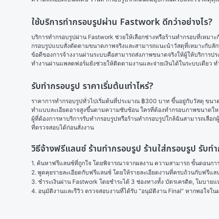
ใช้บริการทำกรอบรูปผ่าน Fastwork ดีกว่าอย่างไร?
บริการทำกรอบรูปผ่าน Fastwork ช่วยให้เลือกช่างหรือร้านทำกรอบที่เหมาะกั
กรอบรูปแบบสั่งตัดตามขนาดภาพจริงและสามารถแนะนำวัสดุที่เหมาะกับลั
ข้อดีของการจ้างงานผ่านระบบคือสามารถส่งภาพขนาดจริงให้ผู้ให้บริการประเม
ทำงานผ่านแพลตฟอร์มยังช่วยให้ติดตามงานและจ่ายเงินได้ในระบบเดียว ทำให
รับทำกรอบรูป ราคาเริ่มต้นเท่าไหร่?
ราคาการทำกรอบรูปทั่วไปเริ่มต้นที่ประมาณ ฿300 บาท ขึ้นอยู่กับวัสดุ ขนา
ทำแบบละเอียดอาจสูงขึ้นตามความซับซ้อน ใครที่ต้องทำกรอบภาพขนาดใหญ่
ผู้ที่ต้องการหาบริการรับทำกรอบรูปหรือร้านทำกรอบรูปใกล้ฉันสามารถเลือกผู
ที่ตรวจสอบได้ก่อนสั่งงาน
วิธีจ้างฟรีแลนซ์ ร้านทํากรอบรูป ร้านใส่กรอบรูป รับ
1. ค้นหาฟรีแลนซ์ที่ถูกใจ โดยพิจารณาจากผลงาน ความสามารถ ขั้นตอนการทำ
2. พูดคุยรายละเอียดกับฟรีแลนซ์ โดยให้รายละเอียดงานที่ครบถ้วนกับฟรีแ
3. ชำระเงินผ่าน Fastwork โดยชำระได้ 3 ช่องทางทั้ง บัตรเครดิต, โมบายแบง
4. อนุมัติงานและรีวิว ตรวจสอบงานที่ได้รับ “อนุมัติงาน Final” หากพอใจ