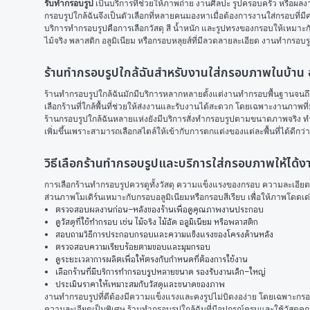
รับทำกรอบรูป
 เป็นบริการที่ช่วยให้ภาพถ่าย งานศิลปะ รูปครอบครัว หรือผล
กรอบรูปใกล้ฉันจึงเป็นตัวเลือกที่หลายคนมองหาเมื่อต้องการงานใส่กรอบที่
บริการทำกรอบรูปคือการเลือกวัสดุ สี น้ำหนัก และรูปทรงของกรอบให้เหมาะ
ไม้จริง พลาสติก อลูมิเนียม หรือกรอบหลุยส์ที่มีลวดลายละเอียด งานทำกรอบรู
ร้านทำกรอบรูปใกล้ฉันสำหรับงานใส่กรอบภาพในบ้า
ร้านทำกรอบรูปใกล้ฉันมักมีบริการหลากหลายตั้งแต่งานทำกรอบพื้นฐานจนถึ
เลือกร้านที่ใกล้พื้นที่ช่วยให้ส่งงานและรับงานได้สะดวก โดยเฉพาะงานภาพที่
ร้านกรอบรูปใกล้ฉันหลายแห่งยังมีบริการสั่งทำกรอบรูปตามขนาดภาพจริง ทำใ
เพิ่มขึ้นเพราะสามารถเลือกสไตล์ให้เข้ากับการตกแต่งของแต่ละพื้นที่ได้ด
วิธีเลือกร้านทำกรอบรูปและบริการใส่กรอบภาพให้ได้
การเลือกร้านทำกรอบรูปควรดูทั้งวัสดุ ความแข็งแรงของกรอบ ความละเอี
ส่วนภาพโมเดิร์นเหมาะกับกรอบอลูมิเนียมหรือกรอบสีเรียบ เพื่อให้ภาพโดดเ
ตรวจสอบผลงานก่อน–หลังของร้านเพื่อดูคุณภาพงานประกอบ
ดูวัสดุที่ใช้ทำกรอบ เช่น ไม้จริง ไม้อัด อลูมิเนียม หรือพลาสติก
สอบถามวิธีการประกอบกรอบและความแข็งแรงของโครงด้านหลัง
ตรวจสอบความเรียบร้อยตามขอบและมุมกรอบ
ดูระยะเวลาการผลิตเพื่อให้ตรงกับกำหนดที่ต้องการใช้งาน
เลือกร้านที่มีบริการทำกรอบรูปหลายขนาด รองรับงานเล็ก–ใหญ่
ประเมินราคาให้เหมาะสมกับวัสดุและขนาดของภาพ
งานทำกรอบรูปที่ดีต้องมีความแข็งแรงและคงรูปไม่บิดงอง่าย โดยเฉพาะกรอบไ
ความละเอียดเป็นพิเศษ ร้านทำกรอบรูปใกล้ฉันที่มีอุปกรณ์ครบและใช้วัสดุ