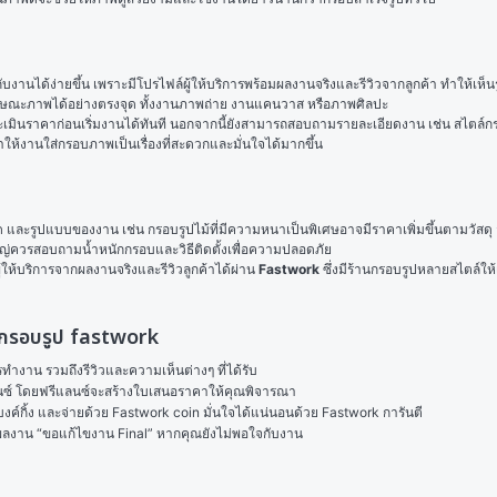
บงานได้ง่ายขึ้น เพราะมีโปรไฟล์ผู้ให้บริการพร้อมผลงานจริงและรีวิวจากลูกค้า ทำให้เ
กษณะภาพได้อย่างตรงจุด ทั้งงานภาพถ่าย งานแคนวาส หรือภาพศิลปะ
ินราคาก่อนเริ่มงานได้ทันที นอกจากนี้ยังสามารถสอบถามรายละเอียดงาน เช่น สไตล์กรอบที
้งานใส่กรอบภาพเป็นเรื่องที่สะดวกและมั่นใจได้มากขึ้น
ด และรูปแบบของงาน เช่น กรอบรูปไม้ที่มีความหนาเป็นพิเศษอาจมีราคาเพิ่มขึ้นตามวัสดุ ส
ควรสอบถามน้ำหนักกรอบและวิธีติดตั้งเพื่อความปลอดภัย
้ให้บริการจากผลงานจริงและรีวิวลูกค้าได้ผ่าน 
Fastwork
 ซึ่งมีร้านกรอบรูปหลายสไตล์
ทํากรอบรูป fastwork
งาน รวมถึงรีวิวและความเห็นต่างๆ ที่ได้รับ

ลนซ์ โดยฟรีแลนซ์จะสร้างใบเสนอราคาให้คุณพิจารณา

ค์กิ้ง และจ่ายด้วย Fastwork coin มั่นใจได้แน่นอนด้วย Fastwork การันตี

ในผลงาน “ขอแก้ไขงาน Final” หากคุณยังไม่พอใจกับงาน