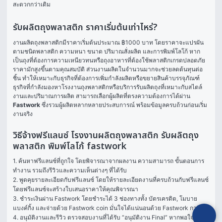
สะดวกกว่าเดิม
รับผลิตถุงพลาสติก ราคาเริ่มต้นเท่าไหร่?
งานผลิตถุงพลาสติกมีราคาเริ่มต้นประมาณ ฿1000 บาท โดยราคาจะแปรผัน
ตามชนิดพลาสติก ความหนา ขนาด ปริมาณสั่งผลิต และการพิมพ์โลโก้ หาก
เป็นถุงที่ต้องการความเหนียวทนหรือถุงอาหารที่ต้องใช้พลาสติกเกรดปลอดภัย 
ราคามักสูงขึ้นตามคุณสมบัติ ส่วนงานผลิตในจำนวนมากจะช่วยลดต้นทุนต่อ
ชิ้น ทำให้เหมาะกับธุรกิจที่ต้องการเพิ่มกำลังผลิตหรือขยายสินค้าบรรจุภัณฑ์
ธุรกิจที่กำลังมองหาโรงงานถุงพลาสติกหรือบริการรับผลิตถุงที่เหมาะกับสไตล์
งานและปริมาณการผลิต สามารถเลือกผู้ผลิตที่ตรงความต้องการได้ผ่าน 
Fastwork
 ซึ่งรวมผู้ผลิตหลากหลายประสบการณ์ พร้อมข้อมูลครบถ้วนก่อนเริ่ม
งานจริง
วิธีจ้างฟรีแลนซ์ โรงงานผลิตถุงพลาสติก รับผลิตถุง
พลาสติก พิมพ์โลโก้ fastwork
1. ค้นหาฟรีแลนซ์ที่ถูกใจ โดยพิจารณาจากผลงาน ความสามารถ ขั้นตอนการ
ทำงาน รวมถึงรีวิวและความเห็นต่างๆ ที่ได้รับ

2. พูดคุยรายละเอียดกับฟรีแลนซ์ โดยให้รายละเอียดงานที่ครบถ้วนกับฟรีแลนซ์ 
โดยฟรีแลนซ์จะสร้างใบเสนอราคาให้คุณพิจารณา

3. ชำระเงินผ่าน Fastwork โดยชำระได้ 3 ช่องทางทั้ง บัตรเครดิต, โมบาย
แบงค์กิ้ง และจ่ายด้วย Fastwork coin มั่นใจได้แน่นอนด้วย Fastwork การันตี

4. อนุมัติงานและรีวิว ตรวจสอบงานที่ได้รับ “อนุมัติงาน Final” หากพอใจในผล