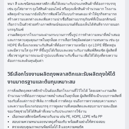
หนา สี และชนิดของพลาสติก เพื่อให้เหมาะกับประเภทสินค้าที่ต้องการบรรจุ 
เช่น ถุงใส่อาหาร ถุงใส่สินค้าออนไลน์ หรือถุงแพ็กสินค้าจำนวนมาก โรงงาน
ผลิตถุงจำนวนมากยังมีบริการพิมพ์โลโก้แบบกำหนดเอง ทำให้ธุรกิจสามารถ
สร้างความแตกต่างและเพิ่มความน่าเชื่อถือผ่านบรรจุภัณฑ์ที่เป็นเอกลักษณ์ 
เรียกว่าเป็นตัวช่วยสร้างภาพลักษณ์ของแบรนด์ที่มองเห็นได้ทันทีจากภายนอก
บรรจุภัณฑ์
งานผลิตถุงจากโรงงานจะผ่านกระบวนการขึ้นรูป การทำความหนาที่สม่ำเสมอ 
และการควบคุมคุณภาพในทุกล็อต การเลือกวัสดุมีผลต่อความทนทาน เช่น ถุง 
HDPE ที่แข็งแรงเหมาะกับสินค้าที่ต้องการความเหนียว ถุง LDPE ที่ยืดหยุ่น
และมีความใส ถุง PP ที่ขึ้นรูปได้เรียบและเหมาะกับงานพิมพ์สีคมชัด ผู้ผลิตที่
เชี่ยวชาญสามารถแนะนำรูปแบบที่เหมาะกับชิ้นงาน เพื่อให้ได้ถุงที่ตรงความ
ต้องการและต้นทุนคุ้มค่า
วิธีเลือกโรงงานผลิตถุงพลาสติกและรับผลิตถุงให้ได้
งานมาตรฐานและต้นทุนเหมาะสม
การสั่งผลิตถุงพลาสติกจำเป็นต้องเลือกโรงงานที่ไว้ใจได้ โดยเฉพาะงานผลิต
จำนวนมากที่ต้องการคุณภาพสม่ำเสมอในทุกล็อต ผู้ผลิตที่ดีจะมีระบบการผลิตที่
รองรับตั้งแต่การเป่าฟิล์ม การพิมพ์ การตัดถุง จนถึงการตรวจสอบความหนา
และความแข็งแรงก่อนบรรจุ การดูผลงานที่เคยผลิตและสอบถามรายละเอียด
ของวัสดุช่วยให้ได้สินค้าที่เหมาะกับประเภทการใช้งาน
เลือกพลาสติกชนิดที่เหมาะกับงาน เช่น PE, HDPE, LDPE หรือ PP
สอบถามความหนาและขนาดถุงที่รองรับ พร้อมตัวอย่างให้ตรวจสอบ
ตรวจสอบคุณภาพงานพิมพ์โลโก้ สี และความคมชัด