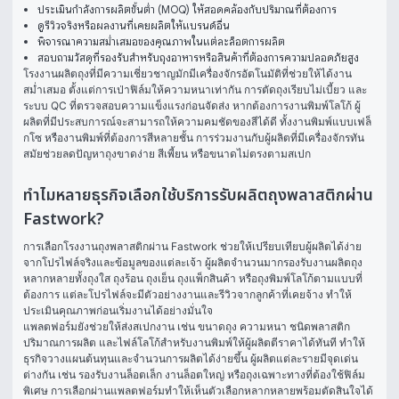
ประเมินกำลังการผลิตขั้นต่ำ (MOQ) ให้สอดคล้องกับปริมาณที่ต้องการ
ดูรีวิวจริงหรือผลงานที่เคยผลิตให้แบรนด์อื่น
พิจารณาความสม่ำเสมอของคุณภาพในแต่ละล็อตการผลิต
สอบถามวัสดุที่รองรับสำหรับถุงอาหารหรือสินค้าที่ต้องการความปลอดภัยสูง
โรงงานผลิตถุงที่มีความเชี่ยวชาญมักมีเครื่องจักรอัตโนมัติที่ช่วยให้ได้งาน
สม่ำเสมอ ตั้งแต่การเป่าฟิล์มให้ความหนาเท่ากัน การตัดถุงเรียบไม่เบี้ยว และ
ระบบ QC ที่ตรวจสอบความแข็งแรงก่อนจัดส่ง หากต้องการงานพิมพ์โลโก้ ผู้
ผลิตที่มีประสบการณ์จะสามารถให้ความคมชัดของสีได้ดี ทั้งงานพิมพ์แบบเฟล็
กโซ หรืองานพิมพ์ที่ต้องการสีหลายชั้น การร่วมงานกับผู้ผลิตที่มีเครื่องจักรทัน
สมัยช่วยลดปัญหาถุงขาดง่าย สีเพี้ยน หรือขนาดไม่ตรงตามสเปก
ทำไมหลายธุรกิจเลือกใช้บริการรับผลิตถุงพลาสติกผ่าน
Fastwork?
การเลือกโรงงานถุงพลาสติกผ่าน Fastwork ช่วยให้เปรียบเทียบผู้ผลิตได้ง่าย
จากโปรไฟล์จริงและข้อมูลของแต่ละเจ้า ผู้ผลิตจำนวนมากรองรับงานผลิตถุง
หลากหลายทั้งถุงใส ถุงร้อน ถุงเย็น ถุงแพ็กสินค้า หรือถุงพิมพ์โลโก้ตามแบบที่
ต้องการ แต่ละโปรไฟล์จะมีตัวอย่างงานและรีวิวจากลูกค้าที่เคยจ้าง ทำให้
ประเมินคุณภาพก่อนเริ่มงานได้อย่างมั่นใจ
แพลตฟอร์มยังช่วยให้ส่งสเปกงาน เช่น ขนาดถุง ความหนา ชนิดพลาสติก 
ปริมาณการผลิต และไฟล์โลโก้สำหรับงานพิมพ์ให้ผู้ผลิตตีราคาได้ทันที ทำให้
ธุรกิจวางแผนต้นทุนและจำนวนการผลิตได้ง่ายขึ้น ผู้ผลิตแต่ละรายมีจุดเด่น
ต่างกัน เช่น รองรับงานล็อตเล็ก งานล็อตใหญ่ หรือถุงเฉพาะทางที่ต้องใช้ฟิล์ม
พิเศษ การเลือกผ่านแพลตฟอร์มทำให้เห็นตัวเลือกหลากหลายพร้อมตัดสินใจได้