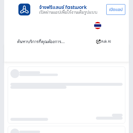
จ้างฟรีแลนซ์ fastwork
เปิดแอป
เปิดผ่านแอปเพื่อใช้งานเต็มรูปแบบ
ประเภทงานทั้งหมด
ทนาย บัญชีและที่ปรึกษา
ผลิตถุงพลาสติก
โรงงานผลิตถุงพลาสติก รับผลิตถุงพลาสติก
พิมพ์โลโก้
Ask AI
เรียงตาม