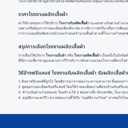
โรงงานที่เชี่ยวชาญตรงสายช่วยให้ผลิตภัณฑ์ออกมามีคุณภาพและแข่งขันไ
ราคาโรงงานผลิตเสื้อผ้า
ค่าใช้จ่ายของการใช้บริการ 
โรงงานรับผลิตเสื้อผ้า
 จะแตกต่างกันตามจำนวนการ
เฉพาะหรือต้องการรายละเอียดเพิ่มเติม เช่น การปัก การสกรีน หรือการเพิ่ม
การวางแผนสั่งผลิตล่วงหน้าและกำหนดจำนวนขั้นต่ำตามที่โรงงานกำหนดช่วยล
สรุปการเลือกโรงงานผลิตเสื้อผ้า
การเลือกใช้บริการ 
โรงงานเย็บผ้า
 หรือ 
โรงงานผลิตเสื้อผ้า
 เป็นหนึ่งในปัจจัย
ที่มีความเชี่ยวชาญและผ่านการรีวิวจริง การค้นหาและจองโรงงานที่ตรงใจสา
วิธีจ้างฟรีแลนซ์ โรงงานรับผลิตเสื้อผ้า รับผลิตเสื
1. ค้นหาฟรีแลนซ์ที่ถูกใจ โดยพิจารณาจากผลงาน ความสามารถ ขั้นตอนการทำ
2. พูดคุยรายละเอียดกับฟรีแลนซ์ โดยให้รายละเอียดงานที่ครบถ้วนกับฟรีแ
3. ชำระเงินผ่าน Fastwork โดยชำระได้ 3 ช่องทางทั้ง บัตรเครดิต, โมบายแบง
4. อนุมัติงานและรีวิว ตรวจสอบงานที่ได้รับ “อนุมัติงาน Final” หากพอใจ