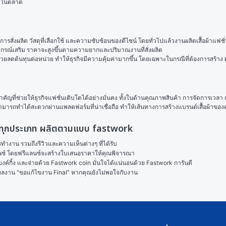
ด้ในตลาด
สั่งผลิต วัสดุที่เลือกใช้ และความซับซ้อนของดีไซน์ โดยทั่วไปแล้วงานผลิตเสื้อผ้าแฟ
อุปกรณ์เสริม ราคาจะสูงขึ้นตามความยากและปริมาณงานที่สั่งผลิต
ดต้นทุนต่อหน่วย ทำให้ธุรกิจมีความคุ้มค่ามากขึ้น โดยเฉพาะในกรณีที่ต้องการสร้าง 
สำคัญที่ช่วยให้ธุรกิจแฟชั่นเติบโตได้อย่างมั่นคง ทั้งในด้านคุณภาพสินค้า การจัดการเวลา แ
มารถทำได้สะดวกผ่านแพลตฟอร์มที่น่าเชื่อถือ ทำให้เส้นทางการสร้างแบรนด์เสื้อผ้าของค
้อผ้าทุกประเภท ผลิตตามแบบ fastwork
งาน รวมถึงรีวิวและความเห็นต่างๆ ที่ได้รับ

ลนซ์ โดยฟรีแลนซ์จะสร้างใบเสนอราคาให้คุณพิจารณา

ค์กิ้ง และจ่ายด้วย Fastwork coin มั่นใจได้แน่นอนด้วย Fastwork การันตี

ในผลงาน “ขอแก้ไขงาน Final” หากคุณยังไม่พอใจกับงาน