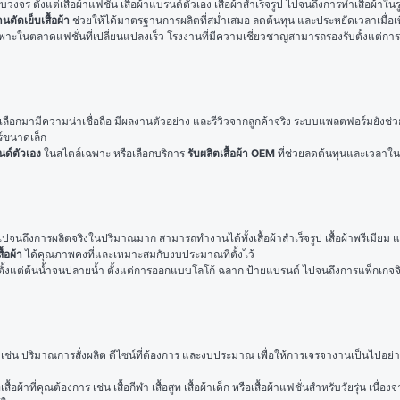
บวงจร ตั้งแต่เสื้อผ้าแฟชั่น เสื้อผ้าแบรนด์ตัวเอง เสื้อผ้าสำเร็จรูป ไปจนถึงการทำเสื้อ
นตัดเย็บเสื้อผ้า
 ช่วยให้ได้มาตรฐานการผลิตที่สม่ำเสมอ ลดต้นทุน และประหยัดเวลาเมื่อเ
ฉพาะในตลาดแฟชั่นที่เปลี่ยนแปลงเร็ว โรงงานที่มีความเชี่ยวชาญสามารถรองรับตั้งแต่การคั
ร์ขนาดเล็ก
นด์ตัวเอง
 ในสไตล์เฉพาะ หรือเลือกบริการ 
รับผลิตเสื้อผ้า OEM
 ที่ช่วยลดต้นทุนและเวลาใ
ปจนถึงการผลิตจริงในปริมาณมาก สามารถทำงานได้ทั้งเสื้อผ้าสำเร็จรูป เสื้อผ้าพรีเมียม และ
ื้อผ้า
 ได้คุณภาพคงที่และเหมาะสมกับงบประมาณที่ตั้งไว้
ั้งแต่ต้นน้ำจนปลายน้ำ ตั้งแต่การออกแบบโลโก้ ฉลาก ป้ายแบรนด์ ไปจนถึงการแพ็กเกจจิง 
น เช่น ปริมาณการสั่งผลิต ดีไซน์ที่ต้องการ และงบประมาณ เพื่อให้การเจรจางานเป็นไปอย่าง
ที่คุณต้องการ เช่น เสื้อกีฬา เสื้อสูท เสื้อผ้าเด็ก หรือเสื้อผ้าแฟชั่นสำหรับวัยรุ่น เนื่อ