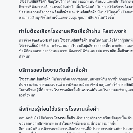
โรงงานผลิตเสื้อผ้า
 คือผู้ให้บริการด้านการออกแบบ ตัดเย็บ และผลิตเสื้อผ้าคร
กิจการที่ต้องการสร้างแบรนด์ใหม่หรือเพิ่มไลน์สินค้า โดยการใช้บริการ 
โรงงา
ปัจจุบันความต้องการ 
ผลิตเสื้อผ้า
 และ 
รับผลิตเสื้อผ้า
 มีแนวโน้มสูงขึ้น โดยเ
สามารถเริ่มธุรกิจได้ง่ายขึ้นและควบคุมคุณภาพสินค้าได้ดียิ่งขึ้น
ทำไมต้องเลือกโรงงานผลิตเสื้อผ้าผ่าน Fastwork
การจ้าง 
Fastwork
 เพื่อหา 
โรงงานผลิตเสื้อผ้า
โรงงานเย็บผ้า
 ที่รับงานจำนวนมาก ไปจนถึงผู้ผลิตรายย่อยที่เหมาะกับออเดอ
ข้อดีคือคุณสามารถกำหนดความต้องการได้ชัดเจน เช่น การ 
ผลิตเสื้อผ้าแบร
กำหนด
บริการของโรงงานตัดเย็บเสื้อผ้า
โรงงานตัดเย็บเสื้อผ้า
 มีบริการตั้งแต่การออกแบบแพตเทิร์น การขึ้นตัวอย่าง ไ
กับความต้องการของแบรนด์ การมีทีมงานมืออาชีพช่วยดูแลทำให้การ 
ผลิตเส
ในกรณีของผู้ที่ต้องการ 
โรงงานผลิตเสื้อผ้าแบรนด์ตัวเอง
 โรงงานจะช่วยดูแลต
เองทั้งหมด
สิ่งที่ควรรู้ก่อนใช้บริการโรงงานเสื้อผ้า
ก่อนตัดสินใจใช้บริการ 
โรงงานเสื้อผ้า
 เจ้าของธุรกิจควรเตรียมข้อมูลเบื้องต้
ช่วยลดความผิดพลาดและทำให้ผลลัพธ์ตรงตามที่ต้องการมากขึ้น
อีกประเด็นที่ควรพิจารณาคือการเลือกโรงงานที่มีประสบการณ์ตรงกับประเภทเสื้อผ้า