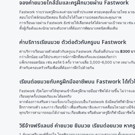
จองค่ายมวยใกล้ฉันและครูฝึกมวยผ่าน Fastwork
Fastwork รวบรวมครูฝึกและค่ายมวยทั่วประเทศ ครอบคลุมทั้งมวยไทย มวยสากล แ
สอบโปรไฟล์ก่อนเปิดสอน จึงมั่นใจได้ในความปลอดภัยและคุณภาพ
การเรียนมวยผ่าน Fastwork ยังช่วยให้เลือกคอร์สได้ตรงตามเป้าหมาย เช่น
ทั้งผู้เริ่มต้นและนักมวยระดับกลางที่ต้องการพัฒนาเทคนิคเพิ่มเติม
ค่าบริการเรียนมวย ตัวต่อตัวกับครูบน Fastwork
ค่าบริการเรียนมวยตัวต่อตัวกับครูบน Fastwork เริ่มต้นที่ประมาณ 
฿300 บาท
กว่าเล็กน้อย แต่ให้ประสบการณ์การฝึกที่สมจริงและปลอดภัยกว่า
แพ็กเกจยอดนิยม เช่น คอร์ส 5 ครั้ง ราคาเฉลี่ย 3,000–6,000 บาท เหมาะกับผ
สำหรับครอบครัวหรือเพื่อนที่ต้องการฝึกไปด้วยกัน
เรียนต่อยมวยกับครูฝึกมืออาชีพบน Fastwork ได้ทั่
Fastwork เปิดโอกาสให้ทุกคนเข้าถึงครูฝึกมวยมืออาชีพได้ง่ายขึ้น ไม่ว่าจะอ
เรียนทุกครั้งปลอดภัยและได้ผลจริง
หากต้องการเสริมความแข็งแรงในรูปแบบอื่น Fastwork ยังมีคอร์สกีฬาอีกมา
ฝึกการทรงตัว และการ 
เรียนขี่ม้า
 เพื่อเสริมสมาธิและการเคลื่อนไหวอย่างมีจั
ทุกบริการสามารถจองได้ง่ายผ่าน 
เรียนพิเศษ
 หรือค้นหาครูฝึกกีฬามืออาชีพ
วิธีจ้างฟรีแลนซ์ ค่ายมวย ยิมมวย เรียนต่อยมวย ห
1. ค้นหาฟรีแลนซ์ที่ถูกใจ โดยพิจารณาจากผลงาน ความสามารถ ขั้นตอนการทำ