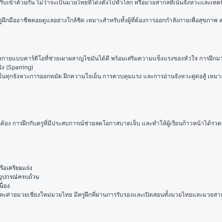
เข้าด้วยกัน ไม่ว่าจะเป็นมวยไทยที่โด่งดังไปทั่วโลก หรือมวยสากลที่เน้นจังหวะและเทค
ึกมืออาชีพคอยดูแลอย่างใกล้ชิด เหมาะสำหรับทั้งผู้ที่ต้องการออกกำลังกายเพื่อสุขภาพ ลดน้ำ
ลังกายแบบคาร์ดิโอที่ช่วยเผาผลาญไขมันได้ดี พร้อมเสริมความแข็งแรงของหัวใจ การฝ
ง (Sparring)
ทุกจังหวะการออกหมัด ฝึกความใจเย็น การควบคุมแรง และการอ่านจังหวะคู่ต่อสู้ เหมาะกับ
กต้อง การฝึกกับครูที่มีประสบการณ์ช่วยลดโอกาสบาดเจ็บ และทำให้ผู้เรียนก้าวหน้าได้รวด
รือเตรียมแข่ง
้อุปกรณ์ครบถ้วน
นื่อง
ะค่ายมวยเชียงใหม่มวยไทย มีครูฝึกที่ผ่านการรับรองและเปิดสอนทั้งมวยไทยและมวยสากล เ