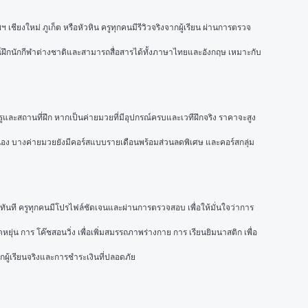
ียงใหม่ ภูเก็ต หรือหัวหิน ครูทุกคนมีรีวิวจริงจากผู้เรียน ผ่านการตรวจ
์ฝึกนักกีฬาต่างชาติและสามารถสื่อสารได้ทั้งภาษาไทยและอังกฤษ เหมาะกับ
ูและสถานที่ฝึก หากเป็นค่ายมวยที่มีอุปกรณ์ครบและเวทีฝึกจริง ราคาจะสูง
อเนื่อง บางค่ายมวยยังมีคอร์สแบบรายเดือนพร้อมส่วนลดพิเศษ และคอร์สกลุ่ม
ด้ทันที ครูทุกคนมีโปรไฟล์ชัดเจนและผ่านการตรวจสอบ เพื่อให้มั่นใจว่าการ
ดหยุ่น การ 
โค๊ชสอนวิ่ง
 เพื่อเพิ่มสมรรถภาพร่างกาย การ 
เรียนยิมนาสติก
 เพื่อ
กผู้เรียนจริงและการชำระเงินที่ปลอดภัย