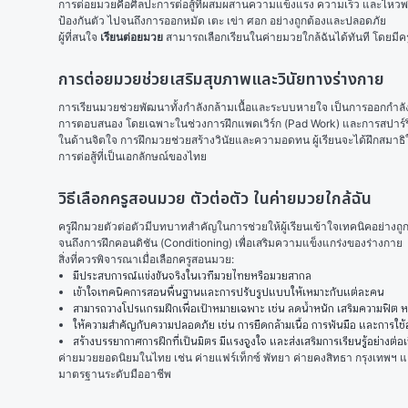
การต่อยมวยคือศิลปะการต่อสู้ที่ผสมผสานความแข็งแรง ความเร็ว และไหวพริบ
ป้องกันตัว ไปจนถึงการออกหมัด เตะ เข่า ศอก อย่างถูกต้องและปลอดภัย
ผู้ที่สนใจ 
เรียนต่อยมวย
 สามารถเลือกเรียนในค่ายมวยใกล้ฉันได้ทันที โดยมีครูฝ
การต่อยมวยช่วยเสริมสุขภาพและวินัยทางร่างกาย
การเรียนมวยช่วยพัฒนาทั้งกำลังกล้ามเนื้อและระบบหายใจ เป็นการออกกำ
การตอบสนอง โดยเฉพาะในช่วงการฝึกแพดเวิร์ก (Pad Work) และการสปาร์ริ
ในด้านจิตใจ การฝึกมวยช่วยสร้างวินัยและความอดทน ผู้เรียนจะได้ฝึกสมาธิใน
การต่อสู้ที่เป็นเอกลักษณ์ของไทย
วิธีเลือกครูสอนมวย ตัวต่อตัว ในค่ายมวยใกล้ฉัน
ครูฝึกมวยตัวต่อตัวมีบทบาทสำคัญในการช่วยให้ผู้เรียนเข้าใจเทคนิคอย่างถู
จนถึงการฝึกคอนดิชัน (Conditioning) เพื่อเสริมความแข็งแกร่งของร่างกาย
สิ่งที่ควรพิจารณาเมื่อเลือกครูสอนมวย:
มีประสบการณ์แข่งขันจริงในเวทีมวยไทยหรือมวยสากล
เข้าใจเทคนิคการสอนพื้นฐานและการปรับรูปแบบให้เหมาะกับแต่ละคน
สามารถวางโปรแกรมฝึกเพื่อเป้าหมายเฉพาะ เช่น ลดน้ำหนัก เสริมความฟิต ห
ให้ความสำคัญกับความปลอดภัย เช่น การยืดกล้ามเนื้อ การพันมือ และการใช
สร้างบรรยากาศการฝึกที่เป็นมิตร มีแรงจูงใจ และส่งเสริมการเรียนรู้อย่างต่อเ
ค่ายมวยยอดนิยมในไทย เช่น ค่ายแฟร์เท็กซ์ พัทยา ค่ายคงสิทธา กรุงเทพฯ แล
มาตรฐานระดับมืออาชีพ