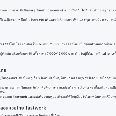
ละมวยเพื่อฟิตเนส ผู้เรียนสามารถค้นหาค่ายมวยใกล้ฉันได้ทันที ไม่ว่าจะอยู่กรุงเทพฯ เช
 เรียนเพื่อสุขภาพ ฝึกสำหรับแข่งขัน หรือออกกำลังกายแนวฟิตเนส ครูบางคนมีประสบการณ
ต่อชั่วโมง
 โดยทั่วไปอยู่ในช่วง 700–2,000 บาทต่อชั่วโมง ขึ้นอยู่กับประสบการณ์ของคร
ู้เริ่มต้น หรือแพ็กเกจ 10 ครั้ง ราคา 7,000–12,000 บาท สำหรับผู้ที่ต้องการฝึกอย่างต่
วไทย
ยู่ในกรุงเทพฯ เชียงใหม่ ภูเก็ต หรือหัวเมืองใหญ่ ก็สามารถจองครูฝึกหรือค่ายมวยใกล้ฉันไ
กมาย เช่น การ 
เรียนเทควันโด
 เพื่อพัฒนาความคล่องตัว การ 
เรียนโยคะ
 เพื่อเสริมความยื
งหวะ
โดยตรงบน 
Fastwork
 แพลตฟอร์มรวมครูและติวเตอร์ที่ใหญ่ที่สุดในไทย พร้อมระบบรีวิวจา
าครูสอนมวยไทย fastwork
งาน รวมถึงรีวิวและความเห็นต่างๆ ที่ได้รับ
