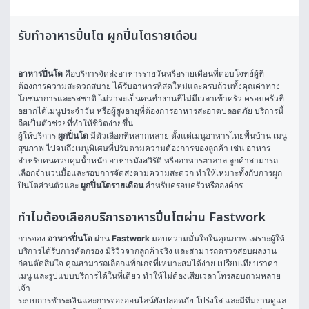
รับทำอาหารปิ่นโต ผูกปิ่นโตรายเดือน
อาหารปิ่นโต
 คือบริการจัดส่งอาหารรายวันหรือรายเดือนที่ตอบโจทย์ผู้ที่
ต้องการความสะดวกสบาย ได้รับอาหารที่สดใหม่และครบถ้วนทั้งคุณค่าทาง
โภชนาการและรสชาติ ไม่ว่าจะเป็นคนทำงานที่ไม่มีเวลาเข้าครัว ครอบครัวที่
อยากได้เมนูประจำวัน หรือผู้สูงอายุที่ต้องการอาหารสะอาดปลอดภัย บริการนี้
ถือเป็นตัวช่วยที่ทำให้ชีวิตง่ายขึ้น
ผู้ให้บริการ 
ผูกปิ่นโต
 มีตัวเลือกที่หลากหลาย ตั้งแต่เมนูอาหารไทยพื้นบ้าน เมนู
สุขภาพ ไปจนถึงเมนูพิเศษที่ปรับตามความต้องการของลูกค้า เช่น อาหาร
สำหรับคนควบคุมน้ำหนัก อาหารมังสวิรัติ หรืออาหารฮาลาล ลูกค้าสามารถ
เลือกจำนวนมื้อและรอบการจัดส่งตามความสะดวก ทำให้เหมาะทั้งกับการผูก
ปิ่นโตส่วนตัวและ 
ผูกปิ่นโตรายเดือน
 สำหรับครอบครัวหรือองค์กร
ทำไมต้องเลือกบริการอาหารปิ่นโตผ่าน Fastwork
การจอง 
อาหารปิ่นโต
 ผ่าน 
Fastwork
 มอบความมั่นใจในคุณภาพ เพราะผู้ให้
บริการได้รับการคัดกรอง มีรีวิวจากลูกค้าจริง และสามารถตรวจสอบผลงาน
ก่อนตัดสินใจ คุณสามารถเลือกแพ็กเกจที่เหมาะสมได้ง่าย เปรียบเทียบราคา 
เมนู และรูปแบบบริการได้ในที่เดียว ทำให้ไม่ต้องเสียเวลาโทรสอบถามหลาย
เจ้า
ระบบการชำระเงินและการจองออนไลน์ยังปลอดภัย โปร่งใส และมีทีมงานดูแล