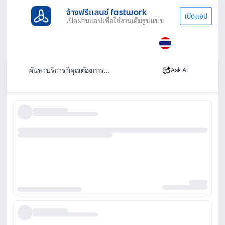
จ้างฟรีแลนซ์ fastwork
เปิดแอป
เปิดผ่านแอปเพื่อใช้งานเต็มรูปแบบ
ประเภทงานทั้งหมด
ไลฟ์สไตล์
รับทำอาหารส่ง
รับทำอาหารปิ่นโต ผูกปิ่นโตรายเดือน
เรียงตาม
Ask AI