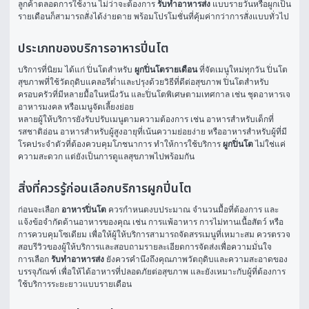
ลูกค้าตลอดการใช้งาน ไม่ว่าจะต้องการ 
รับทำอาหารส่ง
 แบบรายวันหรือผูกเป็น
รายเดือนก็สามารถสั่งได้ง่ายดาย พร้อมโปรโมชั่นที่คุ้มค่ากว่าการสั่งแบบทั่วไป
ประเภทของบริการอาหารปิ่นโต
บริการที่นิยม ได้แก่ ปิ่นโตสำหรับ 
ผูกปิ่นโตรายเดือน
 ที่จัดเมนูใหม่ทุกวัน ปิ่นโต
สุขภาพที่ใช้วัตถุดิบแคลอรีต่ำและปรุงด้วยวิธีที่ดีต่อสุขภาพ ปิ่นโตสำหรับ
ครอบครัวที่มีหลายมื้อในหนึ่งวัน และปิ่นโตพิเศษตามเทศกาล เช่น ชุดอาหารเจ 
อาหารมงคล หรือเมนูจัดเลี้ยงย่อย
หลายผู้ให้บริการยังรับปรับเมนูตามความต้องการ เช่น อาหารสำหรับเด็กที่
รสชาติอ่อน อาหารสำหรับผู้สูงอายุที่เน้นความย่อยง่าย หรืออาหารสำหรับผู้ที่มี
โรคประจำตัวที่ต้องควบคุมโภชนาการ ทำให้การใช้บริการ 
ผูกปิ่นโต
 ไม่ใช่แค่
ความสะดวก แต่ยังเป็นการดูแลสุขภาพไปพร้อมกัน
สิ่งที่ควรรู้ก่อนเลือกบริการผูกปิ่นโต
ก่อนจะเลือก 
อาหารปิ่นโต
 ควรกำหนดงบประมาณ จำนวนมื้อที่ต้องการ และ
แจ้งข้อจำกัดด้านอาหารของคุณ เช่น การแพ้อาหาร การไม่ทานเนื้อสัตว์ หรือ
การควบคุมโซเดียม เพื่อให้ผู้ให้บริการสามารถจัดสรรเมนูที่เหมาะสม ควรตรวจ
สอบรีวิวของผู้ให้บริการและสอบถามรายละเอียดการจัดส่งเพื่อความมั่นใจ
การเลือก 
รับทำอาหารส่ง
 ยังควรคำนึงถึงคุณภาพวัตถุดิบและความสะอาดของ
บรรจุภัณฑ์ เพื่อให้ได้อาหารที่ปลอดภัยต่อสุขภาพ และยังเหมาะกับผู้ที่ต้องการ
ใช้บริการระยะยาวแบบรายเดือน