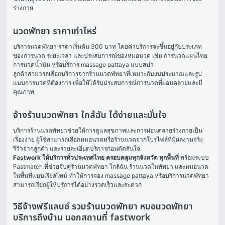
ร่างกาย
นวดพัทยา ราคาเท่าไหร่
บริการนวดพัทยา ราคาเริ่มต้น 300 บาท โดยค่าบริการจะขึ้นอยู่กับประเภท
ของการนวด ระยะเวลา และประสบการณ์ของหมอนวด เช่น การนวดแผนไทย 
การนวดน้ำมัน หรือบริการ massage pattaya แบบสปา
ลูกค้าสามารถเลือกบริการจากร้านนวดพัทยาที่เหมาะกับงบประมาณและรูป
แบบการนวดที่ต้องการ เพื่อให้ได้รับประสบการณ์การนวดที่ผ่อนคลายและมี
คุณภาพ
จ้างร้านนวดพัทยา ใกล้ฉัน ได้ง่ายและมั่นใจ
บริการร้านนวดพัทยาช่วยให้การดูแลสุขภาพและการผ่อนคลายร่างกายเป็น
เรื่องง่าย ผู้ใช้สามารถเลือกหมอนวดหรือร้านนวดจากโปรไฟล์ที่มีผลงานจริง 
รีวิวจากลูกค้า และรายละเอียดบริการก่อนตัดสินใจ
Fastwork ให้บริการทั่วประเทศไทย ครอบคลุมทุกจังหวัด ทุกพื้นที่
 พร้อมระบบ 
Fastmatch ที่ช่วยจับคู่ร้านนวดพัทยา ใกล้ฉัน ร้านนวดในพัทยา และหมอนวด
ในพื้นที่แบบเรียลไทม์ ทำให้การจอง massage pattaya หรือบริการนวดพัทยา
สามารถเรียกผู้ให้บริการได้อย่างรวดเร็วและสะดวก
วิธีจ้างฟรีแลนซ์ รวมร้านนวดพัทยา หมอนวดพัทยา
บริการถึงบ้าน นอกสถานที่ fastwork