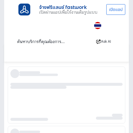
จ้างฟรีแลนซ์ fastwork
เปิดแอป
เปิดผ่านแอปเพื่อใช้งานเต็มรูปแบบ
ประเภทงานทั้งหมด
ไลฟ์สไตล์
นวด
พัทยา
รวมร้านนวดพัทยา หมอนวดพัทยา บริการถึงบ้าน
นอกสถานที่
Ask AI
เรียงตาม