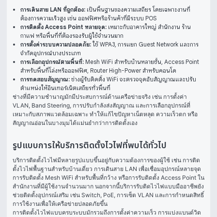
การเดินสาย LAN ที่ถูกต้อง:
เป็นพื้นฐานของความเสถียร โดยเฉพาะงานที่
ต้องการความเร็วสูง เช่น ออฟฟิศหรือร้านค้าที่มีระบบ POS
การติดตั้ง Access Point หลายจุด:
เหมาะกับอาคารใหญ่ สำนักงาน ร้าน
กาแฟ หรือพื้นที่ที่ต้องรองรับผู้ใช้จำนวนมาก
การตั้งค่าระบบความปลอดภัย:
ใช้ WPA3, การแยก Guest Network และการ
จำกัดอุปกรณ์บางประเภท
การเลือกอุปกรณ์ตามพื้นที่:
Mesh WiFi สำหรับบ้านหลายชั้น, Access Point
สำหรับพื้นที่โล่งหรือออฟฟิศ, Router High-Power สำหรับคอนโด
การทดสอบสัญญาณ:
ช่างผู้รับติดตั้ง WiFi จะตรวจจุดอับสัญญาณและปรับ
ตำแหน่งให้อินเทอร์เน็ตเสถียรทั่วพื้นที่
ช่างที่มีความชำนาญมักมีประสบการณ์ด้านเครือข่ายจริง เช่น การตั้งค่า 
VLAN, Band Steering, การปรับกำลังส่งสัญญาณ และการเลือกอุปกรณ์ที่
เหมาะกับสภาพแวดล้อมเฉพาะ ทำให้แก้ไขปัญหาเน็ตหลุด ความเร็วตก หรือ
สัญญาณอ่อนในบางมุมได้แม่นยำกว่าการติดตั้งเอง
รูปแบบการให้บริการติดตั้งไวไฟที่พบได้ทั่วไป
บริการติดตั้งไวไฟมีหลายรูปแบบขึ้นอยู่กับความต้องการของผู้ใช้ เช่น การติด
ตั้งไวไฟพื้นฐานสำหรับบ้านเดี่ยว การเดินสาย LAN เพื่อเชื่อมอุปกรณ์หลายจุด 
การรับติดตั้ง Mesh WiFi สำหรับพื้นที่กว้าง หรือการรับติดตั้ง Access Point ใน
สำนักงานที่มีผู้ใช้งานจำนวนมาก นอกจากนี้บริการรับติดไวไฟแบบมืออาชีพยัง
ช่วยติดตั้งอุปกรณ์เสริม เช่น Switch, PoE, การเซ็ต VLAN และการกำหนดสิทธิ์
การใช้งานเพื่อให้เครือข่ายปลอดภัยขึ้น
การติดตั้งไวไฟแบบครบระบบมักรวมถึงการตั้งค่าความเร็ว การแบ่งแบนด์วิด