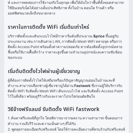
ท์ และการทดสอบการใช้งานจริงในทุกจุด เพื่อให้มั่นใจว่าพื้นที่ทั้งหมดสามารถ
ใช้อินเทอร์เน็ตได้อย่างเต็มประสิทธิภาพ ทั้งในบ้าน คอนโด ร้านค้า หรือ
ออฟฟิศขนาดเล็กถึงขนาดกลาง
ราคาในการติดตั้ง WiFi เริ่มต้นเท่าไหร่
บริการติดตั้งและเดินระบบไวไฟมีราคาเริ่มต้นที่ประมาณ 
$price
 ขึ้นอยู่กับ
ประเภทงาน เช่น การเดินสาย LAN, การติดตั้ง Mesh WiFi หลายจุด หรือการ
ติดตั้ง Access Point พร้อมตั้งค่าความปลอดภัย หากต้องติดตั้งอุปกรณ์หลาย
ชิ้นหรือใช้งานพื้นที่กว้าง ราคาจะสูงขึ้นตามจำนวนอุปกรณ์และความซับซ้อน
ของระบบ
เริ่มต้นติดตั้งไวไฟผ่านผู้เชี่ยวชาญ
ผู้ที่ต้องการติดตั้งไวไฟให้เสถียรหรือแก้ปัญหาสัญญาณอ่อนในบ้านและที่
ทำงาน สามารถเลือกช่างผู้เชี่ยวชาญได้ผ่าน 
Fastwork
 ซึ่งรวมผู้ให้บริการรับ
ติดตั้ง WiFi รับติดตั้ง Mesh WiFi เดินระบบไวไฟ และรับติดตั้ง Access Point 
ไว้ในที่เดียว พร้อมดูรีวิวจริงและราคาโปร่งใสก่อนตัดสินใจ
วิธีจ้างฟรีแลนซ์ รับติดตั้ง WiFi fastwork
1. ค้นหาฟรีแลนซ์ที่ถูกใจ โดยพิจารณาจากผลงาน ความสามารถ ขั้นตอนการ
ทำงาน รวมถึงรีวิวและความเห็นต่างๆ ที่ได้รับ

2. พูดคุยรายละเอียดกับฟรีแลนซ์ โดยให้รายละเอียดงานที่ครบถ้วนกับฟรีแลนซ์ 