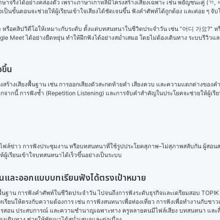
ษาจริงได้อย่างคล่องตัว เพราะภาษาเกาหลีมีโครงสร้างเสียงเฉพาะ เช่น พยัญชนะคู่ (ㄲ,
ป็นขั้นตอนจะช่วยให้ผู้เรียนเข้าใจเสียงได้ชัดเจนขึ้น ฟังคำศัพท์ได้ถูกต้อง และค่อย ๆ 
หรือคลิปวิดีโอให้เหมาะกับระดับ ตั้งแต่บทสนทนาในชีวิตประจำวัน เช่น “어디 가요?” หรื
 Meet ได้อย่างยืดหยุ่น ทำให้ฝึกฟังได้อย่างสม่ำเสมอ โดยไม่ต้องเดินทาง ระบบรีวิวและโ
ขึ้น
รงสร้างเสียงพื้นฐาน เช่น การออกเสียงตัวสะกดท้ายคำ เสียงควบ และความแตกต่างของคำท
นอกจากนี้ การฟังซ้ำ (Repetition Listening) และการจับคำสำคัญในประโยคจะช่วยให้ผู้เร
ารฟังไฟล์ข่าว การฟังประชุมงาน หรือบทสนทนาที่ใช้รูปประโยคสุภาพ–ไม่สุภาพสลับกัน ผู้
ผู้เรียนเข้าใจบทสนทนาได้เร็วขึ้นอย่างเป็นระบบ
่อนและออกแบบบทเรียนฟังได้ตรงเป้าหมาย
น การฟังคำศัพท์ในชีวิตประจำวัน ไปจนถึงการฟังระดับธุรกิจและเตรียมสอบ TOPIK ผู้สอน
เรียนให้ตรงกับความต้องการ เช่น การฟังสนทนาเพื่อท่องเที่ยว การฟังเพื่อทำงานกับชาวเ
อมูลการสอน ประสบการณ์ และความชำนาญเฉพาะทาง ครูหลายคนมีไฟล์เสียง บทสนทนา และสื่อ
งเดินทาง ช่วยให้พัฒนาได้สม่ำเสมอและต่อเนื่อง