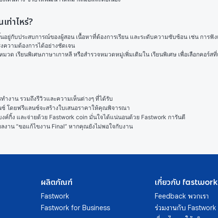
เท่าไหร่?
ยู่กับประสบการณ์ของผู้สอน เนื้อหาที่ต้องการเรียน และระดับความซับซ้อน เช่น การฟัง
่ตรงความต้องการได้อย่างชัดเจน
นหมวด 
เรียนพิเศษภาษาเกาหลี
 หรือสำรวจหมวดหมู่เพิ่มเติมใน 
เรียนพิเศษ
 เพื่อเลือกคอร์ส
งาน รวมถึงรีวิวและความเห็นต่างๆ ที่ได้รับ

ลนซ์ โดยฟรีแลนซ์จะสร้างใบเสนอราคาให้คุณพิจารณา

ค์กิ้ง และจ่ายด้วย Fastwork coin มั่นใจได้แน่นอนด้วย Fastwork การันตี

ในผลงาน “ขอแก้ไขงาน Final” หากคุณยังไม่พอใจกับงาน
ผลิตภัณฑ์
เกี่ยวกับ fastwork
Fastwork
Feedback พวกเรา
Fastwork for Business
ร่วมงานกับ Fastwork