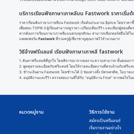
บริการเรียนฟังภาษาเกาหลีบน Fastwork ราคาเริ่มต้น
ราคาเรียนฟังภาษาเกาหลีบน Fastwork เริ่มต้นประมาณ $price โดยราคาขึ้นอ
เพื่อสอบ TOPIK II ผู้เรียนสามารถดูราคา เปรียบเทียบรีวิว และเลือกผู้สอนที
หากต้องการเรียนภาษาเกาหลีแบบครบทุกทักษะ สามารถเลือกคอร์สอื่นได้ใ
แพลตฟอร์ม 
Fastwork
 ที่รวมครูผู้เชี่ยวชาญคุณภาพไว้จำนวนมาก
วิธีจ้างฟรีแลนซ์ เรียนฟังภาษาเกาหลี fastwork
1. ค้นหาฟรีแลนซ์ที่ถูกใจ โดยพิจารณาจากผลงาน ความสามารถ ขั้นตอนการทำ
2. พูดคุยรายละเอียดกับฟรีแลนซ์ โดยให้รายละเอียดงานที่ครบถ้วนกับฟรีแ
3. ชำระเงินผ่าน Fastwork โดยชำระได้ 3 ช่องทางทั้ง บัตรเครดิต, โมบายแบง
4. อนุมัติงานและรีวิว ตรวจสอบงานที่ได้รับ “อนุมัติงาน Final” หากพอใจ
หมวดหมู่งาน
วิธีการใช้งาน
สมัครเป็นฟรีแลนซ์
เริ่มขายงานอย่างไร