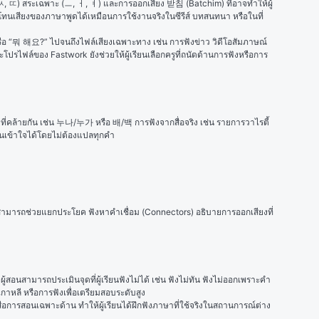
 ㅆ, ㄸ) สระเฉพาะ (ㅡ, ㅓ, ㅕ) และการออกเสียง 받침 (Batchim) ที่อาจทำให้ผู้
จับโทนเสียงของภาษาพูดได้เหมือนการใช้งานจริงในซีรีส์ บทสนทนา หรือในที่
อ “뭐 해요?” ไปจนถึงไฟล์เสียงเฉพาะทาง เช่น การฟังข่าว วิดีโอสัมภาษณ์ 
ปรไฟล์ของ Fastwork ยังช่วยให้ผู้เรียนเลือกครูที่ถนัดด้านการฟังหรือการ
ี่คล้ายกัน เช่น 누나/누가 หรือ 배/백 การฟังจากสื่อจริง เช่น รายการวาไรตี้ 
ียนเข้าใจได้โดยไม่ต้องแปลทุกคำ
สอนสามารถช่วยแยกประโยค ฟังหาคำเชื่อม (Connectors) อธิบายการออกเสียงที่
สามารถประเมินจุดที่ผู้เรียนฟังไม่ได้ เช่น ฟังไม่ทัน ฟังไม่ออกเพราะคำ
กาหลี หรือการฟังเพื่อเตรียมสอบระดับสูง
การสอนเฉพาะด้าน ทำให้ผู้เรียนได้ฝึกฟังภาษาที่ใช้จริงในสถานการณ์ต่าง 