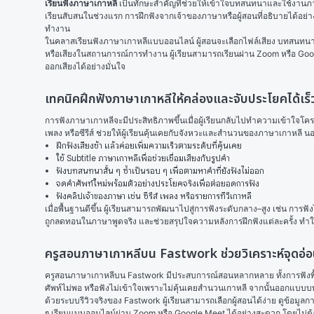
เรียนฟังภาษาเกาหลี
 เป็นทักษะสำคัญที่ช่วยให้เข้าใจบทสนทนาและใช้งานภา
เรียนสับสนในช่วงแรก การฝึกฟังจากเจ้าของภาษาหรือผู้สอนที่อธิบายได้อย่างเ
ทำงาน
ในคลาสเรียนฟังภาษาเกาหลีแบบออนไลน์ ผู้สอนจะเลือกไฟล์เสียง บทสนทนา 
หรือเสียงในสถานการณ์การทำงาน ผู้เรียนสามารถเรียนผ่าน Zoom หรือ Google
ออกเสียงได้อย่างมั่นใจ
เทคนิคฝึกฟังภาษาเกาหลีให้คล่องและจับประโยคได้เร็ว
การฟังภาษาเกาหลีจะมีประสิทธิภาพขึ้นเมื่อผู้เรียนกลับไปทำความเข้าใจโค
เพลง หรือซีรีส์ ช่วยให้ผู้เรียนคุ้นเคยกับจังหวะและสำนวนของภาษาเกาหลี 
ฝึกฟังเสียงช้า แล้วค่อยเพิ่มความเร็วตามระดับที่คุ้นเคย
ใช้ Subtitle ภาษาเกาหลีเพื่อช่วยเชื่อมเสียงกับรูปคำ
ฟังบทสนทนาสั้น ๆ ซ้ำเป็นรอบ ๆ เพื่อตามหาคำที่ยังฟังไม่ออก
จดคำศัพท์ใหม่พร้อมตัวอย่างประโยคจริงเพื่อต่อยอดการฟัง
ฟังคลิปเจ้าของภาษา เช่น ซีรีส์ เพลง หรือรายการทีวีเกาหลี
เมื่อพื้นฐานดีขึ้น ผู้เรียนสามารถพัฒนาไปสู่การฟังระดับกลาง–สูง เช่น ก
ถูกลดทอนในภาษาพูดจริง และช่วยสรุปใจความหลังการฝึกฟังแต่ละครั้ง ทำให้
ครูสอนภาษาเกาหลีบน Fastwork ช่วยวิเคราะห์จุดอ
ครูสอนภาษาเกาหลีบน Fastwork มีประสบการณ์สอนหลากหลาย ทั้งการฟังพื้นฐา
ศัพท์ไม่พอ หรือฟังไม่เข้าใจเพราะไม่คุ้นเคยสำนวนเกาหลี จากนั้นออกแบบบท
ด้วยระบบรีวิวจริงของ Fastwork ผู้เรียนสามารถเลือกผู้สอนได้ง่าย ดูข้
ๆ เรียนแบบออนไลน์ผ่าน Zoom หรือ Google Meet ได้อย่างสะดวก โดยไม่ต้อ