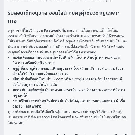
รับสอนเด็กอนุบาล ออนไลน์ กับครูผู้เชี่ยวชาญเฉพาะ
ทาง
ครูทุกคนที่ให้บริการบน 
Fastwork
 มีประสบการณ์ในการสอนเด็กเล็กโดย
เฉพาะ เข้าใจพัฒนาการของเด็กในแต่ละช่วงวัย และสามารถปรับวิธีการสอน
ให้เหมาะสมกับพฤติกรรมของเด็กได้ดี ครูจะช่วยฝึกสมาธิ เสริมความมั่นใจ และ
พัฒนาการเข้าสังคมของเด็ก ผ่านกิจกรรมที่ส่งเสริมทั้ง IQ และ EQ ไปพร้อมกัน
เหตุผลที่ควรเลือกสอนพิเศษอนุบาลออนไลน์กับ 
Fastwork
:
คอร์สเรียนออกแบบเฉพาะสำหรับเด็กเล็ก
เน้นการเรียนรู้ผ่านการเล่นและ
กิจกรรมเสริมสร้างพัฒนาการ
ครูผู้เชี่ยวชาญด้านการสอนเด็กอนุบาล
เข้าใจจิตวิทยาเด็กและสามารถปรับบท
เรียนให้เข้ากับความสนใจของแต่ละคน
เรียนตัวต่อตัวออนไลน์
ผ่าน Zoom หรือ Google Meet พร้อมสื่อการสอนที่
สดใส ดึงดูดความสนใจของเด็ก
ปลอดภัยและยืดหยุ่น
ผู้ปกครองสามารถเลือกเวลาเรียนและตรวจสอบรีวิวของ
ครูก่อนได้
ระบบรีวิวและการชำระเงินปลอดภัย
มั่นใจในคุณภาพการสอนและความน่าเชื่อ
ถือของ
Fastwork
ทุกคอร์สออกแบบเพื่อให้เด็กเรียนรู้ผ่านความสนุก สนับสนุนให้เกิดการเรียนรู้
แบบธรรมชาติ พัฒนาความคิดสร้างสรรค์ และเสริมความมั่นใจในการเรียนต่อ
ในอนาคต