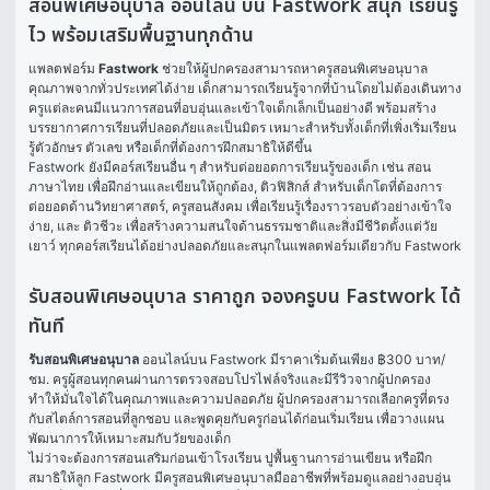
สอนพิเศษอนุบาล ออนไลน์ บน Fastwork สนุก เรียนรู้
ไว พร้อมเสริมพื้นฐานทุกด้าน
แพลตฟอร์ม 
Fastwork
 ช่วยให้ผู้ปกครองสามารถหาครูสอนพิเศษอนุบาล
คุณภาพจากทั่วประเทศได้ง่าย เด็กสามารถเรียนรู้จากที่บ้านโดยไม่ต้องเดินทาง 
ครูแต่ละคนมีแนวการสอนที่อบอุ่นและเข้าใจเด็กเล็กเป็นอย่างดี พร้อมสร้าง
บรรยากาศการเรียนที่ปลอดภัยและเป็นมิตร เหมาะสำหรับทั้งเด็กที่เพิ่งเริ่มเรียน
รู้ตัวอักษร ตัวเลข หรือเด็กที่ต้องการฝึกสมาธิให้ดีขึ้น
Fastwork ยังมีคอร์สเรียนอื่น ๆ สำหรับต่อยอดการเรียนรู้ของเด็ก เช่น 
สอน
ภาษาไทย
 เพื่อฝึกอ่านและเขียนให้ถูกต้อง, 
ติวฟิสิกส์
 สำหรับเด็กโตที่ต้องการ
ต่อยอดด้านวิทยาศาสตร์, 
ครูสอนสังคม
 เพื่อเรียนรู้เรื่องราวรอบตัวอย่างเข้าใจ
ง่าย, และ 
ติวชีวะ
 เพื่อสร้างความสนใจด้านธรรมชาติและสิ่งมีชีวิตตั้งแต่วัย
เยาว์ ทุกคอร์สเรียนได้อย่างปลอดภัยและสนุกในแพลตฟอร์มเดียวกับ Fastwork
รับสอนพิเศษอนุบาล ราคาถูก จองครูบน Fastwork ได้
ทันที
รับสอนพิเศษอนุบาล
 ออนไลน์บน Fastwork มีราคาเริ่มต้นเพียง ฿300 บาท/
ชม. ครูผู้สอนทุกคนผ่านการตรวจสอบโปรไฟล์จริงและมีรีวิวจากผู้ปกครอง 
ทำให้มั่นใจได้ในคุณภาพและความปลอดภัย ผู้ปกครองสามารถเลือกครูที่ตรง
กับสไตล์การสอนที่ลูกชอบ และพูดคุยกับครูก่อนได้ก่อนเริ่มเรียน เพื่อวางแผน
พัฒนาการให้เหมาะสมกับวัยของเด็ก
ไม่ว่าจะต้องการสอนเสริมก่อนเข้าโรงเรียน ปูพื้นฐานการอ่านเขียน หรือฝึก
สมาธิให้ลูก Fastwork มีครูสอนพิเศษอนุบาลมืออาชีพที่พร้อมดูแลอย่างอบอุ่น