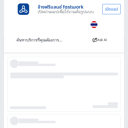
จ้างฟรีแลนซ์ fastwork
เปิดแอป
เปิดผ่านแอปเพื่อใช้งานเต็มรูปแบบ
ประเภทงานทั้งหมด
เรียนพิเศษ
สอนพิเศษอนุบาล
ครูสอนพิเศษอนุบาล รับสอนพิเศษเด็กอนุบาล
เรียงตาม
Ask AI