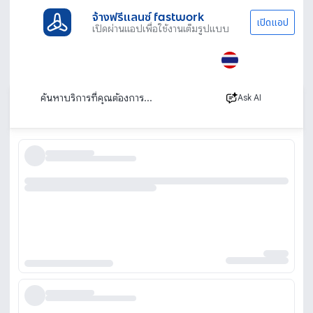
จ้างฟรีแลนซ์ fastwork
เปิดแอป
เปิดผ่านแอปเพื่อใช้งานเต็มรูปแบบ
ประเภทงานทั้งหมด
เรียนพิเศษ
เรียนภาษาญี่ปุ่น
พูด
เรียนพูดภาษาญี่ปุ่น
เรียงตาม
Ask AI