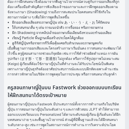
ต้อง การฝึกสนทนาจึงต้องมาจากพื้นฐานไวยากรณ์ควบคู่กับการออกเสียงที่ถูก
ต้อง เครื่องมือสำคัญคือการฟังเสียงเจ้าของภาษาและการฝึกพูดออกเสียงตาม
จังหวะภาษา (Shadowing) รวมถึงการสะสมประโยคสนทนาที่ใช้จริงใน
สถานการณ์ต่าง ๆ เพื่อให้การพูดลื่นไหลขึ้น
ฝึกออกเสียงเสียงสระภาษาญี่ปุ่น เช่น あ・い・う・え・お ให้ชัดเจน
ใช้บทสนทนาสั้น ๆ เช่น การแนะนำตัว การซื้อของ หรือการถามทาง
ฝึก Shadowing จากคลิปเจ้าของภาษาเพื่อเลียนจังหวะและทำนองเสียง
เรียนรู้ Particle พื้นฐานเพื่อสร้างประโยคได้ถูกต้อง
ดูซีรีส์ญี่ปุ่นหรือรายการทีวีเพื่อคุ้นเคยกับสำนวนและภาษาพูดจริง
เมื่อพื้นฐานการออกเสียงและโครงสร้างภาษาเริ่มมั่นคง การสนทนาจะพัฒนาได้
เร็วขึ้น ครูผู้สอนสามารถช่วยแก้จุดผิด เช่น การใช้คำช่วยผิดตำแหน่ง การผัน
รูปกริยา (ます形・て形・普通形) ไม่ถูกต้อง หรือการใช้รูปสุภาพไม่เหมาะสม 
(Keigo) ผู้เรียนที่ต้องใช้ภาษาญี่ปุ่นในที่ทำงานจะได้รับประโยชน์เป็นพิเศษ 
เพราะภาษาญี่ปุ่นธุรกิจต้องอาศัยประสบการณ์และแบบฝึกหัดเฉพาะด้าน เช่น 
การกล่าวทักทายในบริษัท การพูดคุยในการประชุม หรือการสนทนากับลูกค้า
ครูสอนภาษาญี่ปุ่นบน Fastwork ช่วยออกแบบบทเรียน
ให้ฝึกสนทนาได้ตรงเป้าหมาย
ผู้สอนภาษาญี่ปุ่นบน Fastwork มีประสบการณ์ทั้งจากการทำงานจริงในบริษัท
ญี่ปุ่น การสอนภาษาญี่ปุ่นในระดับต่าง ๆ และการติวสอบ JLPT ทำให้สามารถ
ออกแบบบทเรียนแบบ Personalized ได้ตามระดับของผู้เรียน ผู้เริ่มต้นจะได้ฝึก
บทสนทนาง่าย ๆ และพื้นฐานไวยากรณ์ ส่วนผู้ที่มีพื้นฐานแล้วจะได้ฝึกสนทนา
ระดับกลาง–สูง เช่น การพูดในสถานการณ์การทำงาน การวิเคราะห์ประโยค