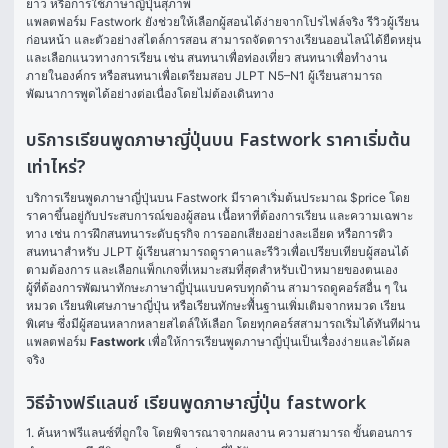
ยาว หรือการใช้ภาษาญี่ปุ่นสุภาพ
แพลตฟอร์ม Fastwork ยังช่วยให้เลือกผู้สอนได้ง่ายจากโปรไฟล์จริง รีวิวผู้เรียน
ก่อนหน้า และตัวอย่างสไตล์การสอน สามารถจัดตารางเรียนออนไลน์ได้ยืดหยุ่น 
และเลือกแนวทางการเรียน เช่น สนทนาเพื่อท่องเที่ยว สนทนาเพื่อทำงาน
ภายในองค์กร หรือสนทนาเพื่อเตรียมสอบ JLPT N5–N1 ผู้เรียนสามารถ
พัฒนาการพูดได้อย่างต่อเนื่องโดยไม่ต้องเดินทาง
บริการเรียนพูดภาษาญี่ปุ่นบน Fastwork ราคาเริ่มต้น
เท่าไหร่?
บริการเรียนพูดภาษาญี่ปุ่นบน Fastwork มีราคาเริ่มต้นประมาณ $price โดย
ราคาขึ้นอยู่กับประสบการณ์ของผู้สอน เนื้อหาที่ต้องการเรียน และความเฉพาะ
ทาง เช่น การฝึกสนทนาระดับธุรกิจ การออกเสียงอย่างละเอียด หรือการติว
สนทนาสำหรับ JLPT ผู้เรียนสามารถดูราคาและรีวิวเพื่อเปรียบเทียบผู้สอนได้
ตามต้องการ และเลือกแพ็กเกจที่เหมาะสมที่สุดสำหรับเป้าหมายของตนเอง
ผู้ที่ต้องการพัฒนาทักษะภาษาญี่ปุ่นแบบครบทุกด้าน สามารถดูคอร์สอื่น ๆ ใน
หมวด 
เรียนพิเศษภาษาญี่ปุ่น
 หรือเรียนทักษะพื้นฐานเพิ่มเติมจากหมวด 
เรียน
พิเศษ
 ซึ่งมีผู้สอนหลากหลายสไตล์ให้เลือก โดยทุกคอร์สสามารถเริ่มได้ทันทีผ่าน
แพลตฟอร์ม 
Fastwork
 เพื่อให้การเรียนพูดภาษาญี่ปุ่นเป็นเรื่องง่ายและได้ผล
จริง
วิธีจ้างฟรีแลนซ์ เรียนพูดภาษาญี่ปุ่น fastwork
1. ค้นหาฟรีแลนซ์ที่ถูกใจ โดยพิจารณาจากผลงาน ความสามารถ ขั้นตอนการ