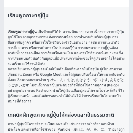
เรียนพูดภาษาญี่ปุ่น
เรียนพูดภาษาญี่ปุ่น
 เป็นทักษะที่ได้รับความนิยมอย่างมาก เนื่องจากภาษาญี่ปุ่น
ถูกใช้ในหลายอุตสาหกรรม ทั้งการท่องเที่ยว การทำงานกับบริษัทญี่ปุ่น การ
สื่อสารกับลูกค้า หรือการใช้ในชีวิตประจำวันอย่างง่าย ๆ เช่น การแนะนำตัว 
การสั่งอาหาร หรือการเดินทางในประเทศญี่ปุ่น การสนทนาภาษาญี่ปุ่นต้อง
อาศัยทั้งการออกเสียง การเรียบเรียงประโยค และการใช้สำนวนที่เหมาะสม ซึ่ง
การเรียนแบบตัวต่อตัวกับผู้สอนที่มีประสบการณ์จะช่วยให้ผู้เรียนเข้าใจได้อย่าง
รวดเร็วและใช้งานได้จริง
คลาสเรียนภาษาญี่ปุ่นออนไลน์เป็นตัวเลือกที่สะดวกในปัจจุบัน ผู้เรียนสามารถ
เรียนผ่าน Zoom หรือ Google Meet และให้ผู้สอนปรับเนื้อหาให้เหมาะกับระดับ 
ตั้งแต่เรียนบทสนทนาง่าย ๆ เช่น こんにちは, おはようございます, ありがと
うございます ไปจนถึงภาษาญี่ปุ่นระดับธุรกิจที่ต้องใช้ความสุภาพ (Keigo) 
อย่างถูกต้อง ระบบ Fastwork ช่วยให้ผู้เรียนเลือกผู้สอนได้จากโปรไฟล์จริง รีวิว
ผู้เรียนก่อนหน้า และสไตล์การสอน ทำให้มั่นใจได้ว่าการเรียนเป็นไปตามเป้า
หมายที่ต้องการ
เทคนิคฝึกพูดภาษาญี่ปุ่นให้คล่องและเป็นธรรมชาติ
ภาษาญี่ปุ่นมีโครงสร้างประโยคเฉพาะตัว เช่น การวางคำกริยาตอนท้าย
ประโยค และการเลือกใช้คำช่วย (Particle) เช่น は、が、を、に、で อย่างถูก