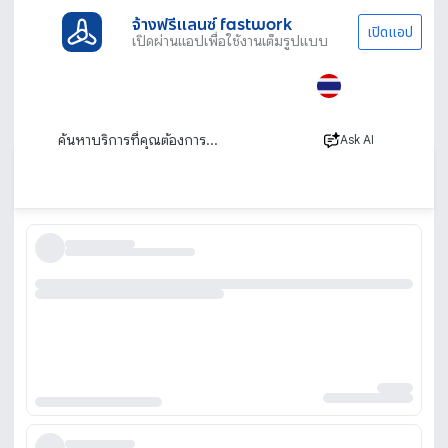
จ้างฟรีแลนซ์ fastwork
เปิดแอป
เปิดผ่านแอปเพื่อใช้งานเต็มรูปแบบ
ประเภทงานทั้งหมด
ช่าง
ซ่อมอุปกรณ์ไอที
นครราชสีมา
ร้านคอมนครราชสีมา รับซ่อมคอม โน๊ตบุ๊ค อุปกรณ์
ไอที นอกสถานที่
Ask AI
เรียงตาม