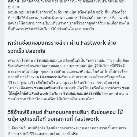
ถึงบ้าน
 ได้ตามความสะดวก พร้อมบริการรับ–ส่งเครื่องและรับประกันหลังซ่อม
ทุกงาน
ก่อนส่งซ่อม ควรแจ้งอาการเบื้องต้น เช่น เปิดเครื่องไม่ติด จอไม่ขึ้น หรือเครื่อง
ค้าง เพื่อให้ช่างสามารถประเมินราคาและเวลาได้แม่นยำ ระบบของ Fastwork 
ยังช่วยให้คุณสามารถเปรียบเทียบราคา อ่านรีวิวจากลูกค้าจริง และเลือกช่างใน
พื้นที่นครราชสีมาที่ให้บริการได้อย่างมั่นใจและปลอดภัย
หาร้านซ่อมคอมนครราชสีมา ผ่าน Fastwork ง่าย
รวดเร็ว ปลอดภัย
เพียงเข้าไปที่หน้า 
ร้านซ่อมคอม
 แล้วเลือกพื้นที่เป็น “นครราชสีมา” จากนั้นเลือก
ร้านหรือช่างที่ตรงกับปัญหาของคุณ ระบบจะช่วยจับคู่กับผู้ให้บริการที่มีรีวิวดี
และราคาคุ้มค่าที่สุด คุณสามารถติดต่อและจองคิวซ่อมได้ทันทีโดยไม่ต้องโทร
หลายที่ การจ้างผ่าน 
Fastwork
 ยังรับประกันความปลอดภัยของข้อมูล พร้อม
รีวิวจากลูกค้าจริง เพื่อให้มั่นใจได้ว่าคุณจะได้รับบริการจากช่างมืออาชีพ
ไม่ว่าจะต้องการ 
ซ่อมคอมพิวเตอร์
 ด่วน ลงวินโดว์ใหม่ หรือต้องการบริการ 
ซ่อม
โน๊ตบุ๊คใกล้ฉัน
Fastwork
 มีบริการ 
ร้านซ่อมคอมนครราชสีมา
 ครบทุกประเภท 
ซ่อมไว ราคาโปร่งใส และพร้อมให้บริการทั่วประเทศไทย
วิธีจ้างฟรีแลนซ์ ร้านคอมนครราชสีมา รับซ่อมคอม โน๊
ตบุ๊ค อุปกรณ์ไอที นอกสถานที่ fastwork
1. ค้นหาฟรีแลนซ์ที่ถูกใจ โดยพิจารณาจากผลงาน ความสามารถ ขั้นตอนการ
ทำงาน รวมถึงรีวิวและความเห็นต่างๆ ที่ได้รับ
