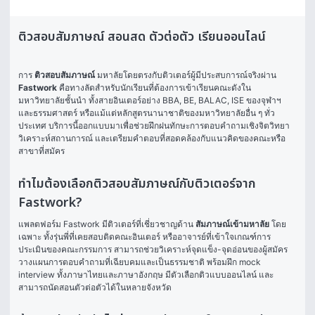
ติวสอบสัมภาษณ์ สอนสด ตัวต่อตัว เรียนออนไลน์
การ 
ติวสอบสัมภาษณ์
 มหาลัยโดยตรงกับติวเตอร์ผู้มีประสบการณ์จริงผ่าน 
Fastwork
 คือทางลัดสำหรับนักเรียนที่ต้องการเข้าเรียนคณะดังใน
มหาวิทยาลัยชั้นนำ ทั้งสายอินเตอร์อย่าง BBA, BE, BALAC, ISE ของจุฬาฯ 
และธรรมศาสตร์ หรือแม้แต่หลักสูตรนานาชาติของมหาวิทยาลัยอื่น ๆ ทั่ว
ประเทศ บริการนี้ออกแบบมาเพื่อช่วยฝึกฝนทักษะการตอบคำถามเชิงจิตวิทยา 
วิเคราะห์สถานการณ์ และเตรียมคำตอบที่สอดคล้องกับแนวคิดของคณะหรือ
สาขาที่สมัคร
ทำไมต้องเลือกติวสอบสัมภาษณ์กับติวเตอร์จาก
Fastwork?
แพลตฟอร์ม Fastwork มีติวเตอร์ที่เชี่ยวชาญด้าน 
สัมภาษณ์เข้ามหาลัย
 โดย
เฉพาะ ทั้งรุ่นพี่ที่เคยสอบติดคณะอินเตอร์ หรืออาจารย์ที่เข้าใจเกณฑ์การ
ประเมินของคณะกรรมการ สามารถช่วยวิเคราะห์จุดแข็ง-จุดอ่อนของผู้สมัคร 
วางแผนการตอบคำถามที่เฉียบคมและเป็นธรรมชาติ พร้อมฝึก mock 
interview ทั้งภาษาไทยและภาษาอังกฤษ มีตัวเลือกติวแบบออนไลน์ และ
สามารถนัดสอนตัวต่อตัวได้ในหลายจังหวัด