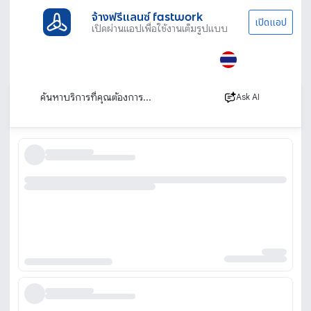
จ้างฟรีแลนซ์ fastwork
เปิดแอป
เปิดผ่านแอปเพื่อใช้งานเต็มรูปแบบ
ประเภทงานทั้งหมด
เรียนพิเศษ
ติวสอบสัมภาษณ์
ติวสอบสัมภาษณ์ สอนสด ตัวต่อตัว เรียนออนไลน์
เรียงตาม
Ask AI