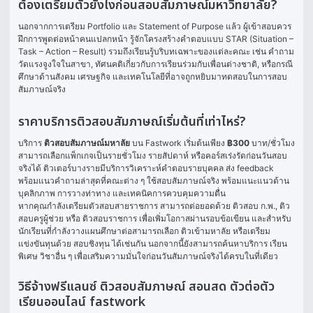
ต้องเตรียมตัวยังไงก่อนสอบสัมภาษณ์มหาวิทยาลัย?
นอกจากการเตรียม Portfolio และ Statement of Purpose แล้ว ผู้เข้าสอบควร
ฝึกการพูดต่อหน้าคนแปลกหน้า รู้จักโครงสร้างคำตอบแบบ STAR (Situation – 
Task – Action – Result) รวมถึงเรียนรู้บริบทเฉพาะของแต่ละคณะ เช่น คำถาม
วัดแรงจูงใจในสาขา, ทัศนคติเกี่ยวกับการเรียนร่วมกับเพื่อนต่างชาติ, หรือกรณี
ศึกษาด้านสังคม เศรษฐกิจ และเทคโนโลยีที่อาจถูกหยิบมาทดสอบในการสอบ
สัมภาษณ์จริง
ราคาบริการติวสอบสัมภาษณ์เริ่มต้นที่เท่าไหร่?
บริการ 
ติวสอบสัมภาษณ์มหาลัย
 บน Fastwork เริ่มต้นเพียง 
฿300
 บาท/ชั่วโมง 
สามารถเลือกแพ็กเกจเป็นรายชั่วโมง รายสัปดาห์ หรือคอร์สเร่งรัดก่อนวันสอบ
จริงได้ ติวเตอร์บางรายมีบริการวิเคราะห์คำตอบรายบุคคล ส่ง feedback 
พร้อมแนวคำถามล่าสุดที่คณะต่าง ๆ ใช้สอบสัมภาษณ์จริง พร้อมแนะแนวด้าน
บุคลิกภาพ การวางท่าทาง และเทคนิคการควบคุมความตื่น
หากคุณกำลังเตรียมตัวสอบสายราชการ สามารถต่อยอดด้วย 
ติวสอบ ก.พ.
, 
ติว
สอบครูผู้ช่วย
 หรือ 
ติวสอบราชการ
 เพื่อเพิ่มโอกาสผ่านรอบข้อเขียน และสำหรับ
นักเรียนที่กำลังวางแผนศึกษาต่อสามารถเลือก 
ติวเข้ามหาลัย
 หรือเตรียม
แข่งขันทุนด้วย 
สอบชิงทุน
 ได้เช่นกัน นอกจากนี้ยังสามารถค้นหาบริการ 
เรียน
พิเศษ
 วิชาอื่น ๆ เพื่อเสริมความมั่นใจก่อนวันสัมภาษณ์จริงได้ครบในที่เดียว
วิธีจ้างฟรีแลนซ์ ติวสอบสัมภาษณ์ สอนสด ตัวต่อตัว
เรียนออนไลน์ fastwork