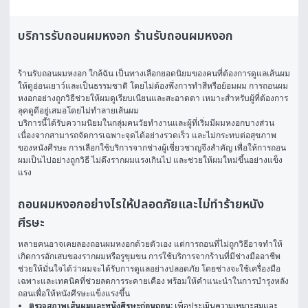
บริการรับถอนผมหงอก ร้านรับถอนผมหงอก
ร้านรับถอนผมหงอก ใกล้ฉัน
 เป็นทางเลือกยอดนิยมของคนที่ต้องการดูแลเส้นผม
ให้ดูอ่อนเยาว์และเป็นธรรมชาติ โดยไม่ต้องพึ่งการทำสีหรือย้อมผม การถอนผม
หงอกอย่างถูกวิธีช่วยให้ผมดูเรียบเนียนและสะอาดตา เหมาะสำหรับผู้ที่ต้องการ
ลุคดูดีอยู่เสมอโดยไม่ทำลายเส้นผม
บริการนี้ได้รับความนิยมในกลุ่มคนวัยทำงานและผู้ที่เริ่มมีผมหงอกบางส่วน 
เนื่องจากสามารถจัดการเฉพาะจุดได้อย่างรวดเร็ว และไม่กระทบต่อสุขภาพ
ของหนังศีรษะ การเลือกใช้บริการจากช่างผู้เชี่ยวชาญจึงสำคัญ เพื่อให้การถอน
ผมเป็นไปอย่างถูกวิธี ไม่ดึงรากผมแรงเกินไป และช่วยให้ผมใหม่ขึ้นอย่างแข็ง
แรง
ถอนผมหงอกอย่างไรให้ปลอดภัยและไม่ทำร้ายหนัง
ศีรษะ
หลายคนอาจเคยลองถอนผมหงอกด้วยตัวเอง แต่การถอนที่ไม่ถูกวิธีอาจทำให้
เกิดการอักเสบของรากผมหรือรูขุมขน การใช้บริการจากร้านที่มีช่างมืออาชีพ
ช่วยให้มั่นใจได้ว่าผมจะได้รับการดูแลอย่างปลอดภัย โดยช่างจะใช้เครื่องมือ
เฉพาะและเทคนิคที่ช่วยลดการระคายเคือง พร้อมให้คำแนะนำในการบำรุงหลัง
ถอนเพื่อให้หนังศีรษะแข็งแรงขึ้น
ตรวจสภาพเส้นผมและหนังศีรษะก่อนถอน:
เพื่อประเมินความเหมาะสมและ