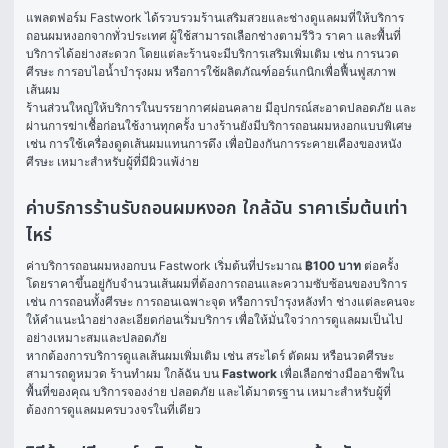
แพลตฟอร์ม Fastwork ได้รวบรวมร้านเสริมสวยและช่างดูแลผมที่ให้บริการ
ถอนผมหงอกจากทั่วประเทศ ผู้ใช้สามารถเลือกช่างตามรีวิว ราคา และพื้นที่
บริการได้อย่างสะดวก โดยแต่ละร้านจะมีบริการเสริมเพิ่มเติม เช่น การนวด
ศีรษะ การอบไอน้ำบำรุงผม หรือการใช้ผลิตภัณฑ์ออร์แกนิกเพื่อฟื้นฟูสภาพ
เส้นผม
ร้านส่วนใหญ่ให้บริการในบรรยากาศผ่อนคลาย มีอุปกรณ์สะอาดปลอดภัย และ
ผ่านการฆ่าเชื้อก่อนใช้งานทุกครั้ง บางร้านยังมีบริการถอนผมหงอกแบบพิเศษ 
เช่น การใช้เครื่องดูดเส้นผมแทนการดึง เพื่อป้องกันการระคายเคืองของหนัง
ศีรษะ เหมาะสำหรับผู้ที่มีผิวแพ้ง่าย
ค่าบริการร้านรับถอนผมหงอก ใกล้ฉัน ราคาเริ่มต้นเท่า
ไหร่
ค่าบริการถอนผมหงอกบน Fastwork เริ่มต้นที่ประมาณ 
฿100 บาท
 ต่อครั้ง 
โดยราคาขึ้นอยู่กับจำนวนเส้นผมที่ต้องการถอนและความซับซ้อนของบริการ 
เช่น การถอนทั้งศีรษะ การถอนเฉพาะจุด หรือการบำรุงหลังทำ ช่างแต่ละคนจะ
ให้คำแนะนำอย่างละเอียดก่อนเริ่มบริการ เพื่อให้มั่นใจว่าการดูแลผมเป็นไป
อย่างเหมาะสมและปลอดภัย
หากต้องการบริการดูแลเส้นผมเพิ่มเติม เช่น สระไดร์ ตัดผม หรือนวดศีรษะ 
สามารถดูหมวด 
ร้านทำผม ใกล้ฉัน
 บน 
Fastwork
 เพื่อเลือกช่างมืออาชีพใน
พื้นที่ของคุณ บริการจองง่าย ปลอดภัย และได้มาตรฐาน เหมาะสำหรับผู้ที่
ต้องการดูแลผมครบวงจรในที่เดียว