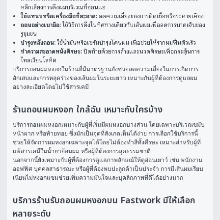
หลีกเลี่ยงการดึงผมบริเวณที่อ่อนแอ
ใช้แหนบหรือเครื่องมือที่สะอาด:
ลดความเสี่ยงของการติดเชื้อหรือระคายเคือง
ถอนอย่างเบามือ:
ใช้วิธีการดึงในทิศทางเดียวกับเส้นผมเพื่อลดการบาดเจ็บของ
รูขุมขน
บำรุงหลังถอน:
ใช้น้ำมันหรือเซรั่มบำรุงโคนผม เพื่อช่วยให้รากผมฟื้นตัวเร็ว
ทำความสะอาดหนังศีรษะ:
ปิดท้ายด้วยการล้างและนวดศีรษะเพื่อกระตุ้นการ
ไหลเวียนโลหิต
บริการถอนผมหงอกในร้านที่มีมาตรฐานยังช่วยลดความเสี่ยงในการเกิดการ
อักเสบและการหลุดร่วงของเส้นผมในระยะยาว เหมาะกับผู้ที่ต้องการดูแลผม
อย่างละเอียดโดยไม่ใช้สารเคมี
ร้านถอนผมหงอก ใกล้ฉัน เหมาะกับใครบ้าง
บริการถอนผมหงอกเหมาะกับผู้ที่เริ่มมีผมหงอกบางส่วน โดยเฉพาะบริเวณขมับ 
หน้าผาก หรือท้ายทอย ซึ่งมักเป็นจุดที่สังเกตเห็นได้ง่าย การเลือกใช้บริการนี้
ช่วยให้จัดการผมหงอกเฉพาะจุดได้โดยไม่ต้องทำสีทั้งศีรษะ เหมาะสำหรับผู้ที่
แพ้สารเคมีในน้ำยาย้อมผม หรือผู้ที่ต้องการลุคธรรมชาติ
นอกจากนี้ยังเหมาะกับผู้ที่ต้องการดูแลภาพลักษณ์ให้ดูอ่อนเยาว์ เช่น พนักงาน
ออฟฟิศ บุคคลสาธารณะ หรือผู้ที่ต้องพบปะลูกค้าเป็นประจำ การมีเส้นผมเรียบ
เนียนไม่หงอกแซมช่วยเพิ่มความมั่นใจและบุคลิกภาพที่ดีได้อย่างมาก
บริการร้านรับถอนผมหงอกบน Fastwork มีให้เลือก
หลายระดับ