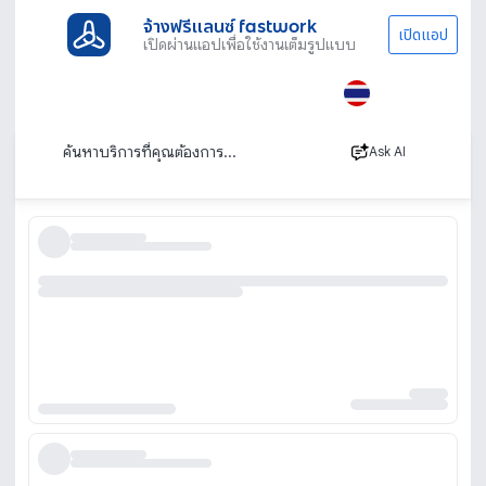
จ้างฟรีแลนซ์ fastwork
เปิดแอป
เปิดผ่านแอปเพื่อใช้งานเต็มรูปแบบ
ประเภทงานทั้งหมด
ไลฟ์สไตล์
เสริมสวย
ถอนผมหงอก
บริการรับถอนผมหงอก ร้านรับถอนผมหงอก
เรียงตาม
Ask AI