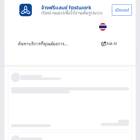
จ้างฟรีแลนซ์ fastwork
เปิดแอป
เปิดผ่านแอปเพื่อใช้งานเต็มรูปแบบ
ประเภทงานทั้งหมด
ไลฟ์สไตล์
เสริมสวย
ทำสีผม
ร้านทำสีผม บริการทำสีผม ที่บ้าน นอกสถานที่ โดย
ช่างมืออาชีพ
Ask AI
เรียงตาม