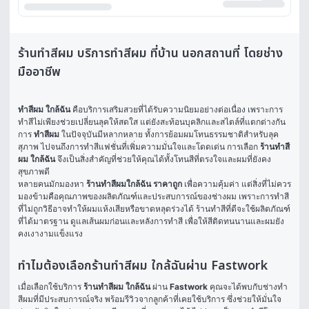
ร้านทำสีผม บริการทำสีผม ที่บ้าน นอกสถานที่ โดยช่าง
มืออาชีพ
ทําสีผม ใกล้ฉัน
 คือบริการเสริมสวยที่ได้รับความนิยมอย่างต่อเนื่อง เพราะการ
ทำสีไม่เพียงช่วยเปลี่ยนลุคให้สดใส แต่ยังสะท้อนบุคลิกและสไตล์ที่แตกต่างกัน 
การ 
ทำสีผม
 ในปัจจุบันมีหลากหลาย ทั้งการย้อมผมโทนธรรมชาติสำหรับลุค
สุภาพ ไปจนถึงการทำสีแฟชั่นที่เพิ่มความมั่นใจและโดดเด่น การเลือก 
ร้านทําสี
ผม ใกล้ฉัน
 จึงเป็นสิ่งสำคัญที่ช่วยให้คุณได้ทั้งโทนสีที่ตรงใจและผมที่ยังคง
สุขภาพดี
หลายคนมักมองหา 
ร้านทําสีผมใกล้ฉัน ราคาถูก
 เพื่อความคุ้มค่า แต่สิ่งที่ไม่ควร
มองข้ามคือคุณภาพของผลิตภัณฑ์และประสบการณ์ของช่างผม เพราะการทำสี
ที่ไม่ถูกวิธีอาจทำให้ผมแห้งเสียหรือขาดหลุดร่วงได้ ร้านทำสีที่ดีจะใช้ผลิตภัณฑ์
ที่ได้มาตรฐาน ดูแลเส้นผมก่อนและหลังการทำสี เพื่อให้สีติดทนนานและผมยัง
คงเงางามแข็งแรง
ทำไมต้องเลือกร้านทําสีผม ใกล้ฉันผ่าน Fastwork
เมื่อเลือกใช้บริการ 
ร้านทําสีผม ใกล้ฉัน
 ผ่าน 
Fastwork
 คุณจะได้พบกับช่างทำ
สีผมที่มีประสบการณ์จริง พร้อมรีวิวจากลูกค้าที่เคยใช้บริการ ซึ่งช่วยให้มั่นใจ