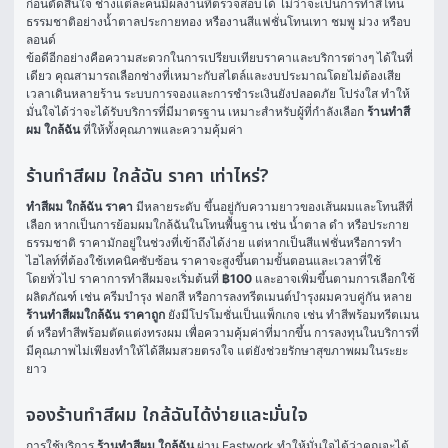
ก่อนตัดสินใจ ช่างแต่ละคนมีผลงานที่ตรวจสอบได้ ไม่ว่าจะเป็นการทำสีโทน
ธรรมชาติอย่างน้ำตาลประกายทอง หรืองานสีแฟชั่นโทนเทา ชมพู ม่วง หรือบ
ลอนด์
ข้อดีอีกอย่างคือความสะดวกในการเปรียบเทียบราคาและบริการต่างๆ ได้ในที่
เดียว คุณสามารถเลือกช่างที่เหมาะกับสไตล์และงบประมาณโดยไม่ต้องเสีย
เวลาเดินหลายร้าน ระบบการจองและการชำระเงินยังปลอดภัย โปร่งใส ทำให้
มั่นใจได้ว่าจะได้รับบริการที่มีมาตรฐาน เหมาะสำหรับผู้ที่กำลังเลือก 
ร้านทำสี
ผม ใกล้ฉัน
 ที่ให้ทั้งคุณภาพและความคุ้มค่า
ร้านทําสีผม ใกล้ฉัน ราคา เท่าไหร่?
ทําสีผม ใกล้ฉัน ราคา
 มีหลายระดับ ขึ้นอยู่กับความยาวของเส้นผมและโทนสีที่
เลือก หากเป็นการย้อมผมใกล้ฉันในโทนพื้นฐาน เช่น น้ำตาล ดำ หรือประกาย
ธรรมชาติ ราคามักอยู่ในช่วงที่เข้าถึงได้ง่าย แต่หากเป็นสีแฟชั่นหรือการทำ
ไฮไลท์ที่ต้องใช้เทคนิคซับซ้อน ราคาจะสูงขึ้นตามขั้นตอนและเวลาที่ใช้
โดยทั่วไป ราคาการทำสีผมจะเริ่มต้นที่ 
฿100
 และอาจเพิ่มขึ้นตามการเลือกใช้
ผลิตภัณฑ์ เช่น ครีมบำรุง ฟอกสี หรือการลงทรีตเมนต์บำรุงผมควบคู่กัน หลาย 
ร้านทําสีผมใกล้ฉัน ราคาถูก
 ยังมีโปรโมชั่นเป็นแพ็กเกจ เช่น ทำสีพร้อมทรีตเมน
ต์ หรือทำสีพร้อมตัดแต่งทรงผม เพื่อความคุ้มค่าที่มากขึ้น การลงทุนในบริการที่
มีคุณภาพไม่เพียงทำให้ได้สีผมสวยตรงใจ แต่ยังช่วยรักษาสุขภาพผมในระยะ
ยาว
จองร้านทําสีผม ใกล้ฉันได้ง่ายและมั่นใจ
การใช้บริการ 
ร้านทําสีผม ใกล้ฉัน
 ผ่าน Fastwork ทำให้มั่นใจได้ว่าคุณจะได้